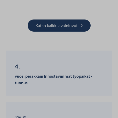
Katso kaikki avainluvut
4.
vuosi peräkkäin Innostavimmat työpaikat -
tunnus
75 %