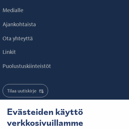
Medialle
Ajankohtaista
Ota yhteyttä
Linkit
Puolustuskiinteistöt
Tilaa uutiskirje
Tilaa mediatiedotteet
Evästeiden käyttö
verkkosivuillamme