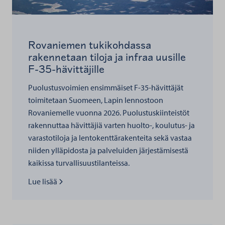
Rovaniemen tukikohdassa
rakennetaan tiloja ja infraa uusille
F-35-hävittäjille
Puolustusvoimien ensimmäiset F-35-hävittäjät
toimitetaan Suomeen, Lapin lennostoon
Rovaniemelle vuonna 2026. Puolustuskiinteistöt
rakennuttaa hävittäjiä varten huolto-, koulutus- ja
varastotiloja ja lentokenttärakenteita sekä vastaa
niiden ylläpidosta ja palveluiden järjestämisestä
kaikissa turvallisuustilanteissa.
Lue lisää kohteesta
Lue lisää