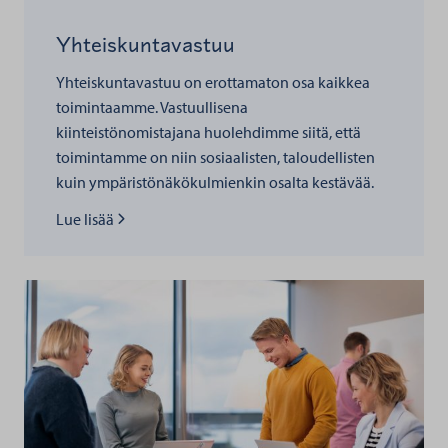
Yhteiskuntavastuu
Yhteiskuntavastuu on erottamaton osa kaikkea
toimintaamme. Vastuullisena
kiinteistönomistajana huolehdimme siitä, että
toimintamme on niin sosiaalisten, taloudellisten
kuin ympäristönäkökulmienkin osalta kestävää.
Lue lisää kohteesta
Lue lisää