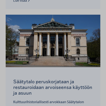
Lue lisää kohteesta
Lue lisää
Säätytalo peruskorjataan ja
restauroidaan arvoiseensa käyttöön
ja asuun
Kulttuurihistoriallisesti arvokkaan Säätytalon