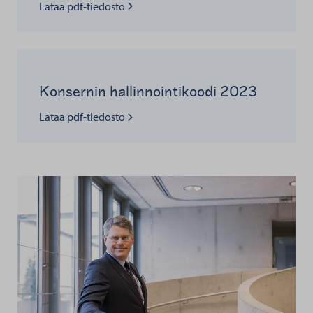
Lue lisää kohteesta
Lataa pdf-tiedosto
Konsernin hallinnointikoodi 2023
Lue lisää kohteesta
Lataa pdf-tiedosto