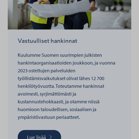
Vastuulliset hankinnat
Kuulumme Suomen suurimpien julkisten
hankintaorganisaatioiden joukkoon, ja vuonna
2023 ostettujen palveluiden
työllistämisvaikutukset olivat lähes 12 700
henkilötyövuotta. Toteutamme hankinnat
avoimesti, syrjimättömästi ja
kustannustehokkaasti, ja otamme niissä
huomioon taloudellisen, sosiaalisen ja
ympäristövastuun periaatteet.
Lue lisää