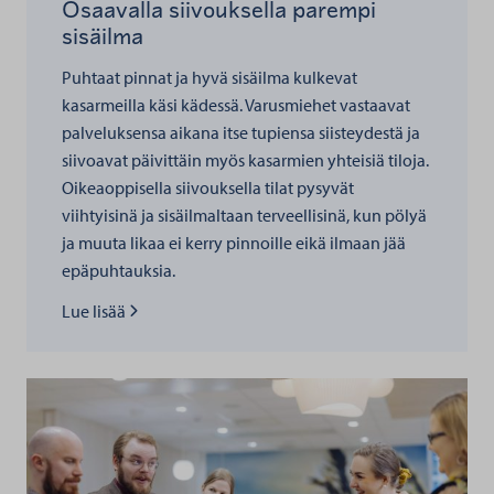
Osaavalla siivouksella parempi
sisäilma
Puhtaat pinnat ja hyvä sisäilma kulkevat
kasarmeilla käsi kädessä. Varusmiehet vastaavat
palveluksensa aikana itse tupiensa siisteydestä ja
siivoavat päivittäin myös kasarmien yhteisiä tiloja.
Oikeaoppisella siivouksella tilat pysyvät
viihtyisinä ja sisäilmaltaan terveellisinä, kun pölyä
ja muuta likaa ei kerry pinnoille eikä ilmaan jää
epäpuhtauksia.
Lue lisää kohteesta
Lue lisää