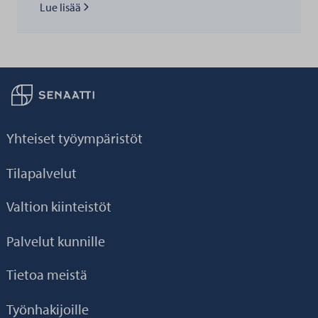
Lue lisää kohteesta
Lue lisää
Palaa taikaisin etusivulle
Yhteiset työympäristöt
Tilapalvelut
Valtion kiinteistöt
Palvelut kunnille
Tietoa meistä
Työnhakijoille