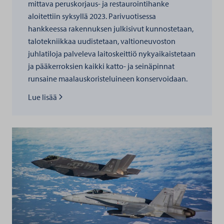
mittava peruskorjaus- ja restaurointihanke
aloitettiin syksyllä 2023. Parivuotisessa
hankkeessa rakennuksen julkisivut kunnostetaan,
talotekniikkaa uudistetaan, valtioneuvoston
juhlatiloja palveleva laitoskeittiö nykyaikaistetaan
ja pääkerroksien kaikki katto- ja seinäpinnat
runsaine maalauskoristeluineen konservoidaan.
Lue lisää kohteesta
Lue lisää