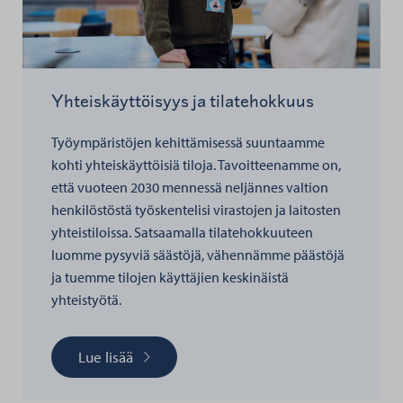
Yhteiskäyttöisyys ja tilatehokkuus
Työympäristöjen kehittämisessä suuntaamme
kohti yhteiskäyttöisiä tiloja. Tavoitteenamme on,
että vuoteen 2030 mennessä neljännes valtion
henkilöstöstä työskentelisi virastojen ja laitosten
yhteistiloissa. Satsaamalla tilatehokkuuteen
luomme pysyviä säästöjä, vähennämme päästöjä
ja tuemme tilojen käyttäjien keskinäistä
yhteistyötä.
Lue lisää