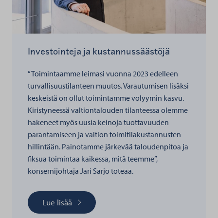
Investointeja ja kustannussäästöjä
”Toimintaamme leimasi vuonna 2023 edelleen
turvallisuustilanteen muutos. Varautumisen lisäksi
keskeistä on ollut toimintamme volyymin kasvu.
Kiristyneessä valtiontalouden tilanteessa olemme
hakeneet myös uusia keinoja tuottavuuden
parantamiseen ja valtion toimitilakustannusten
hillintään. Painotamme järkevää taloudenpitoa ja
fiksua toimintaa kaikessa, mitä teemme”,
konsernijohtaja Jari Sarjo toteaa.
Lue lisää