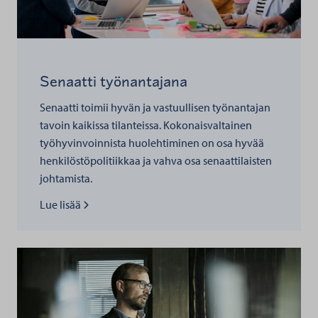
Senaatti työnantajana
Senaatti toimii hyvän ja vastuullisen työnantajan
tavoin kaikissa tilanteissa. Kokonaisvaltainen
työhyvinvoinnista huolehtiminen on osa hyvää
henkilöstöpolitiikkaa ja vahva osa senaattilaisten
johtamista.
Lue lisää kohteesta
Lue lisää