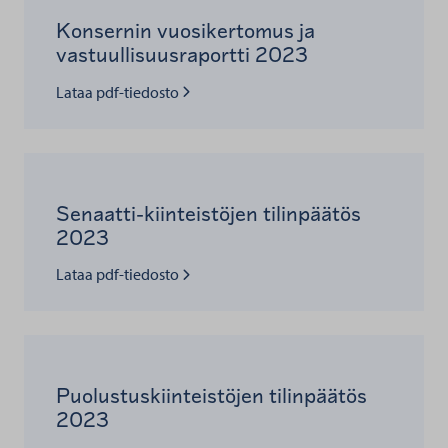
Konsernin vuosikertomus ja
vastuullisuusraportti 2023
Lue lisää kohteesta
Lataa pdf-tiedosto
Senaatti-kiinteistöjen tilinpäätös
2023
Lue lisää kohteesta
Lataa pdf-tiedosto
Puolustuskiinteistöjen tilinpäätös
2023