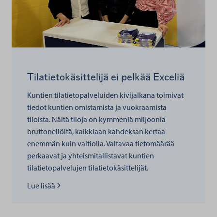
Tilatietokäsittelijä ei pelkää Exceliä
Kuntien tilatietopalveluiden kivijalkana toimivat
tiedot kuntien omistamista ja vuokraamista
tiloista. Näitä tiloja on kymmeniä miljoonia
bruttoneliöitä, kaikkiaan kahdeksan kertaa
enemmän kuin valtiolla. Valtavaa tietomäärää
perkaavat ja yhteismitallistavat kuntien
tilatietopalvelujen tilatietokäsittelijät.
Lue lisää kohteesta
Lue lisää