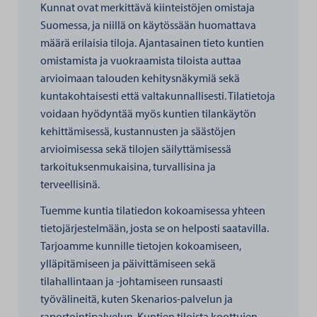
Kunnat ovat merkittävä kiinteistöjen omistaja
Suomessa, ja niillä on käytössään huomattava
määrä erilaisia tiloja. Ajantasainen tieto kuntien
omistamista ja vuokraamista tiloista auttaa
arvioimaan talouden kehitysnäkymiä sekä
kuntakohtaisesti että valtakunnallisesti. Tilatietoja
voidaan hyödyntää myös kuntien tilankäytön
kehittämisessä, kustannusten ja säästöjen
arvioimisessa sekä tilojen säilyttämisessä
tarkoituksenmukaisina, turvallisina ja
terveellisinä.
Tuemme kuntia tilatiedon kokoamisessa yhteen
tietojärjestelmään, josta se on helposti saatavilla.
Tarjoamme kunnille tietojen kokoamiseen,
ylläpitämiseen ja päivittämiseen sekä
tilahallintaan ja -johtamiseen runsaasti
työvälineitä, kuten Skenarios-palvelun ja
raportointipalvelun. Kuntien tiloista koottujen