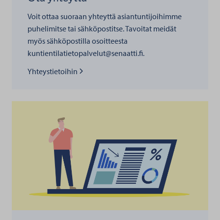
Voit ottaa suoraan yhteyttä asiantuntijoihimme
puhelimitse tai sähköpostitse. Tavoitat meidät
myös sähköpostilla osoitteesta
kuntientilatietopalvelut@senaatti.fi.
Lue lisää kohteesta
Yhteystietoihin