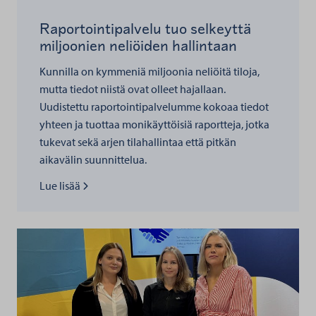
Raportointipalvelu tuo selkeyttä
miljoonien neliöiden hallintaan
Kunnilla on kymmeniä miljoonia neliöitä tiloja,
mutta tiedot niistä ovat olleet hajallaan.
Uudistettu raportointipalvelumme kokoaa tiedot
yhteen ja tuottaa monikäyttöisiä raportteja, jotka
tukevat sekä arjen tilahallintaa että pitkän
aikavälin suunnittelua.
Lue lisää kohteesta
Lue lisää