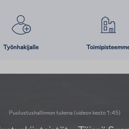
hteesta
Lue lisää kohteesta
Työnhakijalle
Toimipisteemm
Puolustushallinnon tukena (videon kesto 1:45)