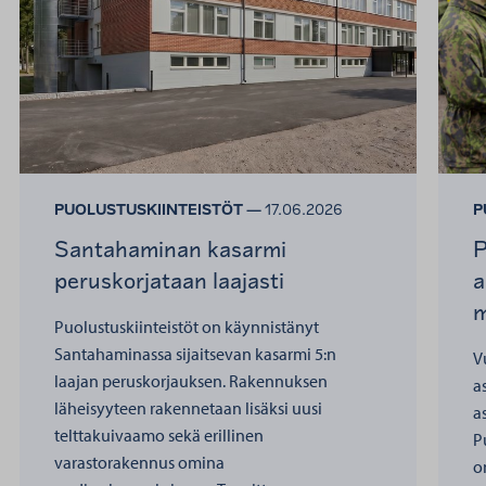
PUOLUSTUSKIINTEISTÖT —
17.06.2026
P
Santahaminan kasarmi
P
peruskorjataan laajasti
a
m
Puolustuskiinteistöt on käynnistänyt
Santahaminassa sijaitsevan kasarmi 5:n
V
laajan peruskorjauksen. Rakennuksen
a
läheisyyteen rakennetaan lisäksi uusi
a
telttakuivaamo sekä erillinen
P
varastorakennus omina
o