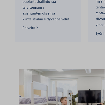
maanp
puolustushallinto saa
tehtäv
tarvitsemansa
tehtäv
asiantuntemuksen ja
siivou
kiinteistöihin liittyvät palvelut.
ympär
Lue lisää kohteesta
Palvelut
Lue li
Työnh