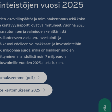
inteistöjen vuosi 2025
den 2025 tilinpäätös ja toimintakertomus sekä koko
 kestävyysraportti ovat valmistuneet. Vuonna 2025
i varautumisen ja valmiuden kehittämistä
ilanteeseen vastaten. Investointi- ja
kasvoi edelleen voimakkaasti ja investointeihin
56 miljoonaa euroa, mikä on kaikkien aikojen
ttyminen mahdollisti noin 7 milj. euron
usvoimille vuoden 2025 alusta lukien.
rtomukseemme (pdf)
uosikertomukseen 2025