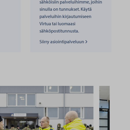
sähköisiin palveluihimme, joihin
sinulla on tunnukset. Käytä
palveluihin kirjautumiseen
Virtua tai luomaasi
sähköpostitunnusta.
Lue lisää kohteesta
Siirry asiointipalveluun