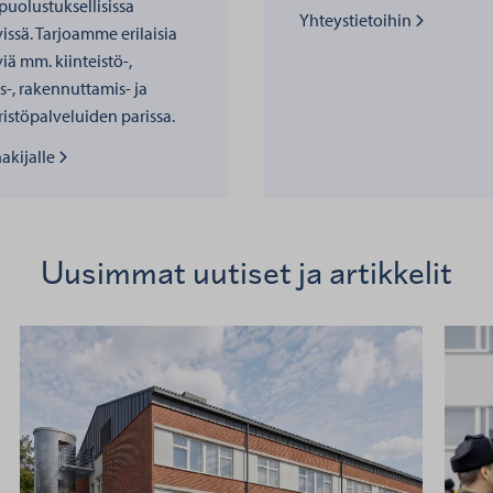
uolustuksellisissa
Lue lisää kohteesta
Yhteystietoihin
issä. Tarjoamme erilaisia
iä mm. kiinteistö-,
s-, rakennuttamis- ja
istöpalveluiden parissa.
sää kohteesta
akijalle
Uusimmat uutiset ja artikkelit