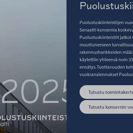
Puolustuski
Puolustuskiinteistöjen vuo
Senaatti-konsernia koskeva
Puolustuskiinteistöt jatko
muuttuneeseen turvallisuust
rakennushankkeiden määrä 
käytettiin yhteensä noin 3
ennätys. Tuottavuuden kehi
vuokranalennukset Puolust
Tutustu toimintake
Tutustu konsernin v