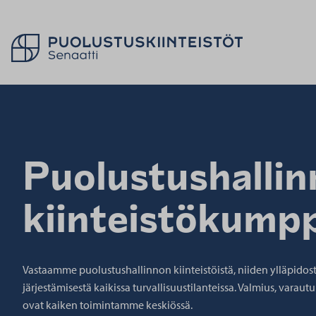
Palaa takaisin etusivulle
Puolustushalli
kiinteistökump
Vastaamme puolustushallinnon kiinteistöistä, niiden ylläpidost
järjestämisestä kaikissa turvallisuustilanteissa. Valmius, varaut
ovat kaiken toimintamme keskiössä.