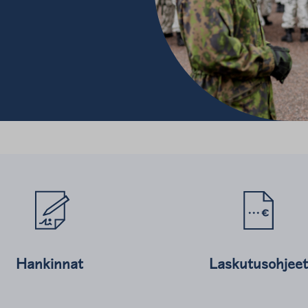
hteesta
Lue lisää kohteesta
Hankinnat
Laskutusohjeet