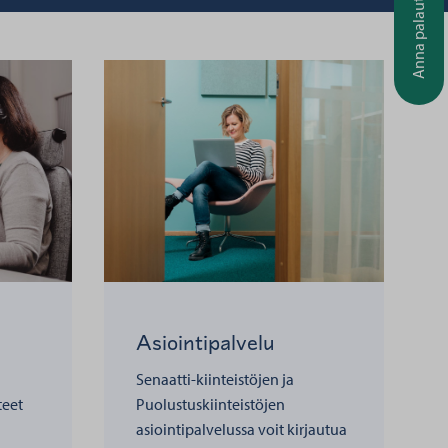
Anna palautetta
Asiointipalvelu
Senaatti-kiinteistöjen ja
teet
Puolustuskiinteistöjen
asiointipalvelussa voit kirjautua