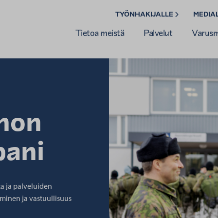
TYÖNHAKIJALLE
MEDIA
Tietoa meistä
Palvelut
Varusmi
nnon
pani
a ja palveluiden
uminen ja vastuullisuus