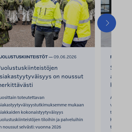
Seuraava
UOLUSTUSKIINTEISTÖT —
09.06.2026
PUOLUSTU
uolustuskiinteistöjen
Senaatt
siakastyytyväisyys on noussut
asiakas
erkittävästi
hyvällä 
uosittain toteutettavan
Asiakasty
siakastyytyväisyystutkimuksemme mukaan
valtaosa Se
siakkaiden kokonaistyytyväisyys
tyytyväisiä
uolustuskiinteistöjen tiloihin ja palveluihin
Kokonaisty
n noussut selvästi: vuonna 2026
tasolla: 7