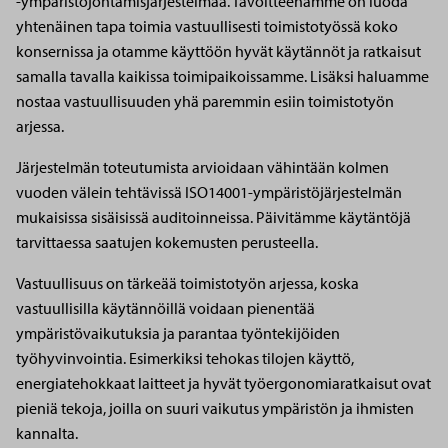
-ympäristöjohtamisjärjestelmää. Tavoitteenamme on luoda
yhtenäinen tapa toimia vastuullisesti toimistotyössä koko
konsernissa ja otamme käyttöön hyvät käytännöt ja ratkaisut
samalla tavalla kaikissa toimipaikoissamme. Lisäksi haluamme
nostaa vastuullisuuden yhä paremmin esiin toimistotyön
arjessa.
Järjestelmän toteutumista arvioidaan vähintään kolmen
vuoden välein tehtävissä ISO14001-ympäristöjärjestelmän
mukaisissa sisäisissä auditoinneissa. Päivitämme käytäntöjä
tarvittaessa saatujen kokemusten perusteella.
Vastuullisuus on tärkeää toimistotyön arjessa, koska
vastuullisilla käytännöillä voidaan pienentää
ympäristövaikutuksia ja parantaa työntekijöiden
työhyvinvointia. Esimerkiksi tehokas tilojen käyttö,
energiatehokkaat laitteet ja hyvät työergonomiaratkaisut ovat
pieniä tekoja, joilla on suuri vaikutus ympäristön ja ihmisten
kannalta.