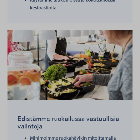
kestoastioita.
Edistämme ruokailussa vastuullisia
valintoja
Minimoimme ruokahävikin mitoittamalla