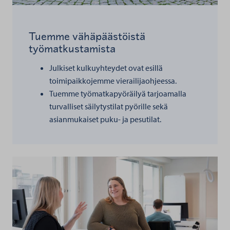
Tuemme vähäpäästöistä
työmatkustamista
Julkiset kulkuyhteydet ovat esillä
toimipaikkojemme vierailijaohjeessa.
Tuemme työmatkapyöräilyä tarjoamalla
turvalliset säilytystilat pyörille sekä
asianmukaiset puku- ja pesutilat.