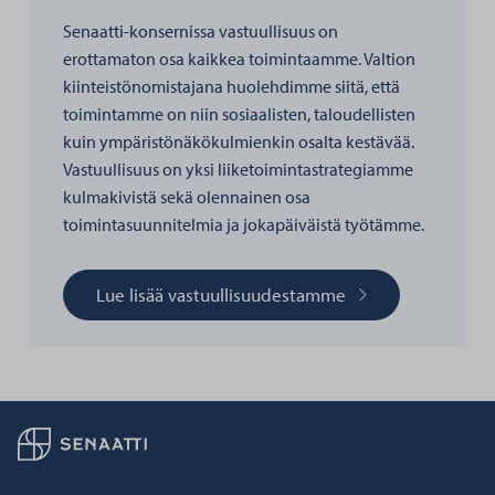
Senaatti-konsernissa vastuullisuus on
erottamaton osa kaikkea toimintaamme. Valtion
kiinteistönomistajana huolehdimme siitä, että
toimintamme on niin sosiaalisten, taloudellisten
kuin ympäristönäkökulmienkin osalta kestävää.
Vastuullisuus on yksi liiketoimintastrategiamme
kulmakivistä sekä olennainen osa
toimintasuunnitelmia ja jokapäiväistä työtämme.
Lue lisää vastuullisuudestamme
Palaa taikaisin etusivulle