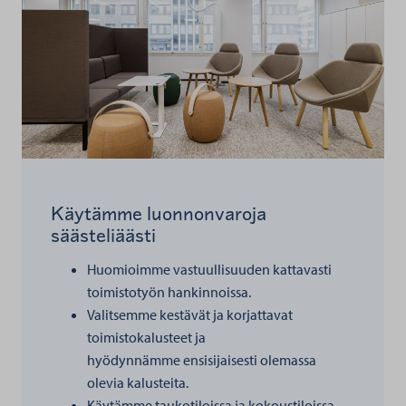
Käytämme luonnonvaroja
säästeliäästi
Huomioimme vastuullisuuden kattavasti
toimistotyön hankinnoissa.
Valitsemme kestävät ja korjattavat
toimistokalusteet ja
hyödynnämme ensisijaisesti olemassa
olevia kalusteita.
Käytämme taukotiloissa ja kokoustiloissa