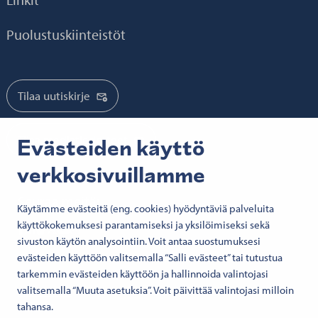
Puolustuskiinteistöt
Tilaa uutiskirje
Tilaa mediatiedotteet
Evästeiden käyttö
verkkosivuillamme
Seuraa meitä:
Käytämme evästeitä (eng. cookies) hyödyntäviä palveluita
käyttökokemuksesi parantamiseksi ja yksilöimiseksi sekä
Senate Properties on Facebook
Senate Properties on LindedIn
Senate Properties on SlideShare
Senate in X
Senate Properties on YouTube
Senate Properties on Instagram
sivuston käytön analysointiin. Voit antaa suostumuksesi
evästeiden käyttöön valitsemalla “Salli evästeet” tai tutustua
tarkemmin evästeiden käyttöön ja hallinnoida valintojasi
© 2026 Senaatti-kiinteistöt
valitsemalla “Muuta asetuksia”. Voit päivittää valintojasi milloin
Käyttöehdot
tahansa.
Evästeet