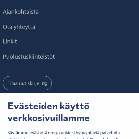
Ajankohtaista
Ota yhteyttä
Linkit
Puolustuskiinteistöt
Tilaa uutiskirje
Tilaa mediatiedotteet
Evästeiden käyttö
verkkosivuillamme
Seuraa meitä:
Käytämme evästeitä (eng. cookies) hyödyntäviä palveluita