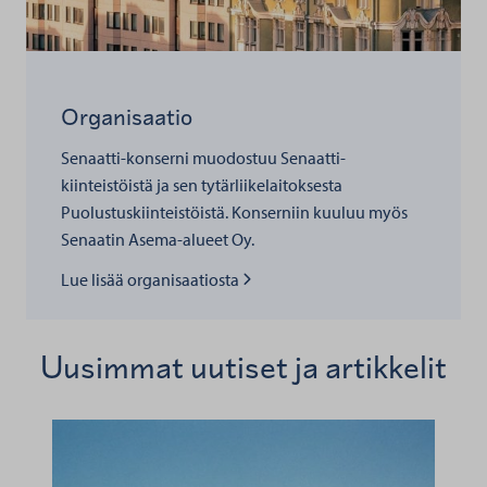
Organisaatio
Senaatti-konserni muodostuu Senaatti-
kiinteistöistä ja sen tytärliikelaitoksesta
Puolustuskiinteistöistä. Konserniin kuuluu myös
Senaatin Asema-alueet Oy.
Lue lisää kohteesta
Lue lisää organisaatiosta
Uusimmat uutiset ja artikkelit