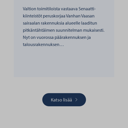
Valtion toimitiloista vastaava Senaatti-
kiinteistöt peruskorjaa Vanhan Vaasan
sairaalan rakennuksia alueelle laaditun
pitkäntähtäimen suunnitelman mukaisesti.
Nyt on vuorossa päärakennuksen ja
talousrakennuksen…
Katso lisää