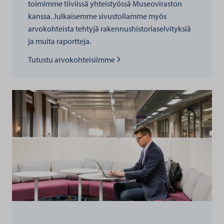
toimimme tiiviissä yhteistyössä Museoviraston
kanssa. Julkaisemme sivustollamme myös
arvokohteista tehtyjä rakennushistoriaselvityksiä
ja muita raportteja.
Lue lisää kohteesta
Tutustu arvokohteisiimme