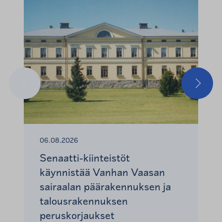
Edellinen
Seuraa
06.08.2026
Senaatti-kiinteistöt
käynnistää Vanhan Vaasan
sairaalan päärakennuksen ja
talousrakennuksen
peruskorjaukset