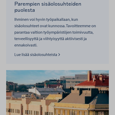
Parempien sisäolosuhteiden
puolesta
Ihminen voi hyvin työpaikallaan, kun
sisäolosuhteet ovat kunnossa. Tavoitteemme on
parantaa valtion työympäristöjen toimivuutta,
terveellisyyttä ja viihtyisyyttä aktiivisesti ja
ennakoivasti.
Lue lisää kohteesta
Lue lisää sisäolosuhteista