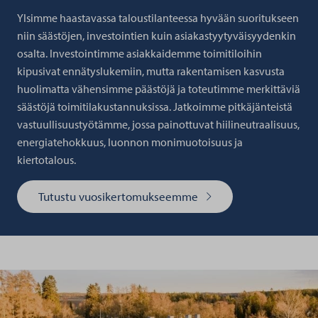
Ylsimme haastavassa taloustilanteessa hyvään suoritukseen
niin säästöjen, investointien kuin asiakastyytyväisyydenkin
osalta. Investointimme asiakkaidemme toimitiloihin
kipusivat ennätyslukemiin, mutta rakentamisen kasvusta
huolimatta vähensimme päästöjä ja toteutimme merkittäviä
säästöjä toimitilakustannuksissa. Jatkoimme pitkäjänteistä
vastuullisuustyötämme, jossa painottuvat hiilineutraalisuus,
energiatehokkuus, luonnon monimuotoisuus ja
kiertotalous.
Tutustu vuosikertomukseemme