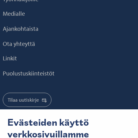
Medialle
Ajankohtaista
Ota yhteyttä
Linkit
Puolustuskiinteistöt
Tilaa uutiskirje
Tilaa mediatiedotteet
Evästeiden käyttö
verkkosivuillamme