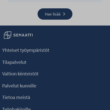
Hae lisää
Palaa taikaisin etusivulle
Yhteiset työympäristöt
Tilapalvelut
Valtion kiinteistöt
Palvelut kunnille
Tietoa meistä
Työnhakijoille