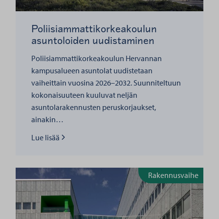
Poliisiammattikorkeakoulun
asuntoloiden uudistaminen
Poliisiammattikorkeakoulun Hervannan
kampusalueen asuntolat uudistetaan
vaiheittain vuosina 2026–2032. Suunniteltuun
kokonaisuuteen kuuluvat neljän
asuntolarakennusten peruskorjaukset,
ainakin…
Lue lisää
Lue lisää
Rakennusvaihe