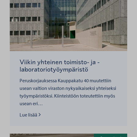
Viikin yhteinen toimisto- ja -
laboratoriotyöympäristö
Peruskorjauksessa Kauppakatu 40 muutettiin
usean valtion viraston nykyaikaiseksi yhteiseksi
työympäristöksi. Kiinteistöön toteutettiin myös
usean eri…
Lue lisää
Lue lisää