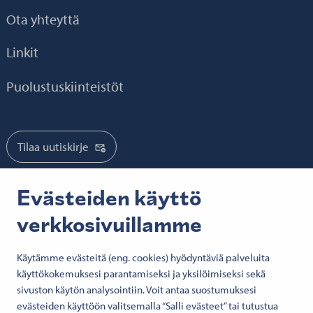
Ota yhteyttä
Linkit
Puolustuskiinteistöt
Tilaa uutiskirje
Tilaa mediatiedotteet
Evästeiden käyttö
verkkosivuillamme
Seuraa meitä:
Käytämme evästeitä (eng. cookies) hyödyntäviä palveluita
käyttökokemuksesi parantamiseksi ja yksilöimiseksi sekä
Senatfastigheter på Facebook
Senatfastigheter på LinkedIn
Senatfastigheter på SlideShare
Senaten i X
Senatfastigheter på YouTube
Senatfastigheter på Instagram
sivuston käytön analysointiin. Voit antaa suostumuksesi
evästeiden käyttöön valitsemalla “Salli evästeet” tai tutustua