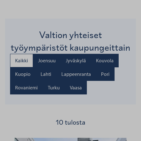
Valtion yhteiset
työympäristöt kaupungeittain
Kaikki
Joensuu
Jyväskylä
Kouvola
Kuopio
Lahti
Lappeenranta
Pori
Rovaniemi
Turku
Vaasa
10 tulosta