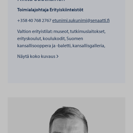
Toimialajohtaja
Erityiskiinteistöt
henkilölle R
+358 40 768 2767
etunimi.sukunimi@senaatti.fi
Valtion erityistilat: museot, tutkimuslaitokset,
erityskoulut, koulukodit, Suomen
kansallisooppera ja -baletti, kansallisgalleria,
Valtion saamelaisalueen rakennukset,
Näytä koko kuvaus
Tuomioistuinlaitos, Syyttäjälaitos, Ulosottolaitos,
Oikeuspalveluvirasto ja Oikeusministeriön
erityisviranomaiset, rakennushistoria ja
kulttuurikohteet, valtion suojellut kohteet