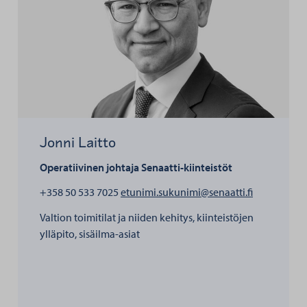
Jonni Laitto
Operatiivinen johtaja
Senaatti-kiinteistöt
henkilölle J
+358 50 533 7025
etunimi.sukunimi@senaatti.fi
Valtion toimitilat ja niiden kehitys, kiinteistöjen
ylläpito, sisäilma-asiat