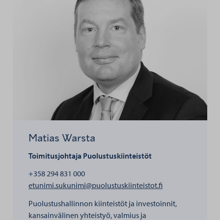
Matias Warsta
Toimitusjohtaja
Puolustuskiinteistöt
+358 294 831 000
henkilölle Matias
etunimi.sukunimi@puolustuskiinteistot.fi
Puolustushallinnon kiinteistöt ja investoinnit,
kansainvälinen yhteistyö, valmius ja