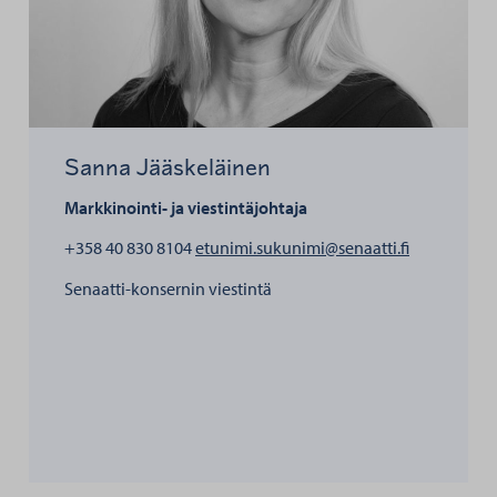
Sanna Jääskeläinen
Markkinointi- ja viestintäjohtaja
henkilölle 
+358 40 830 8104
etunimi.sukunimi@senaatti.fi
Senaatti-konsernin viestintä