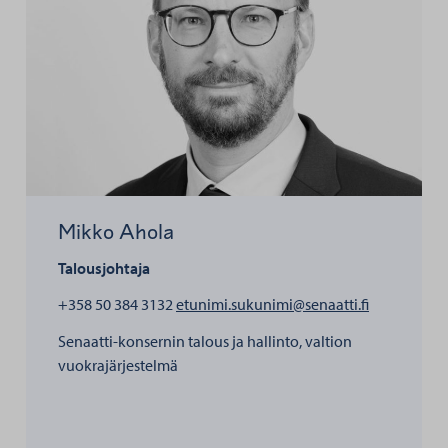
Mikko Ahola
Talousjohtaja
henkilölle 
+358 50 384 3132
etunimi.sukunimi@senaatti.fi
Senaatti-konsernin talous ja hallinto, valtion
vuokrajärjestelmä