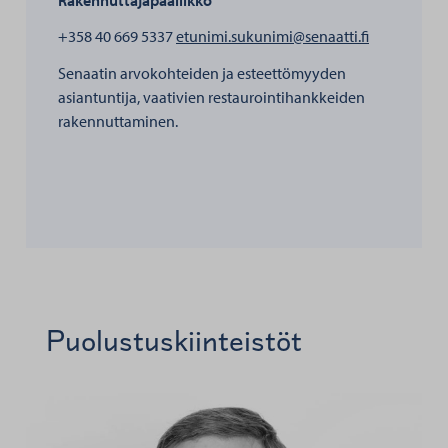
henkilölle S
+358 40 669 5337
etunimi.sukunimi@senaatti.fi
Senaatin arvokohteiden ja esteettömyyden
asiantuntija, vaativien restaurointihankkeiden
rakennuttaminen.
Puolustuskiinteistöt