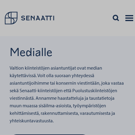
Palaa takaisin etusivulle
Avaa haku
Avaa 
Valik
Medialle
Valtion kiinteistöjen asiantuntijat ovat median
käytettävissä. Voit olla suoraan yhteydessä
asiantuntijoihimme tai konsernin viestintään, joka vastaa
sekä Senaatti-kiinteistöjen että Puolustuskiinteistöjen
viestinnästä. Annamme haastatteluja ja taustatietoja
muun muassa sisäilma-asioista, työympäristöjen
kehittämisestä, rakennuttamisesta, varautumisesta ja
yhteiskuntavastuusta.