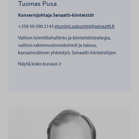
Tuomas Pusa
Konsernijohtaja
Senaatti-kiinteistöt
henkilölle 
+358 50 390 2143
etunimi.sukunimi@senaatti.fi
Valtion toimitilahallinto ja kiinteistöstrategia,
valtion rakennusinvestoinnit ja talous,
kansainvälinen yhteistyö, Senaatti-kiinteistöjen
strategia
Näytä koko kuvaus