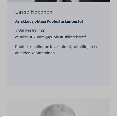
Lasse Koponen
Asiakkuusjohtaja
Puolustuskiinteistöt
+358 294 831 100
henkilölle Lasse
etunimi.sukunimi@puolustuskiinteistot.fi
Puolustushallinnon investoinnit, toimitilojen ja
alueiden kehittäminen.