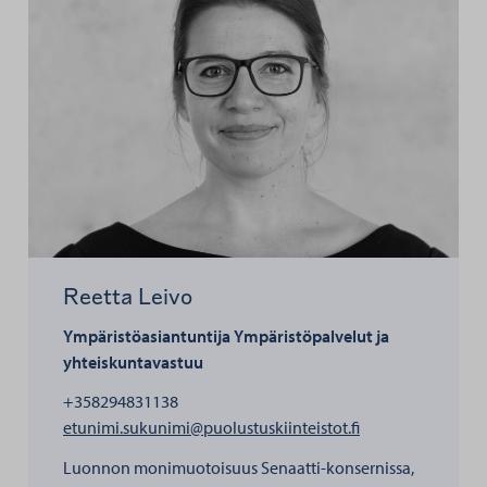
Reetta Leivo
Ympäristöasiantuntija
Ympäristöpalvelut ja
yhteiskuntavastuu
+358294831138
henkilölle Reetta
etunimi.sukunimi@puolustuskiinteistot.fi
Luonnon monimuotoisuus Senaatti-konsernissa,