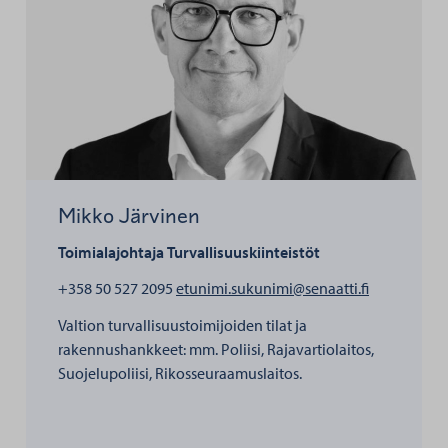
Mikko Järvinen
Toimialajohtaja
Turvallisuuskiinteistöt
henkilölle 
+358 50 527 2095
etunimi.sukunimi@senaatti.fi
Valtion turvallisuustoimijoiden tilat ja
rakennushankkeet: mm. Poliisi, Rajavartiolaitos,
Suojelupoliisi, Rikosseuraamuslaitos.