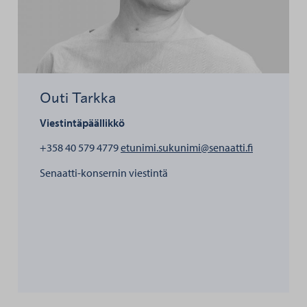
Outi Tarkka
Viestintäpäällikkö
henkilölle O
+358 40 579 4779
etunimi.sukunimi@senaatti.fi
Senaatti-konsernin viestintä