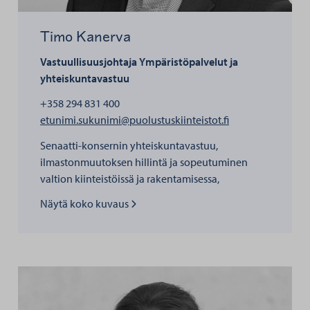
Timo Kanerva
Vastuullisuusjohtaja
Ympäristöpalvelut ja
yhteiskuntavastuu
+358 294 831 400
henkilölle Timo 
etunimi.sukunimi@puolustuskiinteistot.fi
Senaatti-konsernin yhteiskuntavastuu,
ilmastonmuutoksen hillintä ja sopeutuminen
valtion kiinteistöissä ja rakentamisessa,
päästövähennykset, hiilineutraalius, kiertotalous,
Näytä koko kuvaus
luonnon monimuotoisuus.