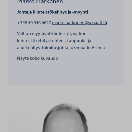
Marko Härkönen
Johtaja
Kiinteistökehitys ja -myynti
henkilölle 
+358 40 546 6627
marko.harkonen@senaatti.fi
Valtion myytävät kiinteistöt, valtion
kiinteistökehityskohteet, kaupunki- ja
aluekehitys. Toimitusjohtaja/Senaatin Asema-
alueet Oy
Näytä koko kuvaus