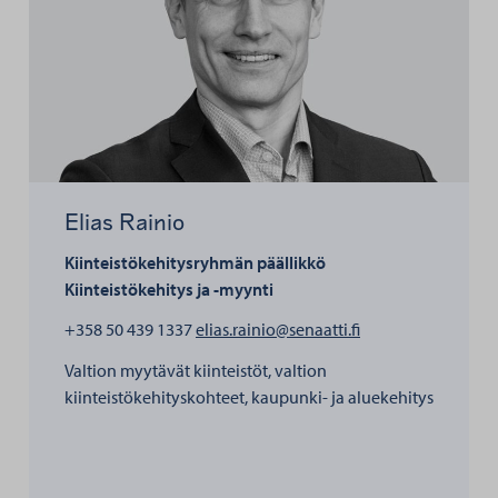
Elias Rainio
Kiinteistökehitysryhmän päällikkö
Kiinteistökehitys ja -myynti
henkilölle Elias Ra
+358 50 439 1337
elias.rainio@senaatti.fi
Valtion myytävät kiinteistöt, valtion
kiinteistökehityskohteet, kaupunki- ja aluekehitys