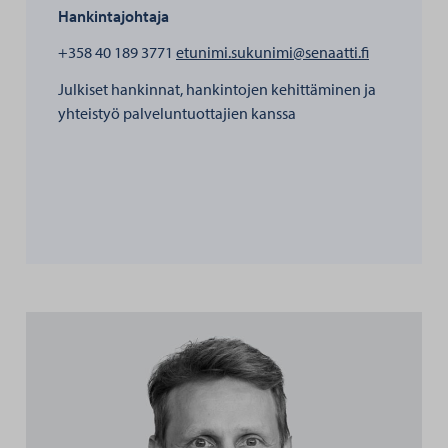
Hankintajohtaja
henkilölle 
+358 40 189 3771
etunimi.sukunimi@senaatti.fi
Julkiset hankinnat, hankintojen kehittäminen ja
yhteistyö palveluntuottajien kanssa