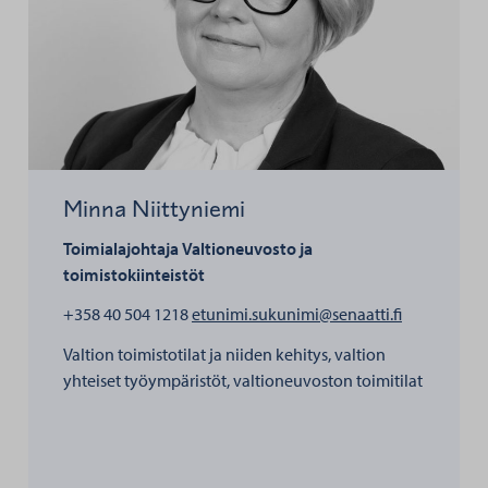
Minna Niittyniemi
Toimialajohtaja
Valtioneuvosto ja
toimistokiinteistöt
henkilölle 
+358 40 504 1218
etunimi.sukunimi@senaatti.fi
Valtion toimistotilat ja niiden kehitys, valtion
yhteiset työympäristöt, valtioneuvoston toimitilat