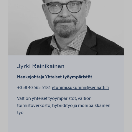
Jyrki Reinikainen
Hankejohtaja
Yhteiset työympäristöt
henkilölle J
+358 40 565 5181
etunimi.sukunimi@senaatti.fi
Valtion yhteiset työympäristöt, valtion
toimistoverkosto, hybridityö ja monipaikkainen
työ