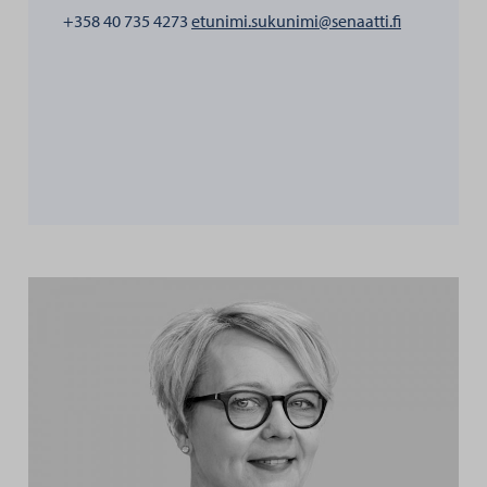
henkilölle 
+358 40 735 4273
etunimi.sukunimi@senaatti.fi