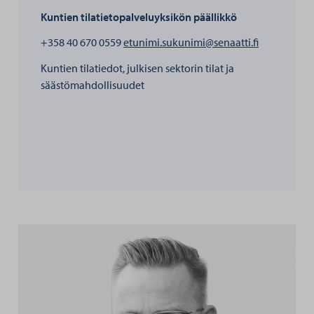
Kuntien tilatietopalveluyksikön päällikkö
henkilölle
+358 40 670 0559
etunimi.sukunimi@senaatti.fi
Kuntien tilatiedot, julkisen sektorin tilat ja
säästömahdollisuudet