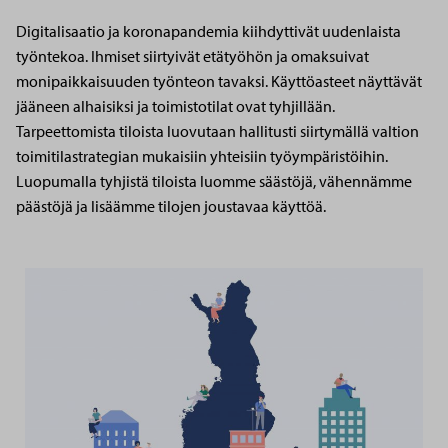
Digitalisaatio ja koronapandemia kiihdyttivät uudenlaista
työntekoa. Ihmiset siirtyivät etätyöhön ja omaksuivat
monipaikkaisuuden työnteon tavaksi. Käyttöasteet näyttävät
jääneen alhaisiksi ja toimistotilat ovat tyhjillään.
Tarpeettomista tiloista luovutaan hallitusti siirtymällä valtion
toimitilastrategian mukaisiin yhteisiin työympäristöihin.
Luopumalla tyhjistä tiloista luomme säästöjä, vähennämme
päästöjä ja lisäämme tilojen joustavaa käyttöä.