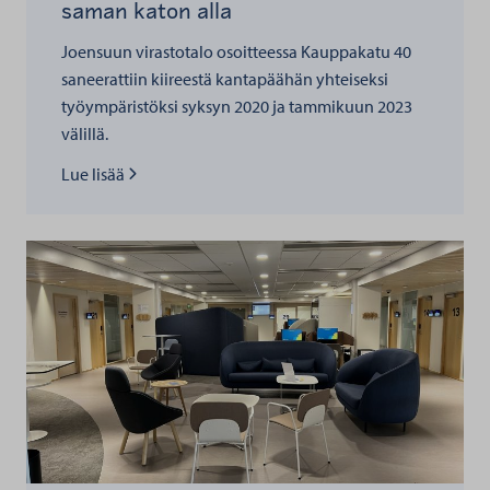
saman katon alla
Joensuun virastotalo osoitteessa Kauppakatu 40
saneerattiin kiireestä kantapäähän yhteiseksi
työympäristöksi syksyn 2020 ja tammikuun 2023
välillä.
Lue lisää kohteesta
Lue lisää
Lappeenrannan virastotalon aula