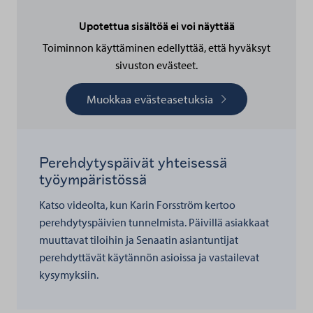
Upotettua sisältöä ei voi näyttää
Toiminnon käyttäminen edellyttää, että hyväksyt
sivuston evästeet.
Muokkaa evästeasetuksia
Perehdytyspäivät yhteisessä
työympäristössä
Katso videolta, kun Karin Forsström kertoo
perehdytyspäivien tunnelmista. Päivillä asiakkaat
muuttavat tiloihin ja Senaatin asiantuntijat
perehdyttävät käytännön asioissa ja vastailevat
kysymyksiin.