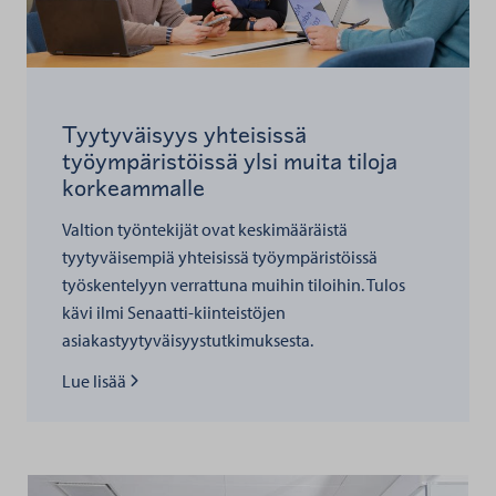
Tyytyväisyys yhteisissä
työympäristöissä ylsi muita tiloja
korkeammalle
Valtion työntekijät ovat keskimääräistä
tyytyväisempiä yhteisissä työympäristöissä
työskentelyyn verrattuna muihin tiloihin. Tulos
kävi ilmi Senaatti-kiinteistöjen
asiakastyytyväisyystutkimuksesta.
Lue lisää kohteesta
Lue lisää
Sesam Kuopio yleiskuva tiedotteeseen