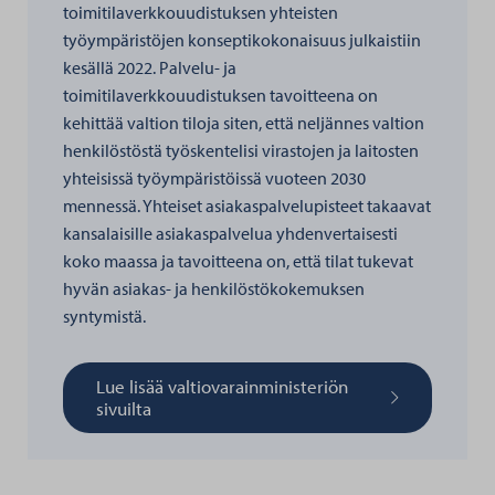
toimitilaverkkouudistuksen yhteisten
työympäristöjen konseptikokonaisuus julkaistiin
kesällä 2022. Palvelu- ja
toimitilaverkkouudistuksen tavoitteena on
kehittää valtion tiloja siten, että neljännes valtion
henkilöstöstä työskentelisi virastojen ja laitosten
yhteisissä työympäristöissä vuoteen 2030
mennessä. Yhteiset asiakaspalvelupisteet takaavat
kansalaisille asiakaspalvelua yhdenvertaisesti
koko maassa ja tavoitteena on, että tilat tukevat
hyvän asiakas- ja henkilöstökokemuksen
syntymistä.
Lue lisää valtiovarainministeriön
sivuilta