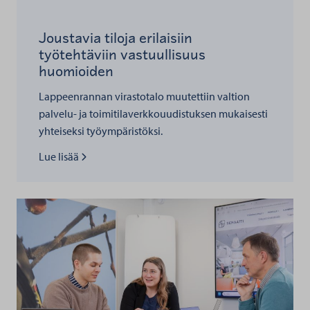
Joustavia tiloja erilaisiin
työtehtäviin vastuullisuus
huomioiden
Lappeenrannan virastotalo muutettiin valtion
palvelu- ja toimitilaverkkouudistuksen mukaisesti
yhteiseksi työympäristöksi.
Lue lisää kohteesta
Lue lisää