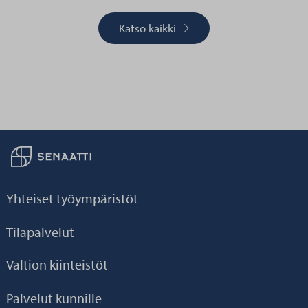
Katso kaikki
Palaa taikaisin etusivulle
Yhteiset työympäristöt
Tilapalvelut
Valtion kiinteistöt
Palvelut kunnille