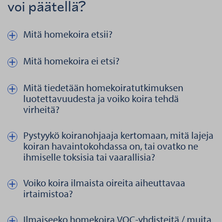
voi päätellä?
Mitä homekoira etsii?
Näytä kautta piilota teksti aiheesta Mitä homekoira etsii?
Mitä homekoira ei etsi?
Näytä kautta piilota teksti aiheesta Mitä homekoira ei etsi?
Mitä tiedetään homekoiratutkimuksen
Näytä kautta piilota teksti aiheesta Mitä tiedetään homekoiratut
luotettavuudesta ja voiko koira tehdä
virheitä?
Pystyykö koiranohjaaja kertomaan, mitä lajeja
Näytä kautta piilota teksti aiheesta Pystyykö koiranohjaaja kertom
koiran havaintokohdassa on, tai ovatko ne
ihmiselle toksisia tai vaarallisia?
Voiko koira ilmaista oireita aiheuttavaa
Näytä kautta piilota teksti aiheesta Voiko koira ilmaista oireita ai
irtaimistoa?
Ilmaiseeko homekoira VOC-yhdisteitä / muita
Näytä kautta piilota teksti aiheesta Ilmaiseeko homekoira VOC-yhd