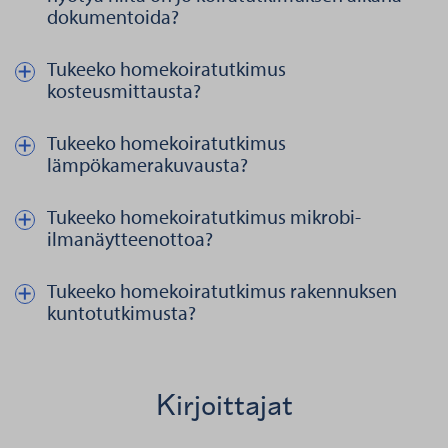
dokumentoida?
Tukeeko homekoiratutkimus
Näytä kautta piilota teksti aiheesta Tukeeko homekoiratutkimus 
kosteusmittausta?
Tukeeko homekoiratutkimus
Näytä kautta piilota teksti aiheesta Tukeeko homekoiratutkimu
lämpökamerakuvausta?
Tukeeko homekoiratutkimus mikrobi-
Näytä kautta piilota teksti aiheesta Tukeeko homekoiratutkimus
ilmanäytteenottoa?
Tukeeko homekoiratutkimus rakennuksen
Näytä kautta piilota teksti aiheesta Tukeeko homekoiratutkimus
kuntotutkimusta?
Kirjoittajat