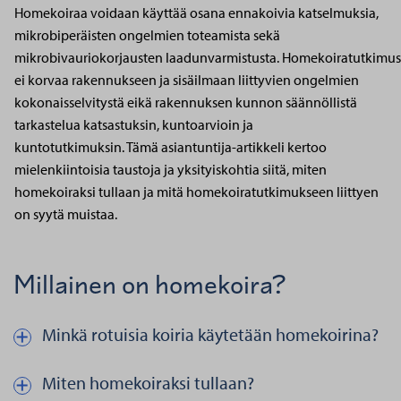
Homekoiraa voidaan käyttää osana ennakoivia katselmuksia,
mikrobiperäisten ongelmien toteamista sekä
mikrobivauriokorjausten laadunvarmistusta. Homekoiratutkimus
ei korvaa rakennukseen ja sisäilmaan liittyvien ongelmien
kokonaisselvitystä eikä rakennuksen kunnon säännöllistä
tarkastelua katsastuksin, kuntoarvioin ja
kuntotutkimuksin. Tämä asiantuntija-artikkeli kertoo
mielenkiintoisia taustoja ja yksityiskohtia siitä, miten
homekoiraksi tullaan ja mitä homekoiratutkimukseen liittyen
on syytä muistaa.
Millainen on homekoira?
Minkä rotuisia koiria käytetään homekoirina?
Näytä kautta piilota teksti aiheesta Minkä rotuisia koiria käytet
Miten homekoiraksi tullaan?
Näytä kautta piilota teksti aiheesta Miten homekoiraksi tullaan?