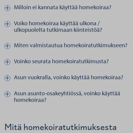
Milloin ei kannata käyttää homekoiraa?
Näytä kautta piilota teksti aiheesta Milloin ei kannata käyttää h
Voiko homekoiraa käyttää ulkona /
Näytä kautta piilota teksti aiheesta Voiko homekoiraa käyttää ulk
ulkopuolelta tutkimaan kiinteistöä?
Miten valmistautua homekoiratutkimukseen?
Näytä kautta piilota teksti aiheesta Miten valmistautua homekoi
Voinko seurata homekoiratutkimusta?
Näytä kautta piilota teksti aiheesta Voinko seurata homekoiratut
Asun vuokralla, voinko käyttää homekoiraa?
Näytä kautta piilota teksti aiheesta Asun vuokralla, voinko käyt
Asun asunto-osakeyhtiössä, voinko käyttää
Näytä kautta piilota teksti aiheesta Asun asunto-osakeyhtiössä,
homekoiraa?
Mitä homekoiratutkimuksesta