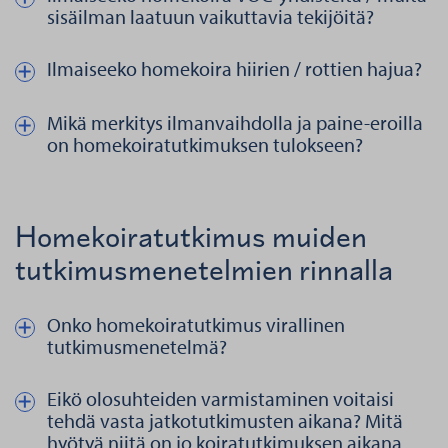
sisäilman laatuun vaikuttavia tekijöitä?
Ilmaiseeko homekoira hiirien / rottien hajua?
Näytä kautta piilota teksti aiheesta Ilmaiseeko homekoira hiirien /
Mikä merkitys ilmanvaihdolla ja paine-eroilla
Näytä kautta piilota teksti aiheesta Mikä merkitys ilmanvaihdoll
on homekoiratutkimuksen tulokseen?
Homekoiratutkimus muiden
tutkimusmenetelmien rinnalla
Onko homekoiratutkimus virallinen
Näytä kautta piilota teksti aiheesta Onko homekoiratutkimus vi
tutkimusmenetelmä?
Eikö olosuhteiden varmistaminen voitaisi
Näytä kautta piilota teksti aiheesta Eikö olosuhteiden varmistam
tehdä vasta jatkotutkimusten aikana? Mitä
hyötyä niitä on jo koiratutkimuksen aikana