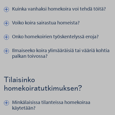
Kuinka vanhaksi homekoira voi tehdä töitä?
Näytä kautta piilota teksti aiheesta Kuinka vanhaksi homekoira vo
Voiko koira sairastua homeista?
Näytä kautta piilota teksti aiheesta Voiko koira sairastua homeist
Onko homekoirien työskentelyssä eroja?
Näytä kautta piilota teksti aiheesta Onko homekoirien työskentel
Ilmaiseeko koira ylimääräisiä tai vääriä kohtia
Näytä kautta piilota teksti aiheesta Ilmaiseeko koira ylimääräisiä 
palkan toivossa?
Tilaisinko
homekoiratutkimuksen?
Minkälaisissa tilanteissa homekoiraa
Näytä kautta piilota teksti aiheesta Minkälaisissa tilanteissa hom
käytetään?