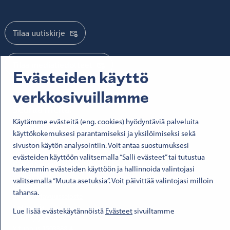
Tilaa uutiskirje
Tilaa mediatiedotteet
Evästeiden käyttö
verkkosivuillamme
Seuraa meitä:
Käytämme evästeitä (eng. cookies) hyödyntäviä palveluita
Senatfastigheter på Facebook
Senatfastigheter på LinkedIn
Senatfastigheter på SlideShare
Senaten i X
Senatfastigheter på YouTube
Senatfastigheter på Instagram
käyttökokemuksesi parantamiseksi ja yksilöimiseksi sekä
sivuston käytön analysointiin. Voit antaa suostumuksesi
evästeiden käyttöön valitsemalla “Salli evästeet” tai tutustua
© 2026 Senaatti-kiinteistöt
tarkemmin evästeiden käyttöön ja hallinnoida valintojasi
Käyttöehdot
valitsemalla “Muuta asetuksia”. Voit päivittää valintojasi milloin
Evästeet
tahansa.
Saavutettavuusseloste
Tietosuoja
Lue lisää evästekäytännöistä
Evästeet
sivuiltamme
Asiakirjajulkisuus
Y-tunnus 1503388-4