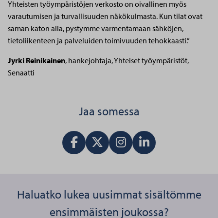
Yhteisten työympäristöjen verkosto on oivallinen myös
varautumisen ja turvallisuuden näkökulmasta. Kun tilat ovat
saman katon alla, pystymme varmentamaan sähköjen,
tietoliikenteen ja palveluiden toimivuuden tehokkaasti.”
Jyrki Reinikainen
, hankejohtaja,
Yhteiset työympäristöt,
Senaatti
Jaa somessa
Jaa Facebookissa
Jaa X:ssä
Vieraile Instagram tilillä
Jaa LinkedInissä
Haluatko lukea uusimmat sisältömme
ensimmäisten joukossa?