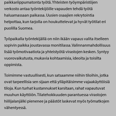
paikkariippumatonta työtä. Yhteisten työympäristöjen
verkosto antaa työntekijöille vapauden tehdä työtä
haluamassaan paikassa. Uusien osaajien rekrytointia
helpottaa, kun tarjolla on houkuttelevat ja hyvät työtilat eri
puolilla Suomea.
Työpaikalla työntekijällä on niin ikään vapaus valita itselleen
sopivin paikka joustavassa monitilassa. Valinnanmahdollisuus
lisää työmotivaatiota ja yhteistyötä virastojen kesken. Syntyy
vuorovaikutusta, mukavia kohtaamisia, ideoita ja toisilta
oppimista.
Toimimme vastuullisesti, kun satsaamme niihin tiloihin, jotka
ovat tarpeellisia sen sijaan että ylläpitäisimme vajaakäyttöisiä
tiloja. Kun turhat kustannukset karsitaan, rahat vapautuvat
muuhun käyttöön. Tilatehokkuuden parantuessa virastojen
hiilijalanjälki pienenee ja päästöt laskevat myös työmatkojen
vähentyessä.