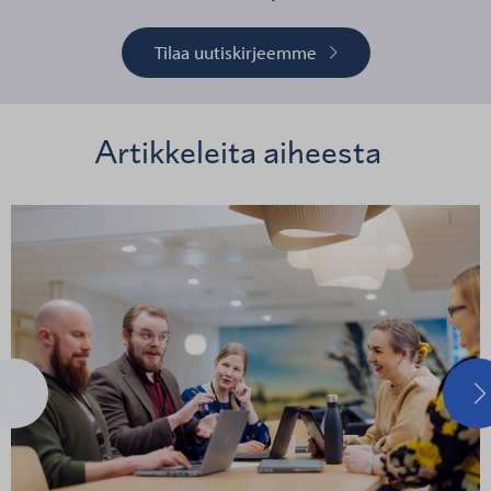
Tilaa uutiskirjeemme
Artikkeleita aiheesta
Edellinen
S