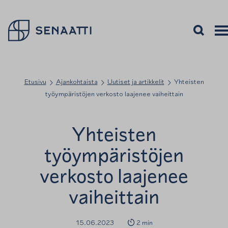
Palaa takaisin etusivulle
Avaa haku
Avaa
Vali
Etusivu
Ajankohtaista
Uutiset ja artikkelit
Yhteisten
työympäristöjen verkosto laajenee vaiheittain
Yhteisten
työympäristöjen
verkosto laajenee
vaiheittain
15.06.2023
2 min