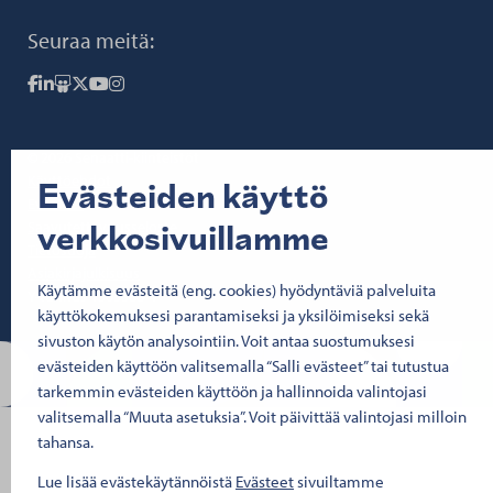
Seuraa meitä:
Senaatti Facebookissa
Senaatti LinkedInissä
Senaatti SlideSharessa
Senaatti X:ssä
Senaatti YouTubessa
Senaatti Instagramissa
© 2026 Senaatti-kiinteistöt
Käyttöehdot
Evästeiden käyttö
Evästeet
verkkosivuillamme
Saavutettavuusseloste
Tietosuoja
Asiakirjajulkisuus
Käytämme evästeitä (eng. cookies) hyödyntäviä palveluita
Y-tunnus 1503388-4
käyttökokemuksesi parantamiseksi ja yksilöimiseksi sekä
sivuston käytön analysointiin. Voit antaa suostumuksesi
evästeiden käyttöön valitsemalla “Salli evästeet” tai tutustua
tarkemmin evästeiden käyttöön ja hallinnoida valintojasi
valitsemalla “Muuta asetuksia”. Voit päivittää valintojasi milloin
tahansa.
Lue lisää evästekäytännöistä
Evästeet
sivuiltamme