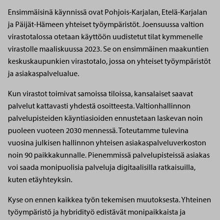
Ensimmäisinä käynnissä ovat Pohjois-Karjalan, Etelä-Karjalan
ja Päijät-Hämeen yhteiset työympäristöt. Joensuussa valtion
virastotalossa otetaan käyttöön uudistetut tilat kymmenelle
virastolle maaliskuussa 2023. Se on ensimmäinen maakuntien
keskuskaupunkien virastotalo, jossa on yhteiset työympäristöt
ja asiakaspalvelualue.
Kun virastot toimivat samoissa tiloissa, kansalaiset saavat
palvelut kattavasti yhdestä osoitteesta. Valtionhallinnon
palvelupisteiden käyntiasioiden ennustetaan laskevan noin
puoleen vuoteen 2030 mennessä. Toteutamme tulevina
vuosina julkisen hallinnon yhteisen asiakaspalveluverkoston
noin 90 paikkakunnalle. Pienemmissä palvelupisteissä asiakas
voi saada monipuolisia palveluja digitaalisilla ratkaisuilla,
kuten etäyhteyksin.
Kyse on ennen kaikkea työn tekemisen muutoksesta. Yhteinen
työympäristö ja hybridityö edistävät monipaikkaista ja