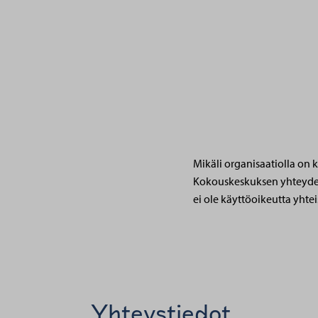
Mikäli organisaatiolla on 
Kokouskeskuksen yhteydess
ei ole käyttöoikeutta yhte
Yhteystiedot