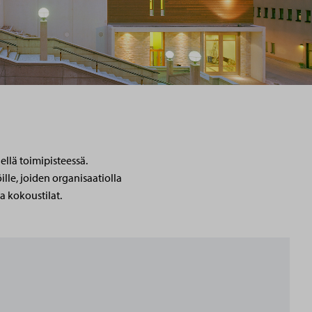
llä toimipisteessä.
le, joiden organisaatiolla
a kokoustilat.