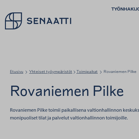
TYÖNHAKIJ
Palaa takaisin etusivulle
Etusivu
Yhteiset työympäristöt
Toimipaikat
Rovaniemen Pilke
Rovaniemen Pilke
Rovaniemen Pilke toimii paikallisena valtionhallinnon keskuks
monipuoliset tilat ja palvelut valtionhallinnon toimijoille.