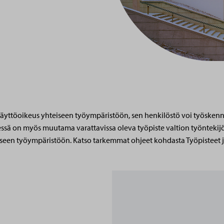
käyttöoikeus yhteiseen työympäristöön, sen henkilöstö voi työskenne
ä on myös muutama varattavissa oleva työpiste valtion työntekijöil
iseen työympäristöön. Katso tarkemmat ohjeet kohdasta Työpisteet j