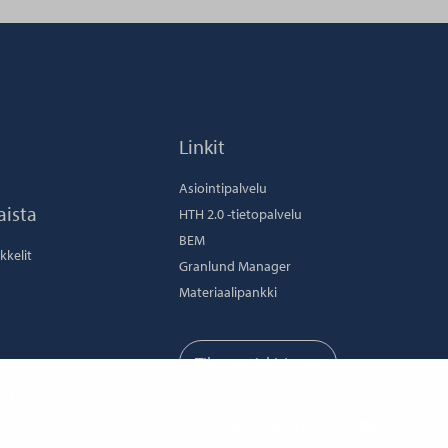
Linkit
Asiointipalvelu
aista
HTH 2.0 -tietopalvelu
BEM
ikkelit
Granlund Manager
Materiaalipankki
Tilaa uutiskirje
ttä
Tilaa mediatiedotteet