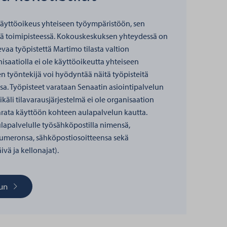
 käyttöoikeus yhteiseen työympäristöön, sen
lä toimipisteessä. Kokouskeskuksen yhteydessä on
evaa työpistettä Martimo tilasta valtion
nisaatiolla ei ole käyttöoikeutta yhteiseen
n työntekijä voi hyödyntää näitä työpisteitä
a. Työpisteet varataan Senaatin asiointipalvelun
ikäli tilavarausjärjestelmä ei ole organisaation
arata käyttöön kohteen aulapalvelun kautta.
ulapalvelulle työsähköpostilla nimensä,
numeronsa, sähköpostiosoitteensa sekä
vä ja kellonajat).
uun