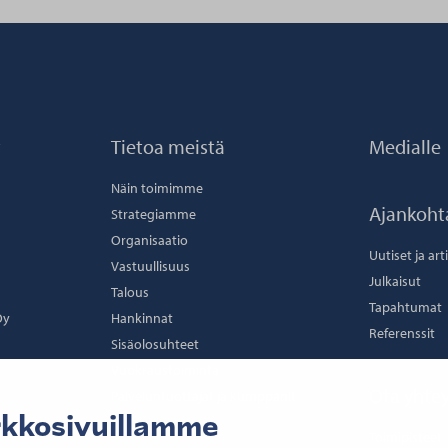
t
Tietoa meistä
Medialle
Näin toimimme
Ajankoht
Strategiamme
Organisaatio
Uutiset ja art
Vastuullisuus
Julkaisut
Talous
Tapahtumat
Oy
Hankinnat
Referenssit
Sisäolosuhteet
Vuokraustoiminta
Ota yhtey
Palveluntuottajat ja kumppanit
rkkosivuillamme
Toimipisteet