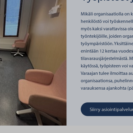
Mikäli organisaatiolla on
henkilöstö voi työskennel
myös kaksi varattavissa ol
työntekijöille, joiden orga
työympäristöön. Yksittäine
enintään 12 kertaa vuodess
tilavarausjärjestelmästä. M
käytössä, työpisteen voi v
Varaajan tulee ilmoittaa a
organisaationsa, puhelin
varauksensa ajankohta (päi
Siirry asiointipalvel