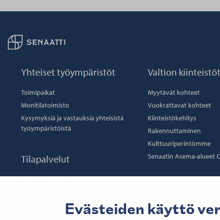
Palaa taikaisin etusivulle
Yhteiset työympäristöt
Valtion kiinteistö
Toimipaikat
Myytävät kohteet
Monitilatoimisto
Vuokrattavat kohteet
Kysymyksiä ja vastauksia yhteisistä
Kiinteistökehitys
työympäristöistä
Rakennuttaminen
Kulttuuriperintömme
Senaatin Asema-alueet 
Tilapalvelut
Coworking-tilat
Palvelut kunnille
Toimitilapalvelut
Evästeiden käyttö ve
Digitaaliset toimitilapalvelut
Palvelumme
Turvallisuuspalvelut
Sopimuskunnat