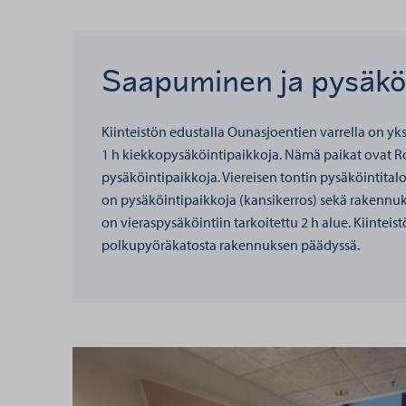
Saapuminen ja pysäköi
Kiinteistön edustalla Ounasjoentien varrella on y
1 h kiekkopysäköintipaikkoja. Nämä paikat ovat
pysäköintipaikkoja. Viereisen tontin pysäköintita
on pysäköintipaikkoja (kansikerros) sekä rakennu
on vieraspysäköintiin tarkoitettu 2 h alue. Kiinteist
polkupyöräkatosta rakennuksen päädyssä.