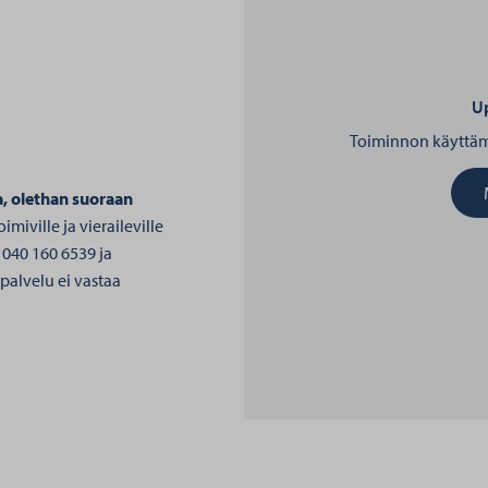
Up
Toiminnon käyttämi
a, olethan suoraan
imiville ja vieraileville
 040 160 6539 ja
apalvelu ei vastaa