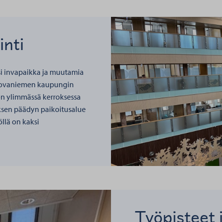
nti
ksi invapaikka ja muutamia
 Rovaniemen kaupungin
lon ylimmässä kerroksessa
ksen päädyn paikoitusalue
öllä on kaksi
Työpisteet 