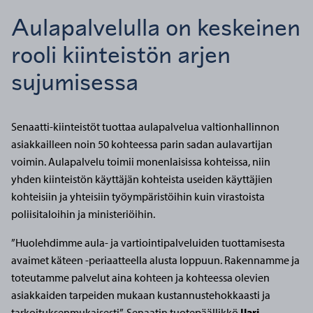
Aulapalvelulla on keskeinen
rooli kiinteistön arjen
sujumisessa
Senaatti-kiinteistöt tuottaa aulapalvelua valtionhallinnon
asiakkailleen noin 50 kohteessa parin sadan aulavartijan
voimin. Aulapalvelu toimii monenlaisissa kohteissa, niin
yhden kiinteistön käyttäjän kohteista useiden käyttäjien
kohteisiin ja yhteisiin työympäristöihin kuin virastoista
poliisitaloihin ja ministeriöihin.
”Huolehdimme aula- ja vartiointipalveluiden tuottamisesta
avaimet käteen -periaatteella alusta loppuun. Rakennamme ja
toteutamme palvelut aina kohteen ja kohteessa olevien
asiakkaiden tarpeiden mukaan kustannustehokkaasti ja
tarkoituksenmukaisesti”, Senaatin tuotepäällikkö
Ilari