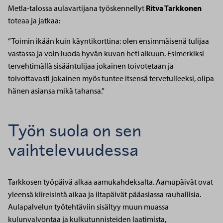
Metla-talossa aulavartijana työskennellyt
Ritva Tarkkonen
toteaa ja jatkaa:
”Toimin ikään kuin käyntikorttina: olen ensimmäisenä tulijaa
vastassa ja voin luoda hyvän kuvan heti alkuun. Esimerkiksi
tervehtimällä sisääntulijaa jokainen toivotetaan ja
toivottavasti jokainen myös tuntee itsensä tervetulleeksi, olipa
hänen asiansa mikä tahansa.”
Työn suola on sen
vaihtelevuudessa
Tarkkosen työpäivä alkaa aamukahdeksalta. Aamupäivät ovat
yleensä kiireisintä aikaa ja iltapäivät pääasiassa rauhallisia.
Aulapalvelun työtehtäviin sisältyy muun muassa
kulunvalvontaa ja kulkutunnisteiden laatimista,