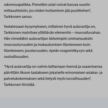
rakennuspalikka. Pienetkin asiat voivat kasvaa suuriin
mittasuhteisiin, jos niiden hoitaminen jää puolitiehen”,
Tarkkonen sanoo.
Vastatessaan kysymykseen, millainen hyvä aulavartija on,
Tarkkonen mainitsee yllättävän elementin – muovailuvahan.
Hän nimeääkin aulavartijan tärkeimpiin ominaisuuksiin
muovautuvuuden ja mukautumisen tilanteeseen kuin
tilanteeseen, joustavuuden, ripeän reagointikyvyn sekä
rauhallisuuden.
”Hyvä aulavartija on valmis laittamaan itsensä ja osaamisensa
päivittäin likoon taatakseen jokaiselle erinomaisen asiakas- ja
palvelukokemuksen sekä tietysti myös turvallisuuden”,
Tarkkonen tiivistää.