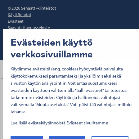
© 2026 Senaatti-kiinteistöt
Käyttöehdot
Evästeet
Saavutettavuusseloste
Tietosuoja
Evästeiden käyttö
Asiakirjajulkisuus
Y-tunnus 1503388-4
verkkosivuillamme
Käytämme evästeitä (eng. cookies) hyödyntäviä palveluita
käyttökokemuksesi parantamiseksi ja yksilöimiseksi sekä
sivuston käytön analysointiin. Voit antaa suostumuksesi
evästeiden käyttöön valitsemalla “Salli evästeet” tai tutustua
tarkemmin evästeiden käyttöön ja hallinnoida valintojasi
valitsemalla “Muuta asetuksia”. Voit päivittää valintojasi milloin
tahansa.
Lue lisää evästekäytännöistä
Evästeet
sivuiltamme