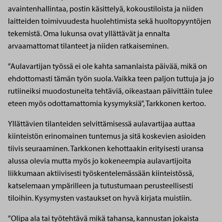
avaintenhallintaa, postin käsittelyä, kokoustiloista ja niiden
laitteiden toimivuudesta huolehtimista sekä huoltopyyntöjen
tekemistä. Oma lukunsa ovat yllättävät ja ennalta
arvaamattomat tilanteet ja niiden ratkaiseminen.
”Aulavartijan työssä ei ole kahta samanlaista päivää, mikä on
ehdottomasti tämän työn suola. Vaikka teen paljon tuttuja ja jo
rutiineiksi muodostuneita tehtäviä, oikeastaan päivittäin tulee
eteen myös odottamattomia kysymyksiä”, Tarkkonen kertoo.
Yllättävien tilanteiden selvittämisessä aulavartijaa auttaa
kiinteistön erinomainen tuntemus ja sitä koskevien asioiden
tiivis seuraaminen. Tarkkonen kehottaakin erityisesti uransa
alussa olevia mutta myös jo kokeneempia aulavartijoita
liikkumaan aktiivisesti työskentelemässään kiinteistössä,
katselemaan ympärilleen ja tutustumaan perusteellisesti
tiloihin. Kysymysten vastaukset on hyvä kirjata muistiin.
”Olipa ala tai työtehtävä mikä tahansa, kannustan jokaista