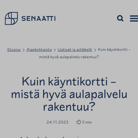
Palaa takaisin etusivulle
Avaa haku
Avaa
Vali
Etusivu
Ajankohtaista
Uutiset ja artikkelit
Kuin käyntikortti –
mistä hyvä aulapalvelu rakentuu?
Kuin käyntikortti –
mistä hyvä aulapalvelu
rakentuu?
24.11.2023
3 min