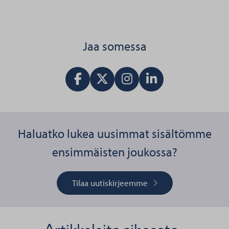
Jaa somessa
Jaa Facebookissa
Jaa X:ssä
Vieraile Instagram tilillä
Jaa LinkedInissä
Haluatko lukea uusimmat sisältömme
ensimmäisten joukossa?
Tilaa uutiskirjeemme