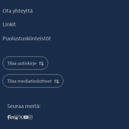
Ota yhteyttä
Linkit
Puolustuskiinteistöt
Tilaa uutiskirje
Tilaa mediatiedotteet
Seuraa meitä:
Senaatti Facebookissa
Senaatti LinkedInissä
Senaatti SlideSharessa
Senaatti X:ssä
Senaatti YouTubessa
Senaatti Instagramissa