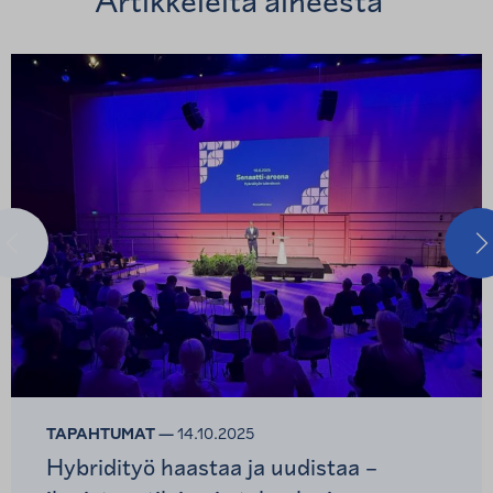
Artikkeleita aiheesta
Edellinen
S
TAPAHTUMAT —
14.10.2025
Hybridityö haastaa ja uudistaa –