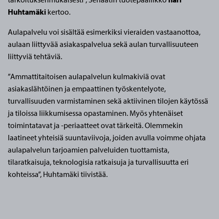
Huhtamäki
kertoo.
Aulapalvelu voi sisältää esimerkiksi vieraiden vastaanottoa,
aulaan liittyvää asiakaspalvelua sekä aulan turvallisuuteen
liittyviä tehtäviä.
”Ammattitaitoisen aulapalvelun kulmakiviä ovat
asiakaslähtöinen ja empaattinen työskentelyote,
turvallisuuden varmistaminen sekä aktiivinen tilojen käytössä
ja tiloissa liikkumisessa opastaminen. Myös yhtenäiset
toimintatavat ja -periaatteet ovat tärkeitä. Olemmekin
laatineet yhteisiä suuntaviivoja, joiden avulla voimme ohjata
aulapalvelun tarjoamien palveluiden tuottamista,
tilaratkaisuja, teknologisia ratkaisuja ja turvallisuutta eri
kohteissa”, Huhtamäki tiivistää.