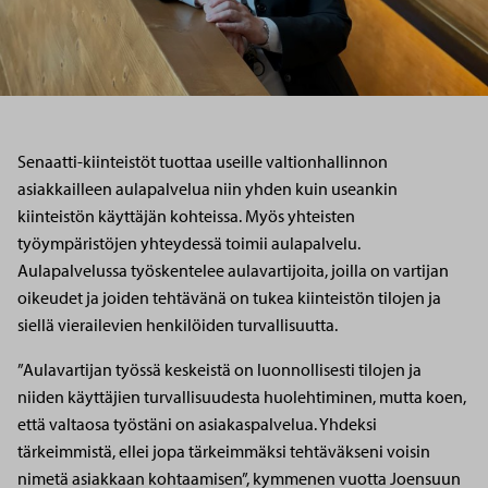
Senaatti-kiinteistöt tuottaa useille valtionhallinnon
asiakkailleen aulapalvelua niin yhden kuin useankin
kiinteistön käyttäjän kohteissa. Myös yhteisten
työympäristöjen yhteydessä toimii aulapalvelu.
Aulapalvelussa työskentelee aulavartijoita, joilla on vartijan
oikeudet ja joiden tehtävänä on tukea kiinteistön tilojen ja
siellä vierailevien henkilöiden turvallisuutta.
”Aulavartijan työssä keskeistä on luonnollisesti tilojen ja
niiden käyttäjien turvallisuudesta huolehtiminen, mutta koen,
että valtaosa työstäni on asiakaspalvelua. Yhdeksi
tärkeimmistä, ellei jopa tärkeimmäksi tehtäväkseni voisin
nimetä asiakkaan kohtaamisen”, kymmenen vuotta Joensuun