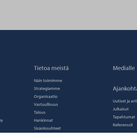
t
Tietoa meistä
Medialle
Näin toimimme
Ajankoht
Strategiamme
Organisaatio
Uutiset ja art
Vastuullisuus
Julkaisut
Talous
Tapahtumat
Oy
Hankinnat
Referenssit
Sisäolosuhteet
Vuokraustoiminta