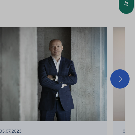
Seuraa
03.07.2023
03.07