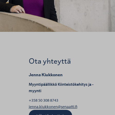
Ota yhteyttä
Jenna Kiukkonen
Myyntipäällikkö
Kiinteistökehitys ja -
myynti
+358 50 308 8743
henkilölle Jenna Kiu
jenna.kiukkonen@senaatti.fi