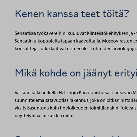
Kenen kanssa teet töitä?
Senaatissa työkavereihini kuuluvat Kiinteistökehityksen ja -
Senaatin ulkopuolelta tapaan kaavoittajia, Museoviraston edu
konsultteja, jotka laativat esimerkiksi kohteiden arviokirjoja.
Mikä kohde on jäänyt erity
Vastaan tällä hetkellä Helsingin Kaivopuistossa sijaitsevan 
suunnittelema satavuotias rakennus, joka on pitkän historia
yksityisasuntona kuin hovioikeuden toimitilanakin. Tulevaisu
näyttelytilaa tai kaikkia niitä.