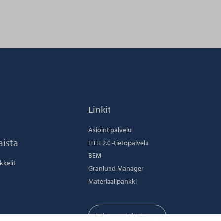
Linkit
Asiointipalvelu
aista
HTH 2.0 -tietopalvelu
BEM
ikkelit
Granlund Manager
Materiaalipankki
Tilaa uutiskirje