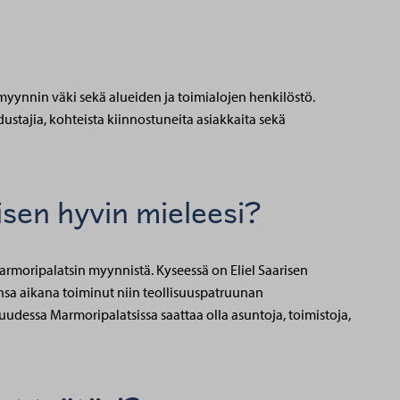
myynnin väki sekä alueiden ja toimialojen henkilöstö.
stajia, kohteista kiinnostuneita asiakkaita sekä
isen hyvin mieleesi?
Marmoripalatsin myynnistä. Kyseessä on Eliel Saarisen
nsa aikana toiminut niin teollisuuspatruunan
udessa Marmoripalatsissa saattaa olla asuntoja, toimistoja,