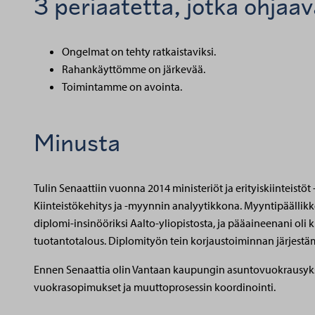
3 periaatetta, jotka ohjaav
Ongelmat on tehty ratkaistaviksi.
Rahankäyttömme on järkevää.
Toimintamme on avointa.
Minusta
Tulin Senaattiin vuonna 2014 ministeriöt ja erityiskiinteistöt
Kiinteistökehitys ja -myynnin analyytikkona. Myyntipäällik
diplomi-insinööriksi Aalto-yliopistosta, ja pääaineenani oli 
tuotantotalous. Diplomityön tein korjaustoiminnan järjestäm
Ennen Senaattia olin Vantaan kaupungin asuntovuokrausyksikö
vuokrasopimukset ja muuttoprosessin koordinointi.