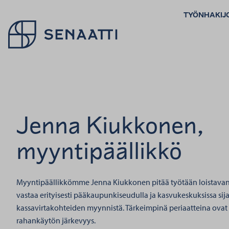
TYÖNHAKIJ
Palaa takaisin etusivulle
Jenna Kiukkonen,
myyntipäällikkö
Myyntipäällikkömme Jenna Kiukkonen pitää työtään loistava
vastaa erityisesti pääkaupunkiseudulla ja kasvukeskuksissa sija
kassavirtakohteiden myynnistä. Tärkeimpinä periaatteina ova
rahankäytön järkevyys.