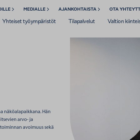
OILLE
MEDIALLE
AJANKOHTAISTA
OTA YHTEYT
Yhteiset työympäristöt
Tilapalvelut
Valtion kiintei
na näköalapaikkana. Hän
itsevien arvo- ja
t toiminnan avoimuus sekä