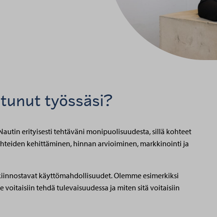
stunut työssäsi?
autin erityisesti tehtäväni monipuolisuudesta, sillä kohteet
kohteiden kehittäminen, hinnan arvioiminen, markkinointi ja
sa kiinnostavat käyttömahdollisuudet. Olemme esimerkiksi
e voitaisiin tehdä tulevaisuudessa ja miten sitä voitaisiin