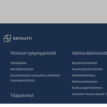
Palaa taikaisin etusivulle
Yhteiset työympäristöt
Valtion kiinteistö
Toimipaikat
Myytävät kohteet
Monitilatoimisto
Vuokrattavat kohteet
Kysymyksiä ja vastauksia yhteisistä
Kiinteistökehitys
työympäristöistä
Rakennuttaminen
Kulttuuriperintömme
Senaatin Asema-alueet 
Tilapalvelut
Coworking-tilat