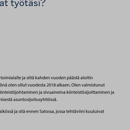
at työtäsi?
 -toimialalle ja siitä kahden vuoden päästä aloitin
könä olen ollut vuodesta 2018 alkaen. Olen valmistunut
kiinteistöjohtaminen ja sivuaineina kiinteistösijoittaminen ja
isestä asuntosijoitusyhtiössä.
ssä ja sitä ennen Satossa, jossa tehtäviini kuuluivat