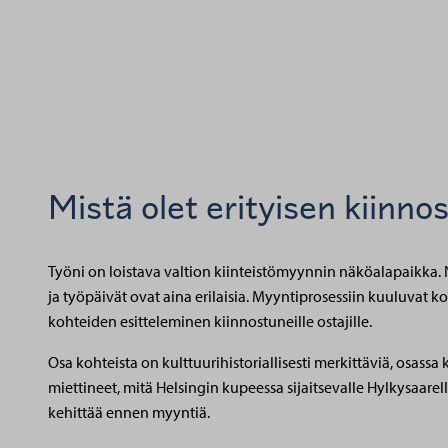
Mistä olet erityisen kiinno
Työni on loistava valtion kiinteistömyynnin näköalapaikka. N
ja työpäivät ovat aina erilaisia. Myyntiprosessiin kuuluvat 
kohteiden esitteleminen kiinnostuneille ostajille.
Osa kohteista on kulttuurihistoriallisesti merkittäviä, osas
miettineet, mitä Helsingin kupeessa sijaitsevalle Hylkysaarell
kehittää ennen myyntiä.