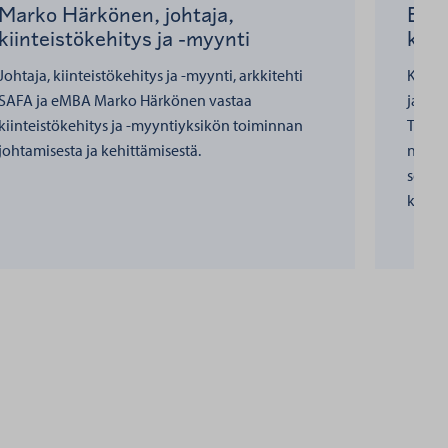
Marko Härkönen, johtaja,
Emm
kiinteistökehitys ja -myynti
kiin
Johtaja, kiinteistökehitys ja -myynti, arkkitehti
Kehit
SAFA ja eMBA Marko Härkönen vastaa
ja mo
kiinteistökehitys ja -myyntiyksikön toiminnan
Tuon y
johtamisesta ja kehittämisestä.
näkök
sekä a
kestäv