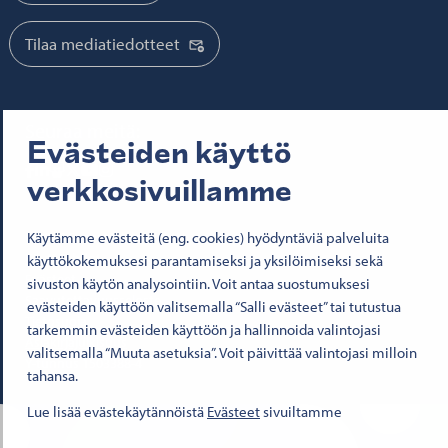
Tilaa mediatiedotteet
Seuraa meitä:
Evästeiden käyttö
Senatfastigheter på Facebook
Senatfastigheter på LinkedIn
Senatfastigheter på SlideShare
Senaten i X
Senatfastigheter på YouTube
Senatfastigheter på Instagram
verkkosivuillamme
Käytämme evästeitä (eng. cookies) hyödyntäviä palveluita
© 2026 Senaatti-kiinteistöt
Käyttöehdot
käyttökokemuksesi parantamiseksi ja yksilöimiseksi sekä
Evästeet
sivuston käytön analysointiin. Voit antaa suostumuksesi
Saavutettavuusseloste
evästeiden käyttöön valitsemalla “Salli evästeet” tai tutustua
Tietosuoja
tarkemmin evästeiden käyttöön ja hallinnoida valintojasi
Asiakirjajulkisuus
valitsemalla “Muuta asetuksia”. Voit päivittää valintojasi milloin
Y-tunnus 1503388-4
tahansa.
Lue lisää evästekäytännöistä
Evästeet
sivuiltamme