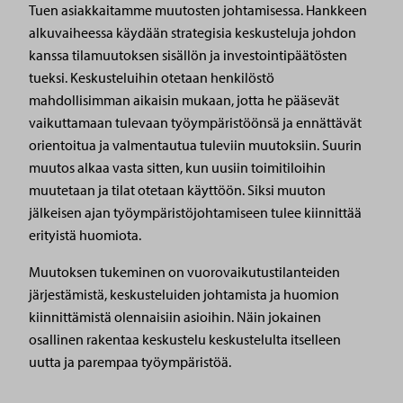
Tuen asiakkaitamme muutosten johtamisessa. Hankkeen
alkuvaiheessa käydään strategisia keskusteluja johdon
kanssa tilamuutoksen sisällön ja investointipäätösten
tueksi. Keskusteluihin otetaan henkilöstö
mahdollisimman aikaisin mukaan, jotta he pääsevät
vaikuttamaan tulevaan työympäristöönsä ja ennättävät
orientoitua ja valmentautua tuleviin muutoksiin. Suurin
muutos alkaa vasta sitten, kun uusiin toimitiloihin
muutetaan ja tilat otetaan käyttöön. Siksi muuton
jälkeisen ajan työympäristöjohtamiseen tulee kiinnittää
erityistä huomiota.
Muutoksen tukeminen on vuorovaikutustilanteiden
järjestämistä, keskusteluiden johtamista ja huomion
kiinnittämistä olennaisiin asioihin. Näin jokainen
osallinen rakentaa keskustelu keskustelulta itselleen
uutta ja parempaa työympäristöä.