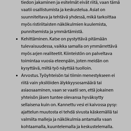
tiedon jakaminen ja esitelmät eivät riitä, vaan tämä
vaatii osallistumista ja keskustelua. Asiat on
suunniteltava ja tehtävä yhdessä, mikä tarkoittaa
myös ristiriitaisten näkökulmien kuulemista,
punnitsemista ja ymmärtämistä.
Kehittäminen. Katse on pystyttävä pitämään
tulevaisuudessa, vaikka samalla on ymmärrettävä
myös arjen realiteetit. Kiinteistön on palveltava
toimintaa vuosia eteenpäin, joten meidän on
kysyttävä, miltä työ näyttää tuolloin.
Arvostus. Työyhteisön tai tiimin menestykseen ei
riitä vain yksilöiden älykkyysosamäärä tai
asiaosaaminen, vaan se vaatii sen, että jokainen
yhteisön jäsen tuntee olevansa hyväksytty
sellaisena kuin on. Kannettu vesi ei kaivossa pysy:
ajattelun muutosta ei tehdä sivusta käskemällä tai
valmiita malleja ja näkökulmia antamalla vaan
kohtaamalla, kuuntelemalla ja keskustelemalla.