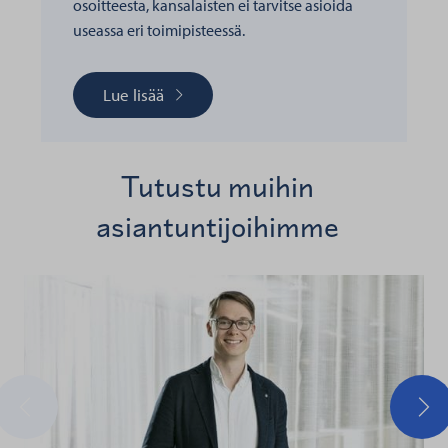
osoitteesta, kansalaisten ei tarvitse asioida
useassa eri toimipisteessä.
Lue lisää
Tutustu muihin
asiantuntijoihimme
Edellinen
Seu