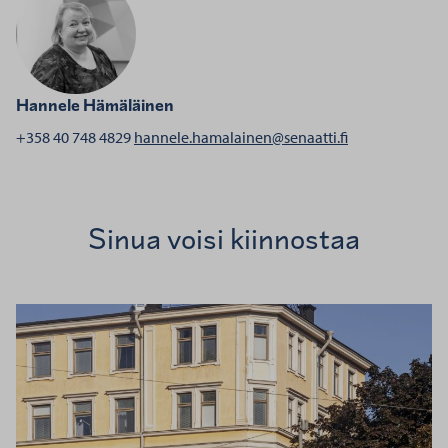
Hannele Hämäläinen
henkilölle Ha
+358 40 748 4829
hannele.hamalainen@senaatti.fi
Sinua voisi kiinnostaa
Senaatti 20150821 Ratakatu 3, Helsinki