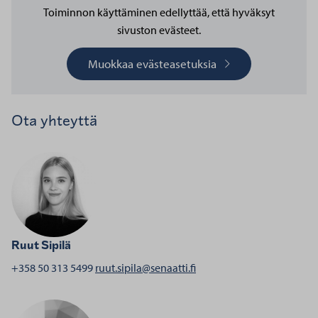
Toiminnon käyttäminen edellyttää, että hyväksyt
sivuston evästeet.
Muokkaa evästeasetuksia
Ota yhteyttä
Ruut Sipilä
henkilölle Ruut Sipilä
+358 50 313 5499
ruut.sipila@senaatti.fi