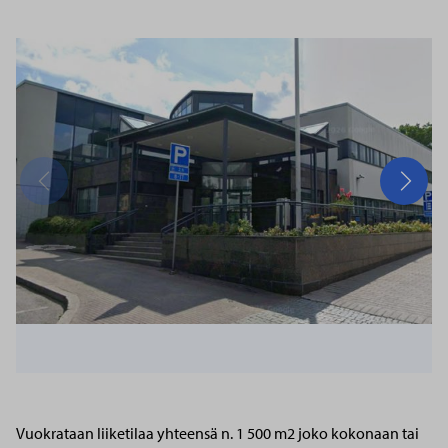
kuvagalleria
Edellinen
Seura
Vuokrataan liiketilaa yhteensä n. 1 500 m2 joko kokonaan tai