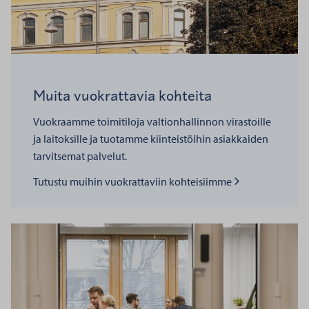
Muita vuokrattavia kohteita
Vuokraamme toimitiloja valtionhallinnon virastoille
ja laitoksille ja tuotamme kiinteistöihin asiakkaiden
tarvitsemat palvelut.
Lue lisää kohteesta
Tutustu muihin vuokrattaviin kohteisiimme