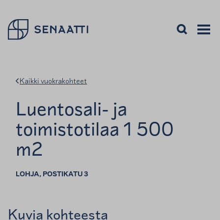
Palaa takaisin etusivulle
Avaa haku
Avaa va
Valikon
Kaikki vuokrakohteet
Luentosali- ja
toimistotilaa 1 500
m2
LOHJA, POSTIKATU 3
Kuvia kohteesta