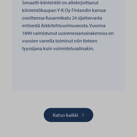
Senaatti-kiinteistöt on allekirjoittanut
kiinteistökaupan Y-K Oy Finlandin kanssa
osoitteessa Kasarmikatu 24 sijaitsevasta
entisestä Arkkitehtuurimuseosta. Vuonna
1899 valmistunut uusrenessanssirakennus on
vuosien varrella toiminut niin tieteen
tyyssijana kuin voimistelusalinakin.
Katso kaikki