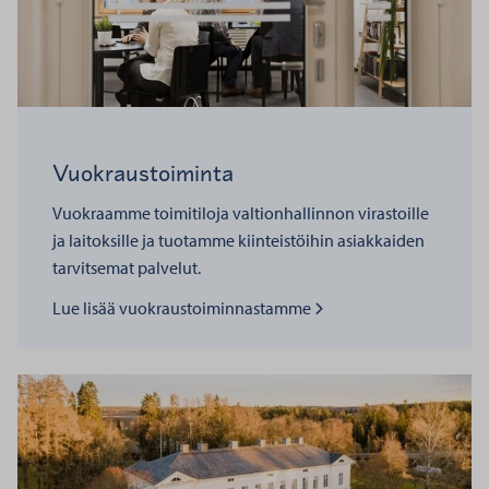
Vuokraustoiminta
Vuokraamme toimitiloja valtionhallinnon virastoille
ja laitoksille ja tuotamme kiinteistöihin asiakkaiden
tarvitsemat palvelut.
Lue lisää kohteesta
Lue lisää vuokraustoiminnastamme