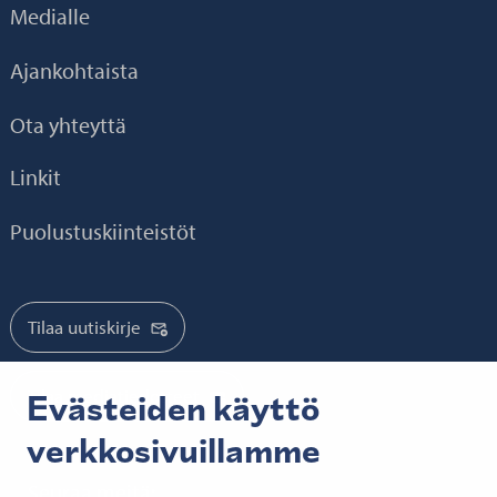
Medialle
Ajankohtaista
Ota yhteyttä
Linkit
Puolustuskiinteistöt
Tilaa uutiskirje
Tilaa mediatiedotteet
Evästeiden käyttö
verkkosivuillamme
Seuraa meitä: