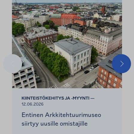
Edellinen
Seura
KIINTEISTÖKEHITYS JA -MYYNTI —
12.06.2026
Entinen Arkkitehtuurimuseo
siirtyy uusille omistajille