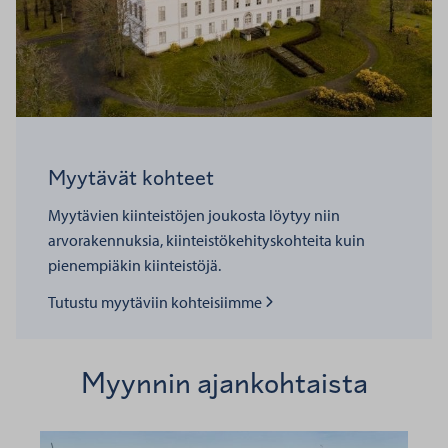
Myytävät kohteet
Myytävien kiinteistöjen joukosta löytyy niin
arvorakennuksia, kiinteistökehityskohteita kuin
pienempiäkin kiinteistöjä.
Lue lisää kohteesta
Tutustu myytäviin kohteisiimme
Myynnin ajankohtaista