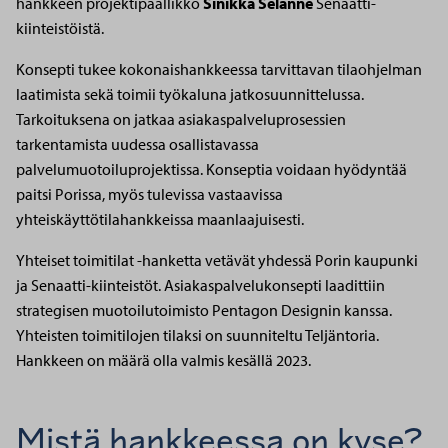
hankkeen projektipäällikkö
Sinikka Selänne
Senaatti-
kiinteistöistä.
Konsepti tukee kokonaishankkeessa tarvittavan tilaohjelman
laatimista sekä toimii työkaluna jatkosuunnittelussa.
Tarkoituksena on jatkaa asiakaspalveluprosessien
tarkentamista uudessa osallistavassa
palvelumuotoiluprojektissa. Konseptia voidaan hyödyntää
paitsi Porissa, myös tulevissa vastaavissa
yhteiskäyttötilahankkeissa maanlaajuisesti.
Yhteiset toimitilat -hanketta vetävät yhdessä Porin kaupunki
ja Senaatti-kiinteistöt. Asiakaspalvelukonsepti laadittiin
strategisen muotoilutoimisto Pentagon Designin kanssa.
Yhteisten toimitilojen tilaksi on suunniteltu Teljäntoria.
Hankkeen on määrä olla valmis kesällä 2023.
Mistä hankkeessa on kyse?