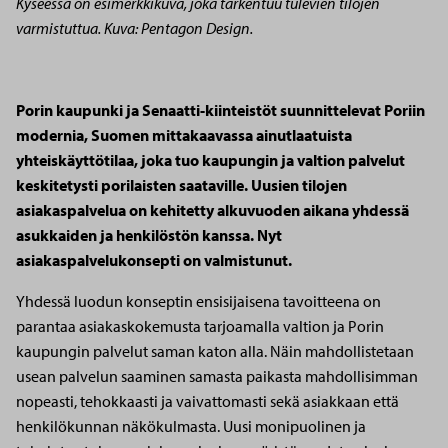
Kyseessä on esimerkkikuva, joka tarkentuu tulevien tilojen
varmistuttua. Kuva: Pentagon Design.
Porin kaupunki ja Senaatti-kiinteistöt suunnittelevat Poriin
modernia, Suomen mittakaavassa ainutlaatuista
yhteiskäyttötilaa, joka tuo kaupungin ja valtion palvelut
keskitetysti porilaisten saataville. Uusien tilojen
asiakaspalvelua on kehitetty alkuvuoden aikana yhdessä
asukkaiden ja henkilöstön kanssa. Nyt
asiakaspalvelukonsepti on valmistunut.
Yhdessä luodun konseptin ensisijaisena tavoitteena on
parantaa asiakaskokemusta tarjoamalla valtion ja Porin
kaupungin palvelut saman katon alla. Näin mahdollistetaan
usean palvelun saaminen samasta paikasta mahdollisimman
nopeasti, tehokkaasti ja vaivattomasti sekä asiakkaan että
henkilökunnan näkökulmasta. Uusi monipuolinen ja