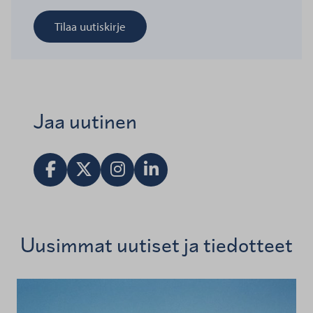
Tilaa uutiskirje
Jaa uutinen
Jaa Facebookissa
Jaa X:ssä
Vieraile Instagram tilillä
Jaa LinkedInissä
Uusimmat uutiset ja tiedotteet