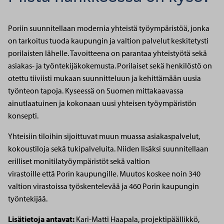
Poriin suunnitellaan modernia yhteistä työympäristöä, jonka
on tarkoitus tuoda kaupungin ja valtion palvelut keskitetysti
porilaisten lähelle. Tavoitteena on parantaa yhteistyötä sekä
asiakas- ja työntekijäkokemusta. Porilaiset sekä henkilöstö on
otettu tiiviisti mukaan suunnitteluun ja kehittämään uusia
työnteon tapoja. Kyseessä on Suomen mittakaavassa
ainutlaatuinen ja kokonaan uusi yhteisen työympäristön
konsepti.
Yhteisiin tiloihin sijoittuvat muun muassa asiakaspalvelut,
kokoustiloja sekä tukipalveluita. Niiden lisäksi suunnitellaan
erilliset monitilatyöympäristöt sekä valtion
virastoille että Porin kaupungille. Muutos koskee noin 340
valtion virastoissa työskentelevää ja 460 Porin kaupungin
työntekijää.
Lisätietoja antavat:
Kari-Matti Haapala, projektipäällikkö,