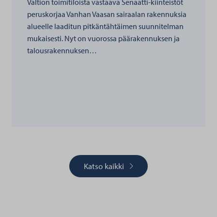
Valtion toimitiloista vastaava Senaatti-kiinteistöt
peruskorjaa Vanhan Vaasan sairaalan rakennuksia
alueelle laaditun pitkäntähtäimen suunnitelman
mukaisesti. Nyt on vuorossa päärakennuksen ja
talousrakennuksen…
Katso kaikki