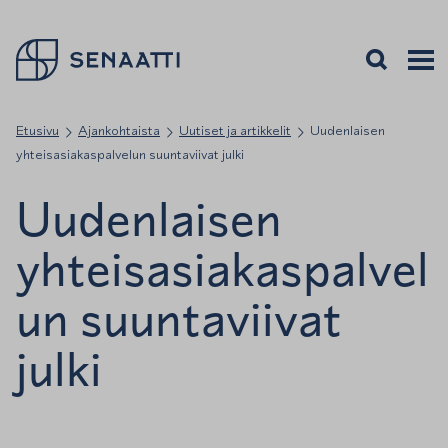
Palaa takaisin etusivulle
Avaa haku
Avaa v
Valiko
Etusivu
Ajankohtaista
Uutiset ja artikkelit
Uudenlaisen
yhteisasiakaspalvelun suuntaviivat julki
Uudenlaisen
yhteisasiakaspalvel
un suuntaviivat
julki