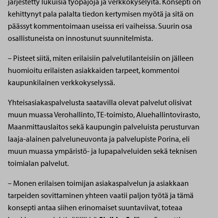
järjestetty lukuisia työpajoja ja verkkokyselyitä. Konsepti on
kehittynyt pala palalta tiedon kertymisen myötä ja sitä on
päässyt kommentoimaan useissa eri vaiheissa. Suurin osa
osallistuneista on innostunut suunnitelmista.
– Pisteet siitä, miten erilaisiin palvelutilanteisiin on jälleen
huomioitu erilaisten asiakkaiden tarpeet, kommentoi
kaupunkilainen verkkokyselyssä.
Yhteisasiakaspalvelusta saatavilla olevat palvelut olisivat
muun muassa Verohallinto, TE-toimisto, Aluehallintovirasto,
Maanmittauslaitos sekä kaupungin palveluista perusturvan
laaja-alainen palveluneuvonta ja palvelupiste Porina, eli
muun muassa ympäristö- ja lupapalveluiden sekä teknisen
toimialan palvelut.
– Monen erilaisen toimijan asiakaspalvelun ja asiakkaan
tarpeiden sovittaminen yhteen vaatii paljon työtä ja tämä
konsepti antaa siihen erinomaiset suuntaviivat, toteaa