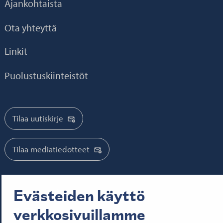
Ajankohtaista
Ota yhteyttä
Linkit
Puolustuskiinteistöt
Tilaa uutiskirje
Tilaa mediatiedotteet
Evästeiden käyttö
Seuraa meitä:
verkkosivuillamme
Senatfastigheter på Facebook
Senatfastigheter på LinkedIn
Senatfastigheter på SlideShare
Senaten i X
Senatfastigheter på YouTube
Senatfastigheter på Instagram