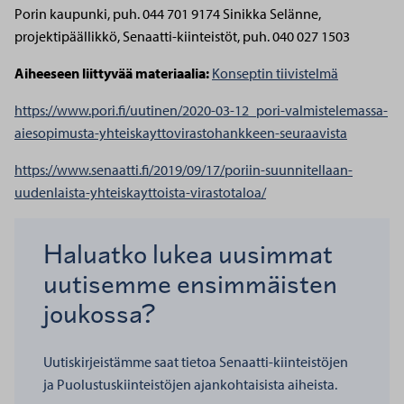
Porin kaupunki, puh. 044 701 9174
Sinikka Selänne,
projektipäällikkö, Senaatti-kiinteistöt, puh. 040 027 1503
Aiheeseen liittyvää materiaalia:
Konseptin tiivistelmä
https://www.pori.fi/uutinen/2020-03-12_pori-valmistelemassa-
aiesopimusta-yhteiskayttovirastohankkeen-seuraavista
https://www.senaatti.fi/2019/09/17/poriin-suunnitellaan-
uudenlaista-yhteiskayttoista-virastotaloa/
Haluatko lukea uusimmat
uutisemme ensimmäisten
joukossa?
Uutiskirjeistämme saat tietoa Senaatti-kiinteistöjen
ja Puolustuskiinteistöjen ajankohtaisista aiheista.