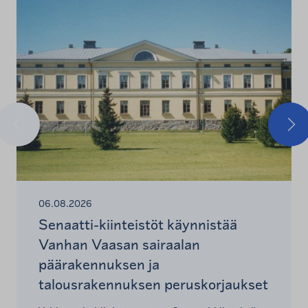
Edellinen
Seu
06.08.2026
Senaatti-kiinteistöt käynnistää
Vanhan Vaasan sairaalan
päärakennuksen ja
talousrakennuksen peruskorjaukset