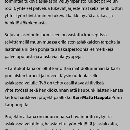
toimintaa tukeva asiakaspalveluympäristö, uudet palvelun
roolit, yhteiset palvelua tukevat järjestelmät sekä henkilöstön
yhteistyön tiivistäminen tukevat kaikki hyvää asiakas- ja
henkilöstökokemusta.
Sujuvan asioinnin luomiseen on vastattu konseptissa
selvittämällä muun muassa erilaisten asiakkaiden tarpeita ja
laatimalla niiden pohjalta asiakaspersoonia, esimerkkejä
palvelupoluista ja alustavia tilatyyppejä.
– Lähtökohtana on ollut kartoittaa mahdollisimman tarkasti
porilaisten tarpeet ja toiveet täysin uudenlaiselle
asiakaspalvelulle. Työ on tehty osallistavasti tiiviissä
yhteistyössä sekä henkilökunnan että kaupunkilaisten kanssa,
kertoo hankkeen projektipäällikkö
Kari-Matti Haapala
Porin
kaupungilta.
Projektin aikana on muun muassa havainnoitu nykyisiä
asiakaspalvelutiloja, haastateltu työntekijöitä ja asiakkaita,