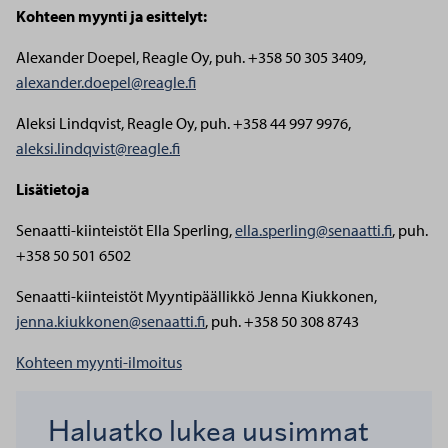
Kohteen myynti ja esittelyt:
Alexander Doepel, Reagle Oy, puh. +358 50 305 3409,
alexander.doepel@reagle.fi
Aleksi Lindqvist, Reagle Oy, puh. +358 44 997 9976,
aleksi.lindqvist@reagle.fi
Lisätietoja
Senaatti-kiinteistöt
Ella Sperling,
ella.sperling@senaatti.fi
, puh.
+358 50 501 6502
Senaatti-kiinteistöt
Myyntipäällikkö Jenna Kiukkonen,
jenna.kiukkonen@senaatti.fi
, puh. +358 50 308 8743
Kohteen myynti-ilmoitus
Haluatko lukea uusimmat