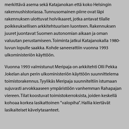
merkittävä asema sekä Katajanokan että koko Helsingin
rakennushistoriassa. Tunnusomainen piirre ovat läpi
rakennuksen ulottuvat holvikaaret, jotka antavat tilalle
poikkeuksellisen arkkitehtuurisen luonteen. Rakennuksen
juuret juontavat Suomen autonomian aikaan ja oman
valuutan perustamiseen. Toiminta jatkui Katajanokalla 1980-
luvun lopulle saakka. Kohde saneerattiin vuonna 1993
ulkoministeriön käyttöön.
Vuonna 1993 valmistunut Meripaja on arkkitehti Olli Pekka
Jokelan alun perin ulkoministeriön käyttöön suunnittelema
toimistorakennus. Tyylikäs Meripaja suunniteltiin istumaan
sujuvasti arvokkaaseen ympäristöön vanhemman Rahapajan
viereen. Tilat koostuvat toimistokerroksista, joiden keskellä
kohoaa korkea lasikattoinen ”valopiha”. Hallia kiertävät
lasikaiteiset kävelytasanteet.