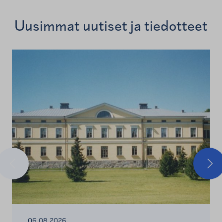
Uusimmat uutiset ja tiedotteet
Edellinen
Seu
06.08.2026