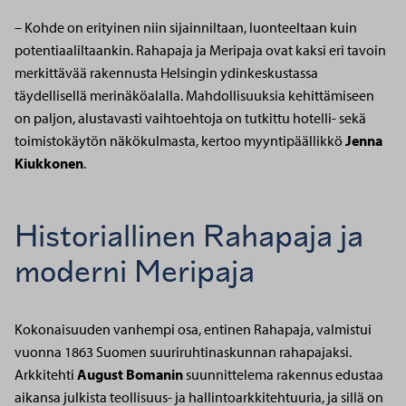
– Kohde on erityinen niin sijainniltaan, luonteeltaan kuin
potentiaaliltaankin. Rahapaja ja Meripaja ovat kaksi eri tavoin
merkittävää rakennusta Helsingin ydinkeskustassa
täydellisellä merinäköalalla. Mahdollisuuksia kehittämiseen
on paljon, alustavasti vaihtoehtoja on tutkittu hotelli- sekä
toimistokäytön näkökulmasta, kertoo myyntipäällikkö
Jenna
Kiukkonen
.
Historiallinen Rahapaja ja
moderni Meripaja
Kokonaisuuden vanhempi osa, entinen Rahapaja, valmistui
vuonna 1863 Suomen suuriruhtinaskunnan rahapajaksi.
Arkkitehti
August Bomanin
suunnittelema rakennus edustaa
aikansa julkista teollisuus- ja hallintoarkkitehtuuria, ja sillä on