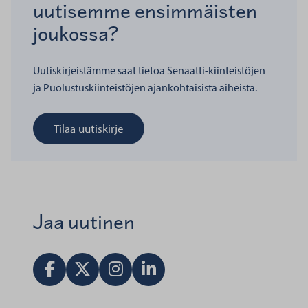
uutisemme ensimmäisten
joukossa?
Uutiskirjeistämme saat tietoa Senaatti-kiinteistöjen
ja Puolustuskiinteistöjen ajankohtaisista aiheista.
Tilaa uutiskirje
Jaa uutinen
Jaa Facebookissa
Jaa X:ssä
Vieraile Instagram tilillä
Jaa LinkedInissä