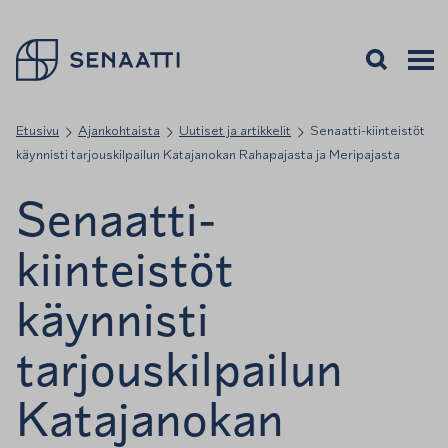
Palaa takaisin etusivulle
Avaa haku
Avaa v
Valiko
Etusivu
Ajankohtaista
Uutiset ja artikkelit
Senaatti-kiinteistöt
käynnisti tarjouskilpailun Katajanokan Rahapajasta ja Meripajasta
Senaatti-
kiinteistöt
käynnisti
tarjouskilpailun
Katajanokan