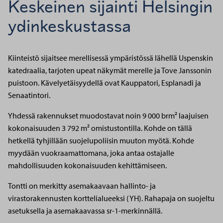
Keskeinen sijainti Helsingin
ydinkeskustassa
Kiinteistö sijaitsee merellisessä ympäristössä lähellä Uspenskin
katedraalia, tarjoten upeat näkymät merelle ja Tove Janssonin
puistoon. Kävelyetäisyydellä ovat Kauppatori, Esplanadi ja
Senaatintori.
Yhdessä rakennukset muodostavat noin 9 000 brm² laajuisen
kokonaisuuden 3 792 m² omistustontilla. Kohde on tällä
hetkellä tyhjillään suojelupoliisin muuton myötä. Kohde
myydään vuokraamattomana, joka antaa ostajalle
mahdollisuuden kokonaisuuden kehittämiseen.
Tontti on merkitty asemakaavaan hallinto- ja
virastorakennusten korttelialueeksi (YH). Rahapaja on suojeltu
asetuksella ja asemakaavassa sr-1-merkinnällä.