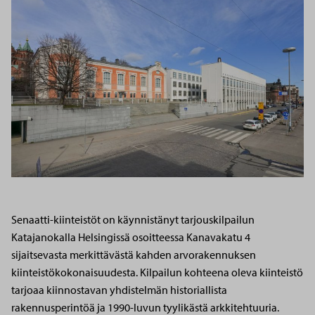
Senaatti-kiinteistöt on käynnistänyt tarjouskilpailun
Katajanokalla Helsingissä osoitteessa Kanavakatu 4
sijaitsevasta merkittävästä kahden arvorakennuksen
kiinteistökokonaisuudesta. Kilpailun kohteena oleva kiinteistö
tarjoaa kiinnostavan yhdistelmän historiallista
rakennusperintöä ja 1990-luvun tyylikästä arkkitehtuuria.