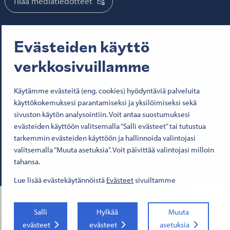
Tilaa mediatiedotteet
Evästeiden käyttö
Seuraa meitä:
verkkosivuillamme
Senaatti Facebookissa
Senaatti LinkedInissä
Senaatti SlideSharessa
Senaatti X:ssä
Senaatti YouTubessa
Senaatti Instagramissa
Käytämme evästeitä (eng. cookies) hyödyntäviä palveluita
© 2026 Senaatti-kiinteistöt
käyttökokemuksesi parantamiseksi ja yksilöimiseksi sekä
Käyttöehdot
sivuston käytön analysointiin. Voit antaa suostumuksesi
Evästeet
evästeiden käyttöön valitsemalla “Salli evästeet” tai tutustua
Saavutettavuusseloste
tarkemmin evästeiden käyttöön ja hallinnoida valintojasi
Tietosuoja
valitsemalla “Muuta asetuksia”. Voit päivittää valintojasi milloin
Asiakirjajulkisuus
tahansa.
Y-tunnus 1503388-4
Lue lisää evästekäytännöistä
Evästeet
sivuiltamme
Salli
Hylkää
Muuta
evästeet
evästeet
asetuksia