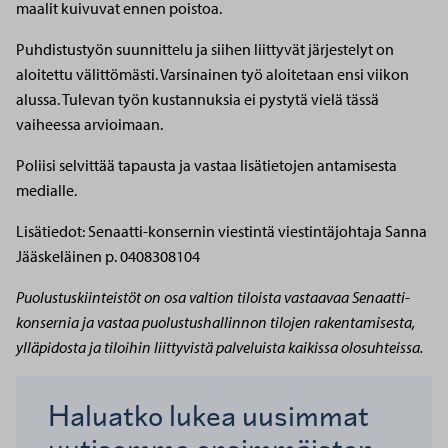
maalit kuivuvat ennen poistoa.
Puhdistustyön suunnittelu ja siihen liittyvät järjestelyt on
aloitettu välittömästi. Varsinainen työ aloitetaan ensi viikon
alussa. Tulevan työn kustannuksia ei pystytä vielä tässä
vaiheessa arvioimaan.
Poliisi selvittää tapausta ja vastaa lisätietojen antamisesta
medialle.
Lisätiedot:
Senaatti-konsernin viestintä
viestintäjohtaja Sanna
Jääskeläinen
p. 0408308104
Puolustuskiinteistöt on osa valtion tiloista vastaavaa Senaatti-
konsernia ja vastaa puolustushallinnon tilojen rakentamisesta,
ylläpidosta ja tiloihin liittyvistä palveluista kaikissa olosuhteissa.
Haluatko lukea uusimmat