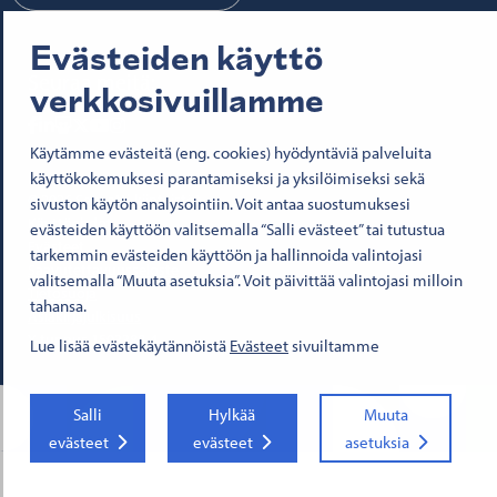
Evästeiden käyttö
Seuraa meitä:
verkkosivuillamme
Senatfastigheter på Facebook
Senatfastigheter på LinkedIn
Senatfastigheter på SlideShare
Senaten i X
Senatfastigheter på YouTube
Senatfastigheter på Instagram
Käytämme evästeitä (eng. cookies) hyödyntäviä palveluita
käyttökokemuksesi parantamiseksi ja yksilöimiseksi sekä
© 2026 Senaatti-kiinteistöt
sivuston käytön analysointiin. Voit antaa suostumuksesi
Käyttöehdot
evästeiden käyttöön valitsemalla “Salli evästeet” tai tutustua
Evästeet
tarkemmin evästeiden käyttöön ja hallinnoida valintojasi
Saavutettavuusseloste
valitsemalla “Muuta asetuksia”. Voit päivittää valintojasi milloin
Tietosuoja
tahansa.
Asiakirjajulkisuus
Y-tunnus 1503388-4
Lue lisää evästekäytännöistä
Evästeet
sivuiltamme
Salli
Hylkää
Muuta
evästeet
evästeet
asetuksia