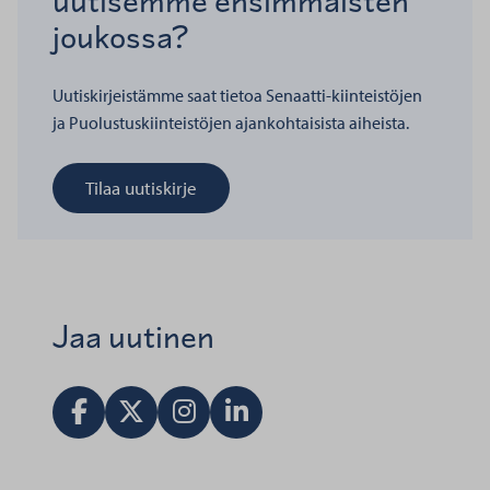
uutisemme ensimmäisten
joukossa?
Uutiskirjeistämme saat tietoa Senaatti-kiinteistöjen
ja Puolustuskiinteistöjen ajankohtaisista aiheista.
Tilaa uutiskirje
Jaa uutinen
Jaa Facebookissa
Jaa X:ssä
Vieraile Instagram tilillä
Jaa LinkedInissä