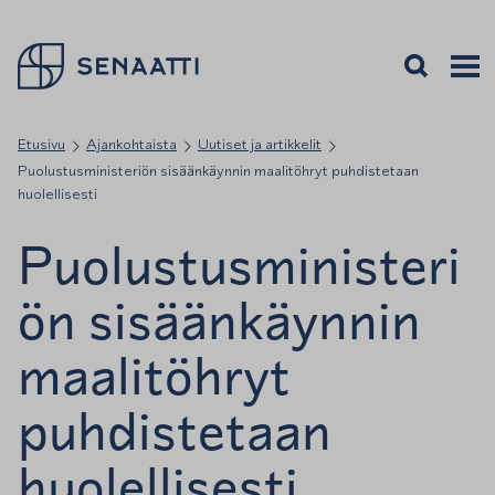
Palaa takaisin etusivulle
Avaa haku
Avaa v
Valiko
Etusivu
Ajankohtaista
Uutiset ja artikkelit
Puolustusministeriön sisäänkäynnin maalitöhryt puhdistetaan
huolellisesti
Puolustusministeri
ön sisäänkäynnin
maalitöhryt
puhdistetaan
huolellisesti