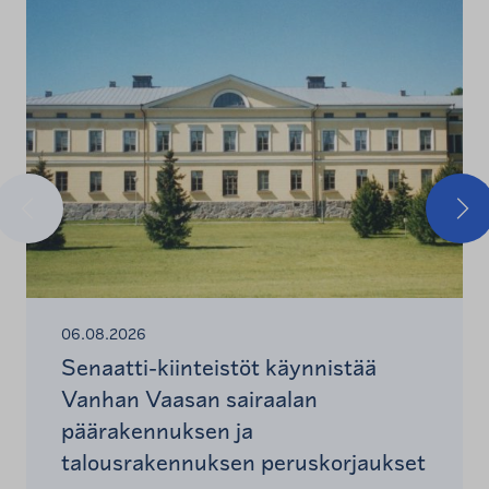
Edellinen
Seu
06.08.2026
Senaatti-kiinteistöt käynnistää
Vanhan Vaasan sairaalan
päärakennuksen ja
talousrakennuksen peruskorjaukset