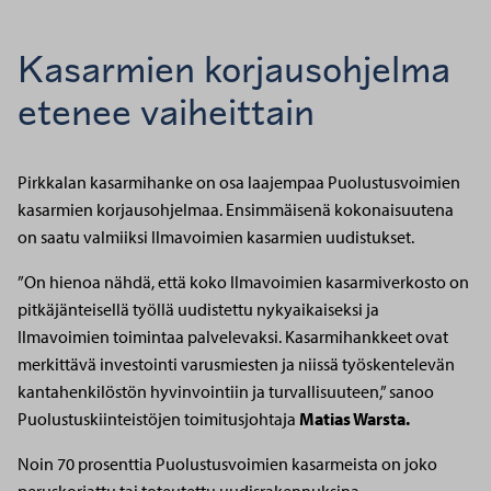
Kasarmien korjausohjelma
etenee vaiheittain
Pirkkalan kasarmihanke on osa laajempaa Puolustusvoimien
kasarmien korjausohjelmaa. Ensimmäisenä kokonaisuutena
on saatu valmiiksi Ilmavoimien kasarmien uudistukset.
”On hienoa nähdä, että koko Ilmavoimien kasarmiverkosto on
pitkäjänteisellä työllä uudistettu nykyaikaiseksi ja
Ilmavoimien toimintaa palvelevaksi. Kasarmihankkeet ovat
merkittävä investointi varusmiesten ja niissä työskentelevän
kantahenkilöstön hyvinvointiin ja turvallisuuteen,” sanoo
Puolustuskiinteistöjen toimitusjohtaja
Matias Warsta.
Noin 70 prosenttia Puolustusvoimien kasarmeista on joko