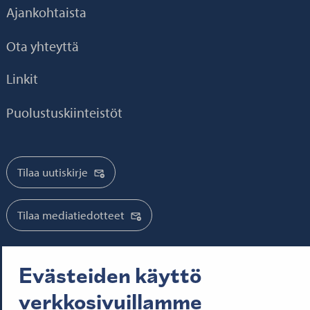
Ajankohtaista
Ota yhteyttä
Linkit
Puolustuskiinteistöt
Tilaa uutiskirje
Tilaa mediatiedotteet
Evästeiden käyttö
Seuraa meitä:
verkkosivuillamme
Senaatti Facebookissa
Senaatti LinkedInissä
Senaatti SlideSharessa
Senaatti X:ssä
Senaatti YouTubessa
Senaatti Instagramissa