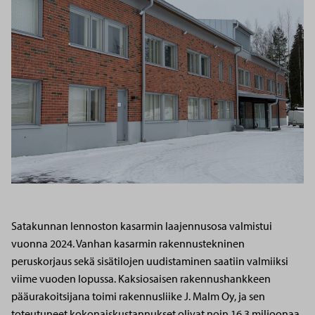
Satakunnan lennoston kasarmin laajennusosa valmistui
vuonna 2024. Vanhan kasarmin rakennustekninen
peruskorjaus sekä sisätilojen uudistaminen saatiin valmiiksi
viime vuoden lopussa. Kaksiosaisen rakennushankkeen
pääurakoitsijana toimi rakennusliike J. Malm Oy, ja sen
toteutuneet kokonaiskustannukset olivat noin 16,3 miljoonaa