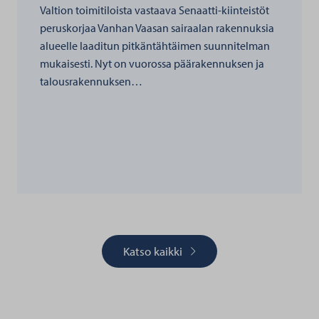
Valtion toimitiloista vastaava Senaatti-kiinteistöt
peruskorjaa Vanhan Vaasan sairaalan rakennuksia
alueelle laaditun pitkäntähtäimen suunnitelman
mukaisesti. Nyt on vuorossa päärakennuksen ja
talousrakennuksen…
Katso kaikki