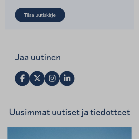
Tilaa uutiskirje
Jaa uutinen
Jaa Facebookissa
Jaa X:ssä
Vieraile Instagram tilillä
Jaa LinkedInissä
Uusimmat uutiset ja tiedotteet