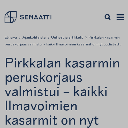
Palaa takaisin etusivulle
Avaa haku
Avaa v
Valiko
Etusivu
Ajankohtaista
Uutiset ja artikkelit
Pirkkalan kasarmin
peruskorjaus valmistui – kaikki Ilmavoimien kasarmit on nyt uudistettu
Pirkkalan kasarmin
peruskorjaus
valmistui – kaikki
Ilmavoimien
kasarmit on nyt