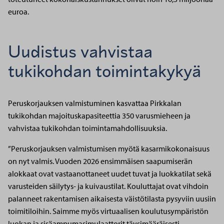
euroa.
Uudistus vahvistaa
tukikohdan toimintakykyä
Peruskorjauksen valmistuminen kasvattaa Pirkkalan
tukikohdan majoituskapasiteettia 350 varusmieheen ja
vahvistaa tukikohdan toimintamahdollisuuksia.
”Peruskorjauksen valmistumisen myötä kasarmikokonaisuus
on nyt valmis. Vuoden 2026 ensimmäisen saapumiserän
alokkaat ovat vastaanottaneet uudet tuvat ja luokkatilat sekä
varusteiden säilytys- ja kuivaustilat. Kouluttajat ovat vihdoin
palanneet rakentamisen aikaisesta väistötilasta pysyviin uusiin
toimitiloihin. Saimme myös virtuaalisen koulutusympäristön
luokan ja sisäampumasimulaattorit täysimääräisesti