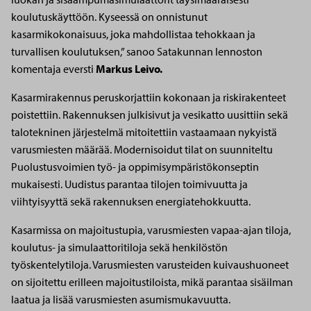
koulutuskäyttöön. Kyseessä on onnistunut
kasarmikokonaisuus, joka mahdollistaa tehokkaan ja
turvallisen koulutuksen,” sanoo Satakunnan lennoston
komentaja eversti
Markus Leivo.
Kasarmirakennus peruskorjattiin kokonaan ja riskirakenteet
poistettiin. Rakennuksen julkisivut ja vesikatto uusittiin sekä
talotekninen järjestelmä mitoitettiin vastaamaan nykyistä
varusmiesten määrää. Modernisoidut tilat on suunniteltu
Puolustusvoimien työ- ja oppimisympäristökonseptin
mukaisesti. Uudistus parantaa tilojen toimivuutta ja
viihtyisyyttä sekä rakennuksen energiatehokkuutta.
Kasarmissa on majoitustupia, varusmiesten vapaa-ajan tiloja,
koulutus- ja simulaattoritiloja sekä henkilöstön
työskentelytiloja. Varusmiesten varusteiden kuivaushuoneet
on sijoitettu erilleen majoitustiloista, mikä parantaa sisäilman
laatua ja lisää varusmiesten asumismukavuutta.