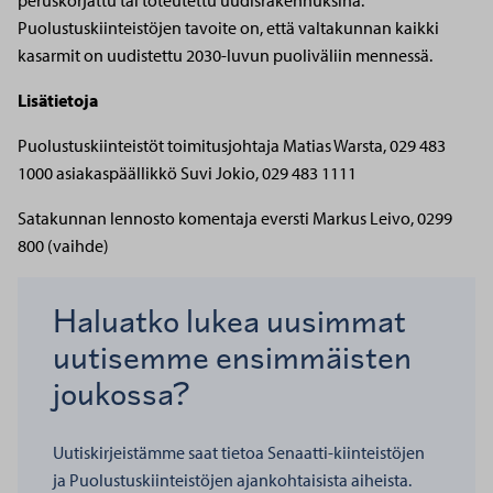
peruskorjattu tai toteutettu uudisrakennuksina.
Puolustuskiinteistöjen tavoite on, että valtakunnan kaikki
kasarmit on uudistettu 2030-luvun puoliväliin mennessä.
Lisätietoja
Puolustuskiinteistöt
toimitusjohtaja Matias Warsta, 029 483
1000
asiakaspäällikkö Suvi Jokio, 029 483 1111
Satakunnan lennosto
komentaja eversti Markus Leivo, 0299
800 (vaihde)
Haluatko lukea uusimmat
uutisemme ensimmäisten
joukossa?
Uutiskirjeistämme saat tietoa Senaatti-kiinteistöjen
ja Puolustuskiinteistöjen ajankohtaisista aiheista.