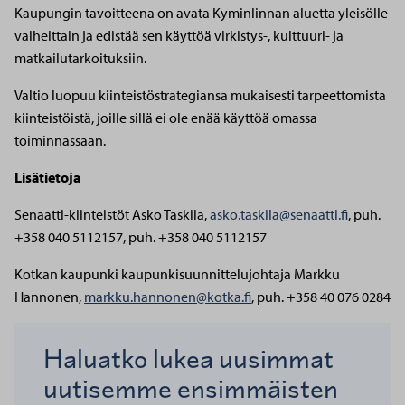
Kaupungin tavoitteena on avata Kyminlinnan aluetta yleisölle
vaiheittain ja edistää sen käyttöä virkistys-, kulttuuri- ja
matkailutarkoituksiin.
Valtio luopuu kiinteistöstrategiansa mukaisesti tarpeettomista
kiinteistöistä, joille sillä ei ole enää käyttöä omassa
toiminnassaan.
Lisätietoja
Senaatti-kiinteistöt
Asko Taskila,
asko.taskila@senaatti.fi
, puh.
+358 040 5112157, puh. +358 040 5112157
Kotkan kaupunki
kaupunkisuunnittelujohtaja Markku
Hannonen,
markku.hannonen@kotka.fi
, puh. +358 40 076 0284
Haluatko lukea uusimmat
uutisemme ensimmäisten