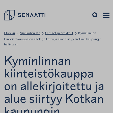
Palaa takaisin etusivulle
Avaa haku
Avaa v
Valiko
Etusivu
Ajankohtaista
Uutiset ja artikkelit
Kyminlinnan
kiinteistökauppa on allekirjoitettu ja alue siirtyy Kotkan kaupungin
hallintaan
Kyminlinnan
kiinteistökauppa
on allekirjoitettu ja
alue siirtyy Kotkan
kaupungin