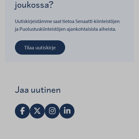
joukossa?
Uutiskirjeistämme saat tietoa Senaatti-kiinteistöjen
ja Puolustuskiinteistöjen ajankohtaisista aiheista.
Tilaa uutiskirje
Jaa uutinen
Jaa Facebookissa
Jaa X:ssä
Vieraile Instagram tilillä
Jaa LinkedInissä