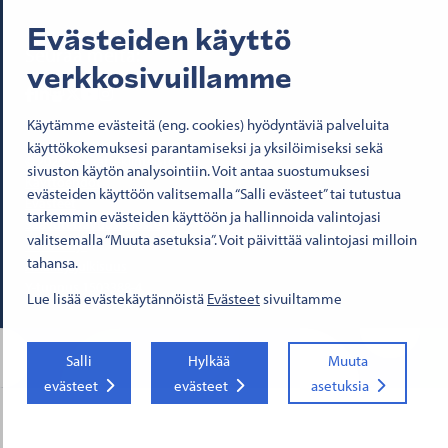
Evästeiden käyttö
Seuraa meitä:
verkkosivuillamme
Senaatti Facebookissa
Senaatti LinkedInissä
Senaatti SlideSharessa
Senaatti X:ssä
Senaatti YouTubessa
Senaatti Instagramissa
Käytämme evästeitä (eng. cookies) hyödyntäviä palveluita
käyttökokemuksesi parantamiseksi ja yksilöimiseksi sekä
© 2026 Senaatti-kiinteistöt
sivuston käytön analysointiin. Voit antaa suostumuksesi
Käyttöehdot
evästeiden käyttöön valitsemalla “Salli evästeet” tai tutustua
Evästeet
tarkemmin evästeiden käyttöön ja hallinnoida valintojasi
Saavutettavuusseloste
valitsemalla “Muuta asetuksia”. Voit päivittää valintojasi milloin
Tietosuoja
tahansa.
Asiakirjajulkisuus
Y-tunnus 1503388-4
Lue lisää evästekäytännöistä
Evästeet
sivuiltamme
Salli
Hylkää
Muuta
evästeet
evästeet
asetuksia