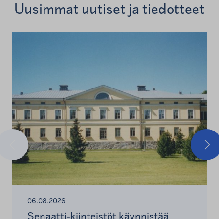
Uusimmat uutiset ja tiedotteet
Edellinen
Seu
06.08.2026
Senaatti-kiinteistöt käynnistää