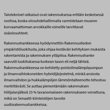
Talotekniset ratkaisut ovat rakennuksessa erittäin keskeisessä
roolissa, koska olosuhdehallinnalla varmistetaan museon
korvaamattoman arvokkaille esineille tarvittavat
sisäolosuhteet.
Rakennushankkeessa hyödynnettiin Rakennustiedon
ympäristöluokitusta, joka ohjaa kestävän kehityksen mukaista
rakentamista ja rakennuksen ylläpitoa. Rakennushanke
saavutti luokituksessa korkean tason eli neljä tähteä.
Rakennushankkeessa on kehitetty poistoilmalämpöpumpun
ja ilmanvaihtokoneiden hybridijärjestelmä, minkä ansiosta
ilmanvaihdon ja hukkalämpöjen lämmöntalteenotto tehostuu
merkittävästi. Se auttaa pienentämään rakennuksen
hiilijalanjälkeä 25 % tavanomaiseen rakennukseen verrattuna,
mikä on Senaatti-kiinteistöjen tavoite
uudisrakennushankkeissa.