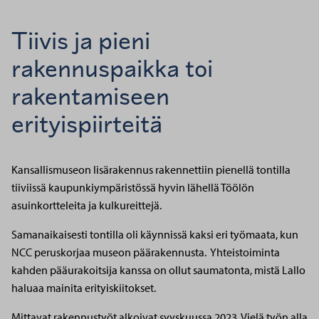
Tiivis ja pieni
rakennuspaikka toi
rakentamiseen
erityispiirteitä
Kansallismuseon lisärakennus rakennettiin pienellä tontilla
tiiviissä kaupunkiympäristössä hyvin lähellä Töölön
asuinkortteleita ja kulkureittejä.
Samanaikaisesti tontilla oli käynnissä kaksi eri työmaata, kun
NCC peruskorjaa museon päärakennusta. Yhteistoiminta
kahden pääurakoitsija kanssa on ollut saumatonta, mistä Lallo
haluaa mainita erityiskiitokset.
Mittavat rakennustyöt alkoivat syyskuussa 2023. Vielä työn alla