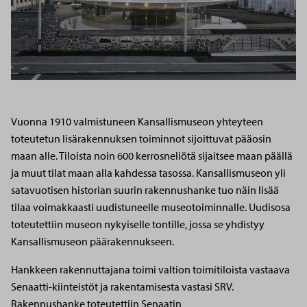
Vuonna 1910 valmistuneen Kansallismuseon yhteyteen
toteutetun lisärakennuksen toiminnot sijoittuvat pääosin
maan alle. Tiloista noin 600 kerrosneliötä sijaitsee maan päällä
ja muut tilat maan alla kahdessa tasossa. Kansallismuseon yli
satavuotisen historian suurin rakennushanke tuo näin lisää
tilaa voimakkaasti uudistuneelle museotoiminnalle. Uudisosa
toteutettiin museon nykyiselle tontille, jossa se yhdistyy
Kansallismuseon päärakennukseen.
Hankkeen rakennuttajana toimi valtion toimitiloista vastaava
Senaatti-kiinteistöt ja rakentamisesta vastasi SRV.
Rakennushanke toteutettiin Senaatin