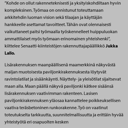
”Kohde on ollut rakenneteknisesti ja yksityiskohdiltaan hyvin
kompleksinen. Työmaa on onnistunut toteuttamaan
arkkitehdin luoman vision sekä tilaajan ja käyttäjän
hankkeelle asettamat tavoitteet. Tähän ovat olennaisesti
vaikuttaneet paitsi työmaalla työskennelleet huippuluokan
ammattilaiset myös työmaan erinomainen yhteishenki”,
kiittelee Senaatti-kiinteistöjen rakennuttajapäällikkö
Jukka
Lallo.
Lisärakennuksen maanpäällisenä maamerkkinä näkyvästä
maljan muotoisesta paviljonkirakennuksesta löytyvät
ravintolatilat ja sisäänkäynti. Näyttely- ja yleisötilat sijaitsevat
maan alla. Maan päällä näkyvä paviljonki kätkee sisäänsä
lisärakennuksen vaativimman rakenteen. Lasisen
paviljonkirakennuksen yläosaa kannattelee poikkeuksellisen
vaativa teräsbetoninen runkorakenne. Työ on vaatinut
toteutukselta tarkkuutta, suunnitelmallisuutta ja erittäin hyvää
yhteistyötä eri osapuolten kesken