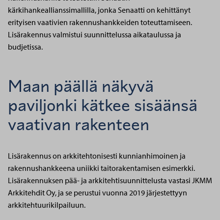
kärkihankeallianssimallilla, jonka Senaatti on kehittänyt
erityisen vaativien rakennushankkeiden toteuttamiseen.
Lisärakennus valmistui suunnittelussa aikataulussa ja
budjetissa.
Maan päällä näkyvä
paviljonki kätkee sisäänsä
vaativan rakenteen
Lisärakennus on arkkitehtonisesti kunnianhimoinen ja
rakennushankkeena uniikki taitorakentamisen esimerkki.
Lisärakennuksen pää- ja arkkitehtisuunnittelusta vastasi JKMM
Arkkitehdit Oy, ja se perustui vuonna 2019 järjestettyyn
arkkitehtuurikilpailuun.