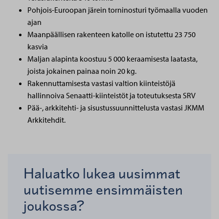
Pohjois-Euroopan järein torninosturi työmaalla vuoden
ajan
Maanpäällisen rakenteen katolle on istutettu 23 750
kasvia
Maljan alapinta koostuu 5 000 keraamisesta laatasta,
joista jokainen painaa noin 20 kg.
Rakennuttamisesta vastasi valtion kiinteistöjä
hallinnoiva Senaatti-kiinteistöt ja toteutuksesta SRV
Pää-, arkkitehti- ja sisustussuunnittelusta vastasi JKMM
Arkkitehdit.
Haluatko lukea uusimmat
uutisemme ensimmäisten
joukossa?