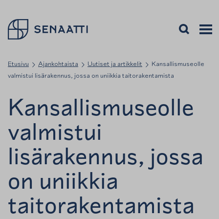
Palaa takaisin etusivulle
Avaa haku
Avaa v
Valiko
Etusivu
Ajankohtaista
Uutiset ja artikkelit
Kansallismuseolle
valmistui lisärakennus, jossa on uniikkia taitorakentamista
Kansallismuseolle
valmistui
lisärakennus, jossa
on uniikkia
taitorakentamista