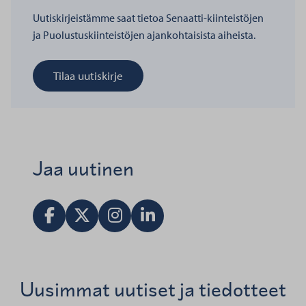
Uutiskirjeistämme saat tietoa Senaatti-kiinteistöjen
ja Puolustuskiinteistöjen ajankohtaisista aiheista.
Tilaa uutiskirje
Jaa uutinen
Jaa Facebookissa
Jaa X:ssä
Vieraile Instagram tilillä
Jaa LinkedInissä
Uusimmat uutiset ja tiedotteet