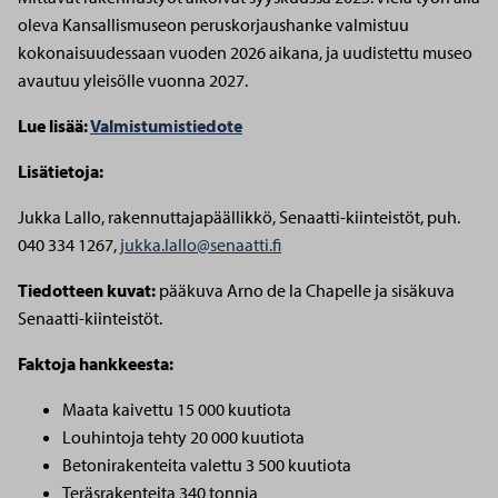
oleva Kansallismuseon peruskorjaushanke valmistuu
kokonaisuudessaan vuoden 2026 aikana, ja uudistettu museo
avautuu yleisölle vuonna 2027.
Lue lisää:
Valmistumistiedote
Lisätietoja:
Jukka Lallo, rakennuttajapäällikkö, Senaatti-kiinteistöt, puh.
040 334 1267,
jukka.lallo@senaatti.fi
Tiedotteen kuvat:
pääkuva Arno de la Chapelle ja sisäkuva
Senaatti-kiinteistöt.
Faktoja hankkeesta:
Maata kaivettu 15 000 kuutiota
Louhintoja tehty 20 000 kuutiota
Betonirakenteita valettu 3 500 kuutiota
Teräsrakenteita 340 tonnia