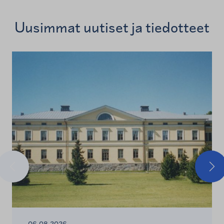
Uusimmat uutiset ja tiedotteet
Edellinen
Seu