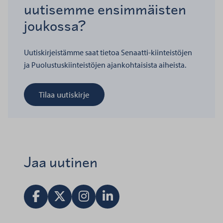
uutisemme ensimmäisten
joukossa?
Uutiskirjeistämme saat tietoa Senaatti-kiinteistöjen
ja Puolustuskiinteistöjen ajankohtaisista aiheista.
Tilaa uutiskirje
Jaa uutinen
Jaa Facebookissa
Jaa X:ssä
Vieraile Instagram tilillä
Jaa LinkedInissä