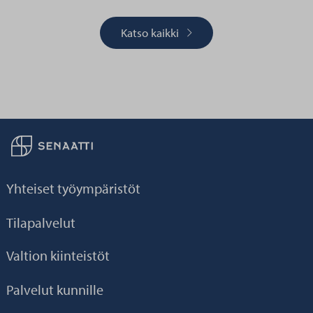
Katso kaikki
Palaa taikaisin etusivulle
Yhteiset työympäristöt
Tilapalvelut
Valtion kiinteistöt
Palvelut kunnille