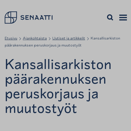
Palaa takaisin etusivulle
Avaa haku
Avaa v
Valiko
Etusivu
Ajankohtaista
Uutiset ja artikkelit
Kansallisarkiston
päärakennuksen peruskorjaus ja muutostyöt
Kansallisarkiston
päärakennuksen
peruskorjaus ja
muutostyöt