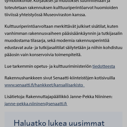
symbolikohde. Korjaukset ja muutokset suunnitellaan ja
toteutetaan rakennuksen kulttuuriperintöarvot huomioiden
tiiviissä yhteistyössä Museoviraston kanssa.
Kulttuuriperintöarvoltaan merkittävät julkiset sisätilat, kuten
vanhimman rakennusvaiheen pääsisäänkäynnin ja tutkijasalin
muodostama tilasarja, sekä modernia rakennusperintöä
edustavat aula- ja tutkijasalitilat säilytetään ja niihin kohdistuu
pääosin vain konservoivia toimenpiteitä.
Lue tarkemmin opetus- ja kulttuuriministeriön
tiedotteesta
Rakennushankkeen sivut Senaatti-kiinteistöjen kotisivuilla
www.senaatti.fi/hankkeet/kansallisarkisto
Lisätietoja:
Rakennuttajapäällikkö Janne-Pekka Niininen:
janne-pekka.niininen@senaatti.fi
Haluatko lukea uusimmat