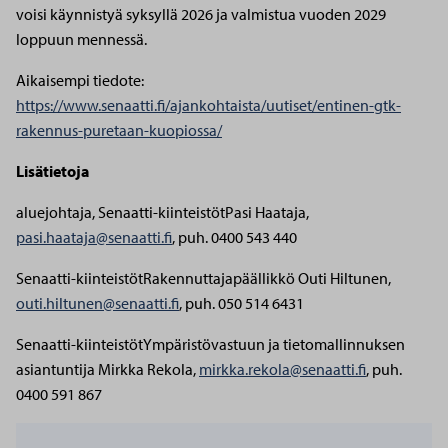
voisi käynnistyä syksyllä 2026 ja valmistua vuoden 2029
loppuun mennessä.
Aikaisempi tiedote:
https://www.senaatti.fi/ajankohtaista/uutiset/entinen-gtk-
rakennus-puretaan-kuopiossa/
Lisätietoja
aluejohtaja, Senaatti-kiinteistöt
Pasi Haataja,
pasi.haataja@senaatti.fi
, puh. 0400 543 440
Senaatti-kiinteistöt
Rakennuttajapäällikkö Outi Hiltunen,
outi.hiltunen@senaatti.fi
, puh. 050 514 6431
Senaatti-kiinteistöt
Ympäristövastuun ja tietomallinnuksen
asiantuntija Mirkka Rekola,
mirkka.rekola@senaatti.fi
, puh.
0400 591 867