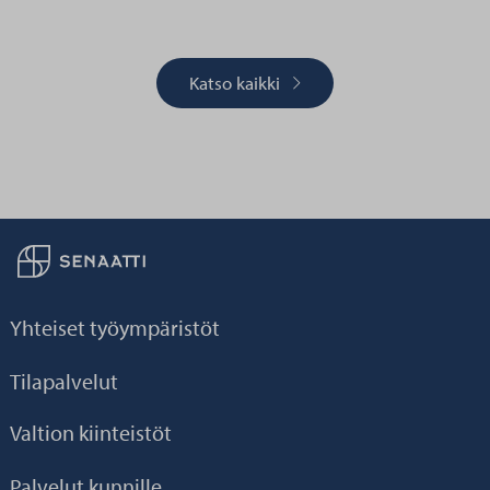
Katso kaikki
Palaa taikaisin etusivulle
Yhteiset työympäristöt
Tilapalvelut
Valtion kiinteistöt
Palvelut kunnille