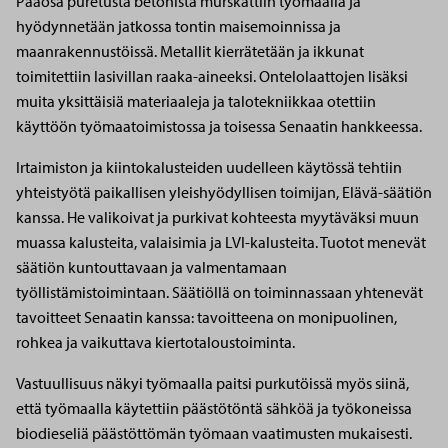
Pääosa puretusta betonista murskattiin työmaalla ja
hyödynnetään jatkossa tontin maisemoinnissa ja
maanrakennustöissä. Metallit kierrätetään ja ikkunat
toimitettiin lasivillan raaka-aineeksi. Ontelolaattojen lisäksi
muita yksittäisiä materiaaleja ja talotekniikkaa otettiin
käyttöön työmaatoimistossa ja toisessa Senaatin hankkeessa.
Irtaimiston ja kiintokalusteiden uudelleen käytössä tehtiin
yhteistyötä paikallisen yleishyödyllisen toimijan, Elävä-säätiön
kanssa. He valikoivat ja purkivat kohteesta myytäväksi muun
muassa kalusteita, valaisimia ja LVI-kalusteita. Tuotot menevät
säätiön kuntouttavaan ja valmentamaan
työllistämistoimintaan. Säätiöllä on toiminnassaan yhtenevät
tavoitteet Senaatin kanssa: tavoitteena on monipuolinen,
rohkea ja vaikuttava kiertotaloustoiminta.
Vastuullisuus näkyi työmaalla paitsi purkutöissä myös siinä,
että työmaalla käytettiin päästötöntä sähköä ja työkoneissa
biodieseliä päästöttömän työmaan vaatimusten mukaisesti.