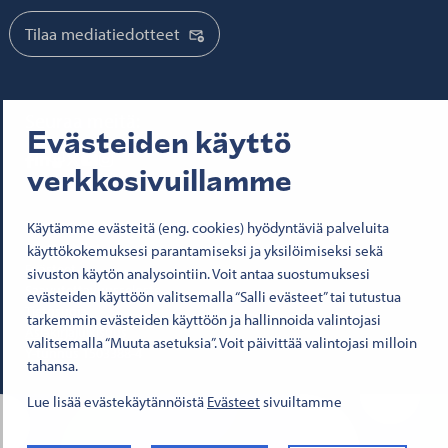
Tilaa mediatiedotteet
Seuraa meitä:
Evästeiden käyttö
Senaatti Facebookissa
Senaatti LinkedInissä
Senaatti SlideSharessa
Senaatti X:ssä
Senaatti YouTubessa
Senaatti Instagramissa
verkkosivuillamme
© 2026 Senaatti-kiinteistöt
Käytämme evästeitä (eng. cookies) hyödyntäviä palveluita
Käyttöehdot
käyttökokemuksesi parantamiseksi ja yksilöimiseksi sekä
Evästeet
sivuston käytön analysointiin. Voit antaa suostumuksesi
Saavutettavuusseloste
evästeiden käyttöön valitsemalla “Salli evästeet” tai tutustua
Tietosuoja
tarkemmin evästeiden käyttöön ja hallinnoida valintojasi
Asiakirjajulkisuus
valitsemalla “Muuta asetuksia”. Voit päivittää valintojasi milloin
Y-tunnus 1503388-4
tahansa.
Lue lisää evästekäytännöistä
Evästeet
sivuiltamme