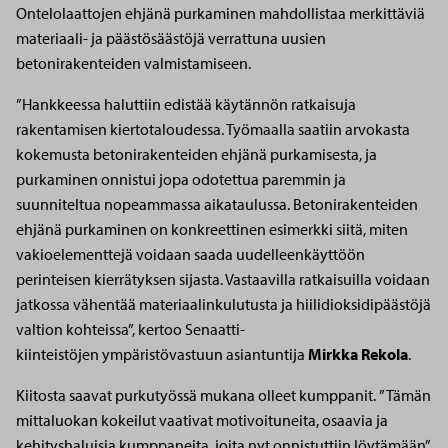
Ontelolaattojen ehjänä purkaminen mahdollistaa merkittäviä
materiaali- ja päästösäästöjä verrattuna uusien
betonirakenteiden valmistamiseen.
”Hankkeessa haluttiin edistää käytännön ratkaisuja
rakentamisen kiertotaloudessa. Työmaalla saatiin arvokasta
kokemusta betonirakenteiden ehjänä purkamisesta, ja
purkaminen onnistui jopa odotettua paremmin ja
suunniteltua nopeammassa aikataulussa. Betonirakenteiden
ehjänä purkaminen on konkreettinen esimerkki siitä, miten
vakioelementtejä voidaan saada uudelleenkäyttöön
perinteisen kierrätyksen sijasta. Vastaavilla ratkaisuilla voidaan
jatkossa vähentää materiaalinkulutusta ja hiilidioksidipäästöjä
valtion kohteissa”, kertoo Senaatti-
kiinteistöjen ympäristövastuun asiantuntija
Mirkka Rekola
.
Kiitosta saavat purkutyössä mukana olleet kumppanit. ”Tämän
mittaluokan kokeilut vaativat motivoituneita, osaavia ja
kehityshaluisia kumppaneita, joita nyt onnistuttiin löytämään”,