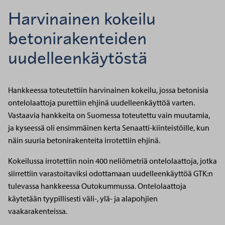
Harvinainen kokeilu
betonirakenteiden
uudelleenkäytöstä
Hankkeessa toteutettiin harvinainen kokeilu, jossa betonisia
ontelolaattoja purettiin ehjinä uudelleenkäyttöä varten.
Vastaavia hankkeita on Suomessa toteutettu vain muutamia,
ja kyseessä oli ensimmäinen kerta Senaatti-kiinteistöille, kun
näin suuria betonirakenteita irrotettiin ehjinä.
Kokeilussa irrotettiin noin 400 neliömetriä ontelolaattoja, jotka
siirrettiin varastoitaviksi odottamaan uudelleenkäyttöä GTK:n
tulevassa hankkeessa Outokummussa. Ontelolaattoja
käytetään tyypillisesti väli-, ylä- ja alapohjien
vaakarakenteissa.