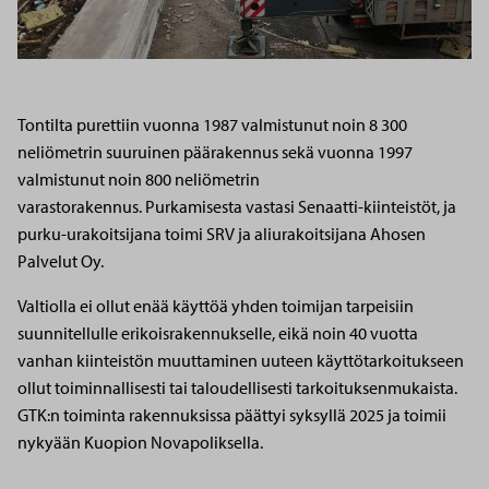
Tontilta purettiin vuonna 1987 valmistunut noin 8 300
neliömetrin suuruinen päärakennus sekä vuonna 1997
valmistunut noin 800 neliömetrin
varastorakennus. Purkamisesta vastasi Senaatti-kiinteistöt, ja
purku-urakoitsijana toimi SRV ja aliurakoitsijana Ahosen
Palvelut Oy.
Valtiolla ei ollut enää käyttöä yhden toimijan tarpeisiin
suunnitellulle erikoisrakennukselle, eikä noin 40 vuotta
vanhan kiinteistön muuttaminen uuteen käyttötarkoitukseen
ollut toiminnallisesti tai taloudellisesti tarkoituksenmukaista.
GTK:n toiminta rakennuksissa päättyi syksyllä 2025 ja toimii
nykyään Kuopion Novapoliksella.