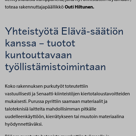
toteaa rakennuttajapäällikkö
Outi Hiltunen.
Yhteistyötä Elävä-säätiön
kanssa – tuotot
kuntouttavaan
työllistämistoimintaan
Koko rakennuksen purkutyöt toteutettiin
vastuullisesti ja Senaatti-kiinteistöjen kiertotaloustavoitteiden
mukaisesti. Purussa pyrittiin saamaan materiaalit ja
taloteknisiä laitteita mahdollisimman pitkälle
uudelleenkäyttöön, kierrätykseen tai muutoin materiaalina
hyödynnettäväksi.