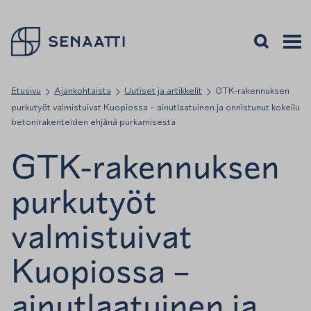
Palaa takaisin etusivulle
Avaa haku
Avaa v
Valiko
Etusivu
Ajankohtaista
Uutiset ja artikkelit
GTK-rakennuksen
purkutyöt valmistuivat Kuopiossa – ainutlaatuinen ja onnistunut kokeilu
betonirakenteiden ehjänä purkamisesta
GTK-rakennuksen
purkutyöt
valmistuivat
Kuopiossa –
ainutlaatuinen ja