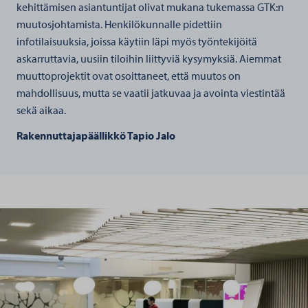
kehittämisen asiantuntijat olivat mukana tukemassa GTK:n
muutosjohtamista. Henkilökunnalle pidettiin
infotilaisuuksia, joissa käytiin läpi myös työntekijöitä
askarruttavia, uusiin tiloihin liittyviä kysymyksiä. Aiemmat
muuttoprojektit ovat osoittaneet, että muutos on
mahdollisuus, mutta se vaatii jatkuvaa ja avointa viestintää
sekä aikaa.
Rakennuttajapäällikkö Tapio Jalo