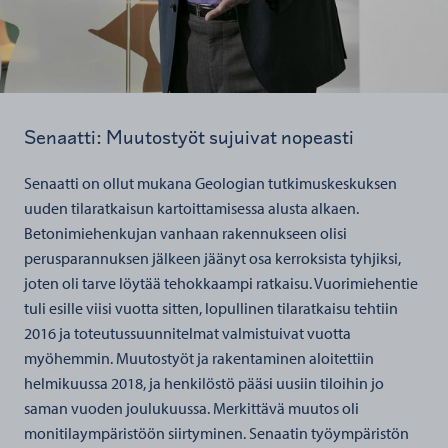
Senaatti: Muutostyöt sujuivat nopeasti
Senaatti on ollut mukana Geologian tutkimuskeskuksen
uuden tilaratkaisun kartoittamisessa alusta alkaen.
Betonimiehenkujan vanhaan rakennukseen olisi
perusparannuksen jälkeen jäänyt osa kerroksista tyhjiksi,
joten oli tarve löytää tehokkaampi ratkaisu. Vuorimiehentie
tuli esille viisi vuotta sitten, lopullinen tilaratkaisu tehtiin
2016 ja toteutussuunnitelmat valmistuivat vuotta
myöhemmin. Muutostyöt ja rakentaminen aloitettiin
helmikuussa 2018, ja henkilöstö pääsi uusiin tiloihin jo
saman vuoden joulukuussa. Merkittävä muutos oli
monitilaympäristöön siirtyminen. Senaatin työympäristön