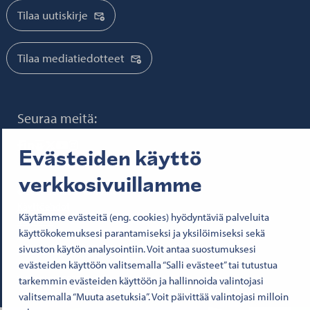
Tilaa uutiskirje
Tilaa mediatiedotteet
Seuraa meitä:
Senaatti Facebookissa
Senaatti LinkedInissä
Senaatti SlideSharessa
Senaatti X:ssä
Senaatti YouTubessa
Senaatti Instagramissa
Evästeiden käyttö
verkkosivuillamme
© 2026 Senaatti-kiinteistöt
Käyttöehdot
Käytämme evästeitä (eng. cookies) hyödyntäviä palveluita
Evästeet
käyttökokemuksesi parantamiseksi ja yksilöimiseksi sekä
Saavutettavuusseloste
sivuston käytön analysointiin. Voit antaa suostumuksesi
Tietosuoja
Asiakirjajulkisuus
evästeiden käyttöön valitsemalla “Salli evästeet” tai tutustua
Y-tunnus 1503388-4
tarkemmin evästeiden käyttöön ja hallinnoida valintojasi
valitsemalla “Muuta asetuksia”. Voit päivittää valintojasi milloin