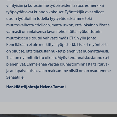
viihtyisän ja korostimme työpisteiden laatua, esimerkiksi
työpöydät ovat kunnon kokoiset. Työntekijät ovat olleet
uusiin työtiloihin todella tyytyväisiä. Elämme toki
muutosvaihetta edelleen, mutta uskon, että jokainen löytää
varmasti omanlaisensa tavan tehdä töitä. Työkulttuurin
muutokseen sitoutui vahvasti myös GTK:n ylin johto.
Kenelläkään ei ole merkittyä työpistettä. Lisäksi myönteistä
on ollut se, että tilakustannukset pienenivät huomattavasti.
Tilat on nyt mitoitettu oikein. Myös kerrannaiskustannukset
pienenivät. Emme enää vastaa lounastoiminnasta tai turva-
ja aulapalveluista, vaan maksamme niistä oman osuutemme
Senaatille.
Henkilöstöjohtaja Helena Tammi