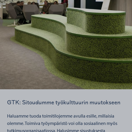
GTK: Sitoudumme työkulttuurin muutokseen
Haluamme tuoda toimitilojemme avulla esille, millaisia
olemme. Toimiva työympäristö voi olla sosiaalinen myös
tutkimusorganisaatiossa. Halusimme sisustuksesta