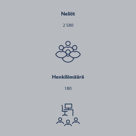
Neliöt
2 580
Henkilömäärä
180