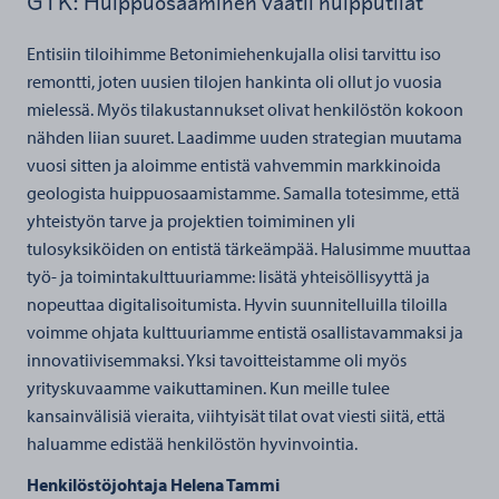
GTK: Huippuosaaminen vaatii huipputilat
Entisiin tiloihimme Betonimiehenkujalla olisi tarvittu iso
remontti, joten uusien tilojen hankinta oli ollut jo vuosia
mielessä. Myös tilakustannukset olivat henkilöstön kokoon
nähden liian suuret. Laadimme uuden strategian muutama
vuosi sitten ja aloimme entistä vahvemmin markkinoida
geologista huippuosaamistamme. Samalla totesimme, että
yhteistyön tarve ja projektien toimiminen yli
tulosyksiköiden on entistä tärkeämpää. Halusimme muuttaa
työ- ja toimintakulttuuriamme: lisätä yhteisöllisyyttä ja
nopeuttaa digitalisoitumista. Hyvin suunnitelluilla tiloilla
voimme ohjata kulttuuriamme entistä osallistavammaksi ja
innovatiivisemmaksi. Yksi tavoitteistamme oli myös
yrityskuvaamme vaikuttaminen. Kun meille tulee
kansainvälisiä vieraita, viihtyisät tilat ovat viesti siitä, että
haluamme edistää henkilöstön hyvinvointia.
Henkilöstöjohtaja Helena Tammi