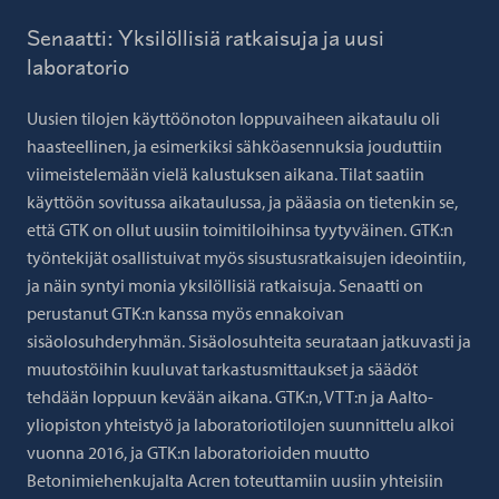
Senaatti: Yksilöllisiä ratkaisuja ja uusi
laboratorio
Uusien tilojen käyttöönoton loppuvaiheen aikataulu oli
haasteellinen, ja esimerkiksi sähköasennuksia jouduttiin
viimeistelemään vielä kalustuksen aikana. Tilat saatiin
käyttöön sovitussa aikataulussa, ja pääasia on tietenkin se,
että GTK on ollut uusiin toimitiloihinsa tyytyväinen. GTK:n
työntekijät osallistuivat myös sisustusratkaisujen ideointiin,
ja näin syntyi monia yksilöllisiä ratkaisuja. Senaatti on
perustanut GTK:n kanssa myös ennakoivan
sisäolosuhderyhmän. Sisäolosuhteita seurataan jatkuvasti ja
muutostöihin kuuluvat tarkastusmittaukset ja säädöt
tehdään loppuun kevään aikana. GTK:n, VTT:n ja Aalto-
yliopiston yhteistyö ja laboratoriotilojen suunnittelu alkoi
vuonna 2016, ja GTK:n laboratorioiden muutto
Betonimiehenkujalta Acren toteuttamiin uusiin yhteisiin