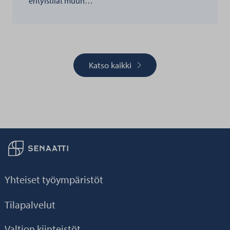
erityistilat muun…
Katso kaikki
Palaa taikaisin etusivulle
Yhteiset työympäristöt
Tilapalvelut
Valtion kiinteistöt