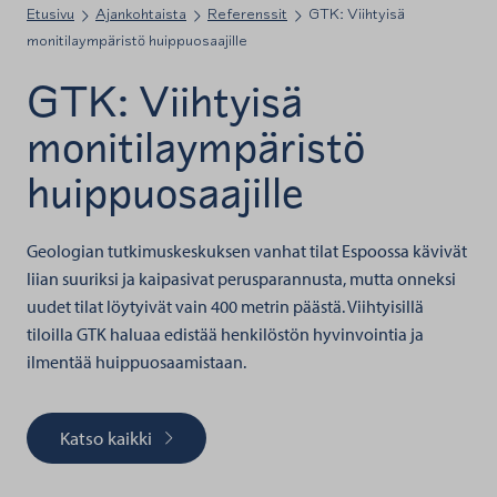
Etusivu
Ajankohtaista
Referenssit
GTK: Viihtyisä
monitilaympäristö huippuosaajille
GTK: Viihtyisä
monitilaympäristö
huippuosaajille
Geologian tutkimuskeskuksen vanhat tilat Espoossa kävivät
liian suuriksi ja kaipasivat perusparannusta, mutta onneksi
uudet tilat löytyivät vain 400 metrin päästä. Viihtyisillä
tiloilla GTK haluaa edistää henkilöstön hyvinvointia ja
ilmentää huippuosaamistaan.
Katso kaikki