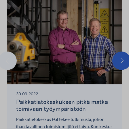
Edellinen
Seu
30.09.2022
Paikkatietokeskuksen pitkä matka
toimivaan työympäristöön
Paikkatietokeskus FGI tekee tutkimusta, johon
ihan tavallinen toimistomiljöö ei taivu. Kun keskus