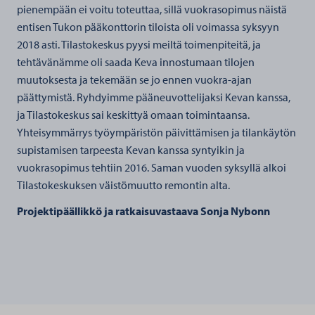
pienempään ei voitu toteuttaa, sillä vuokrasopimus näistä
entisen Tukon pääkonttorin tiloista oli voimassa syksyyn
2018 asti. Tilastokeskus pyysi meiltä toimenpiteitä, ja
tehtävänämme oli saada Keva innostumaan tilojen
muutoksesta ja tekemään se jo ennen vuokra-ajan
päättymistä. Ryhdyimme pääneuvottelijaksi Kevan kanssa,
ja Tilastokeskus sai keskittyä omaan toimintaansa.
Yhteisymmärrys työympäristön päivittämisen ja tilankäytön
supistamisen tarpeesta Kevan kanssa syntyikin ja
vuokrasopimus tehtiin 2016. Saman vuoden syksyllä alkoi
Tilastokeskuksen väistömuutto remontin alta.
Projektipäällikkö ja ratkaisuvastaava Sonja Nybonn