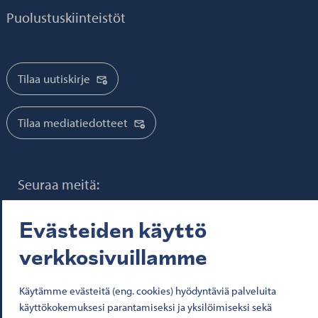
Puolustuskiinteistöt
Tilaa uutiskirje
Tilaa mediatiedotteet
Seuraa meitä:
Senatfastigheter på Facebook
Senatfastigheter på LinkedIn
Senatfastigheter på SlideShare
Senaten i X
Senatfastigheter på YouTube
Senatfastigheter på Instagram
Evästeiden käyttö
verkkosivuillamme
© 2026 Senaatti-kiinteistöt
Käyttöehdot
Evästeet
Käytämme evästeitä (eng. cookies) hyödyntäviä palveluita
Saavutettavuusseloste
käyttökokemuksesi parantamiseksi ja yksilöimiseksi sekä