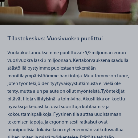
Tilastokeskus: Vuosivuokra puolittui
Vuokrakustannuksemme puolittuvat: 5,9 miljoonan euron
vuosivuokra laski 3 miljoonaan. Kertakorvauksena saadulla
säästöillä pystyimme puolestaan tekemään
monitilaympäristöömme hankintoja. Muuttomme on tuore,
joten työntekijöiden tyytyväisyystutkimusta ei vielä ole
tehty, mutta alun palaute on ollut myönteistä. Työntekijät
pitävät tiloja viihtyisinä ja toimivina. Akustiikka on koettu
hyväksi ja keidastilat ovat suosittuja kohtaamis- ja
kokoustamispaikkoja. Fyysinen tila auttaa uudistamaan
tekemisen tapoja, ja ergonomisesti ratkaisut ovat
monipuolisia. Jokaisella on nyt enemmän vaikutusvaltaa
siihen, miten ja missä työskentelee. Etätöitä tehdään