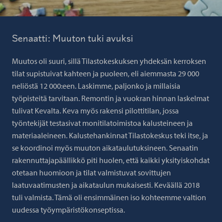
Senaatti: Muuton tuki avuksi
Muutos oli suuri, sillä Tilastokeskuksen yhdeksän kerroksen
tilat supistuivat kahteen ja puoleen, eli aiemmasta 29 000
neliöstä 12 000:een. Laskimme, paljonko ja millaisia
työpisteitä tarvitaan. Remontin ja vuokran hinnan laskelmat
tulivat Kevalta. Keva myös rakensi pilottitilan, jossa
työntekijät testasivat monitilatoimistoa kalusteineen ja
materiaaleineen. Kalustehankinnat Tilastokeskus teki itse, ja
se koordinoi myös muuton aikataulutuksineen. Senaatin
rakennuttajapäällikkö piti huolen, että kaikki yksityiskohdat
otetaan huomioon ja tilat valmistuvat sovittujen
laatuvaatimusten ja aikataulun mukaisesti. Keväällä 2018
tuli valmista. Tämä oli ensimmäinen iso kohteemme valtion
uudessa työympäristökonseptissa.