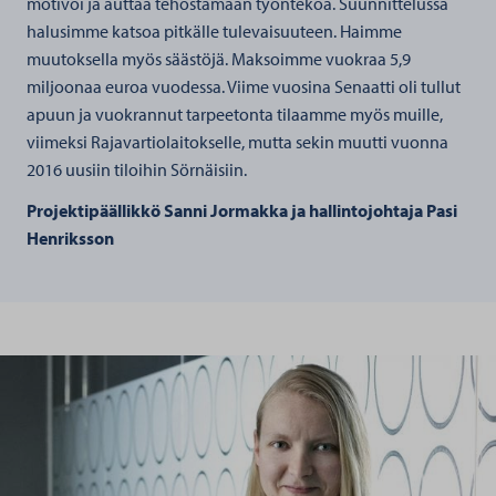
motivoi ja auttaa tehostamaan työntekoa. Suunnittelussa
halusimme katsoa pitkälle tulevaisuuteen. Haimme
muutoksella myös säästöjä. Maksoimme vuokraa 5,9
miljoonaa euroa vuodessa. Viime vuosina Senaatti oli tullut
apuun ja vuokrannut tarpeetonta tilaamme myös muille,
viimeksi Rajavartiolaitokselle, mutta sekin muutti vuonna
2016 uusiin tiloihin Sörnäisiin.
Projektipäällikkö Sanni Jormakka ja hallintojohtaja Pasi
Henriksson