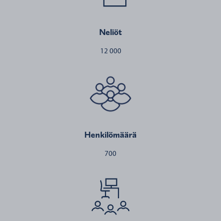
Neliöt
12 000
Henkilömäärä
700