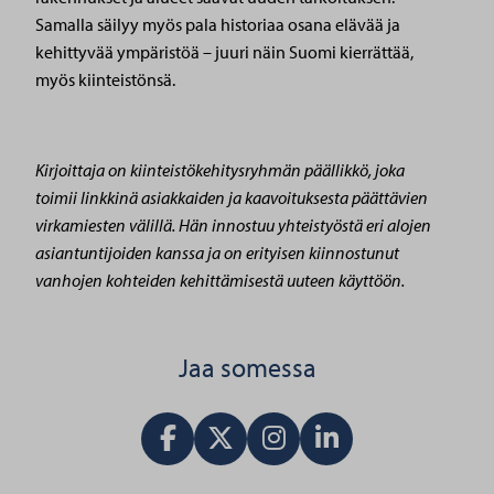
Samalla säilyy myös pala historiaa osana elävää ja
kehittyvää ympäristöä – juuri näin Suomi kierrättää,
myös kiinteistönsä.
Kirjoittaja on kiinteistökehitysryhmän päällikkö, joka
toimii linkkinä asiakkaiden ja kaavoituksesta päättävien
virkamiesten välillä. Hän innostuu yhteistyöstä eri alojen
asiantuntijoiden kanssa ja on erityisen kiinnostunut
vanhojen kohteiden kehittämisestä uuteen käyttöön.
Jaa somessa
Jaa Facebookissa
Jaa X:ssä
Vieraile Instagram tilillä
Jaa LinkedInissä