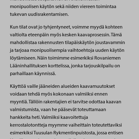
monipuolisen käytön sekä niiden viereen toimintaa
tukevan uudisrakentamisen.
Kun tilat ovat jo tyhjentyneet, voimme myydä kohteen
valtiolta eteenpäin myös kesken kaavaprosessin. Tämä
mahdollistaa rakennusten tilapäiskäytön joustavammin
ja tarjoaa monipuolisempia vaihtoehtoja uuden käytön
löytämiseen. Näin toimimme esimerkiksi Rovaniemen
Lääninhallituksen korttelissa, jonka tarjouskilpailu on
parhaillaan käynnissä.
Käyttöä vaille jääneiden alueiden kaavamuutokset
voidaan tehdä myös kokonaan valmiiksi ennen
myyntiä. Tällöin rakentajien ei tarvitse odottaa kaavan
valmistumista, vaan he pääsevät toteuttamaan
hankkeita heti. Valmiiksi kaavoitettuja
kerrostalotontteja myymme vaiheittain toteutettaviksi
esimerkiksi Tuusulan Rykmentinpuistosta, jossa entisen