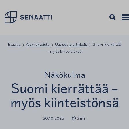
Palaa takaisin etusivulle
Avaa haku
Avaa
Vali
Etusivu
Ajankohtaista
Uutiset ja artikkelit
Suomi kierrättää
– myös kiinteistönsä
Näkökulma
Suomi kierrättää –
myös kiinteistönsä
30.10.2025
3 min