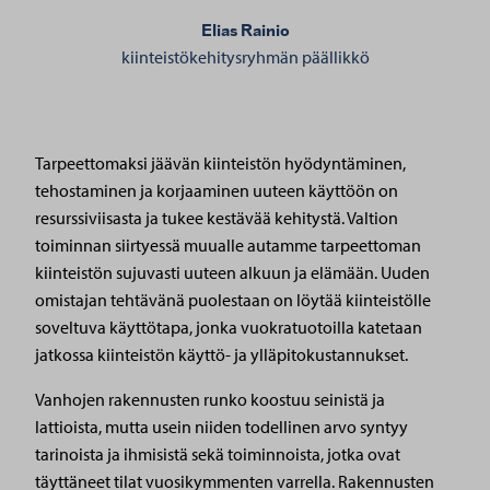
Elias Rainio
kiinteistökehitysryhmän päällikkö
Tarpeettomaksi jäävän kiinteistön hyödyntäminen,
tehostaminen ja korjaaminen uuteen käyttöön on
resurssiviisasta ja tukee kestävää kehitystä. Valtion
toiminnan siirtyessä muualle autamme tarpeettoman
kiinteistön sujuvasti uuteen alkuun ja elämään. Uuden
omistajan tehtävänä puolestaan on löytää kiinteistölle
soveltuva käyttötapa, jonka vuokratuotoilla katetaan
jatkossa kiinteistön käyttö- ja ylläpitokustannukset.
Vanhojen rakennusten runko koostuu seinistä ja
lattioista, mutta usein niiden todellinen arvo syntyy
tarinoista ja ihmisistä sekä toiminnoista, jotka ovat
täyttäneet tilat vuosikymmenten varrella. Rakennusten