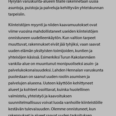
Hyrylän varuskunta-alueen tilalle rakennetaan uusia
asuntoja, puistoja ja palveluja kehittyvän yhteiskunnan
tarpeisiin.
Kiinteistöjen myynti ja niiden kaavamuutokset ovat
viime vuosina mahdollistaneet useiden kiinteistöjen
onnistuneen uudelleenkäytön. Kun valtion tarpeet
muuttuvat, rakennukset eivät jää tyhjiksi, vaan saavat
uuden elämän yksityisten toimijoiden, kuntien ja
yhteisöjen käsissä. Esimerkiksi Turun Kakolanmäen
vankila-alue on muuntunut monipuoliseksi asuin- ja
palvelukokonaisuudeksi. Lahden Hennalan varuskunta
puolestaan on saanut uuden roolin asumisen ja
palvelujen alueena. Uuteen käyttöön kehittyneet
alueet ja kohteet osoittavat, kuinka huolellinen
valmistelu, yhteistyö ja kaavoituksen
suunnitelmallisuus voivat luoda vanhoille kiinteistöille
kestävän tulevaisuuden. Olemme onnistuneet, kun
rakennukset ja alueet saavat uuden tarkoituksen.