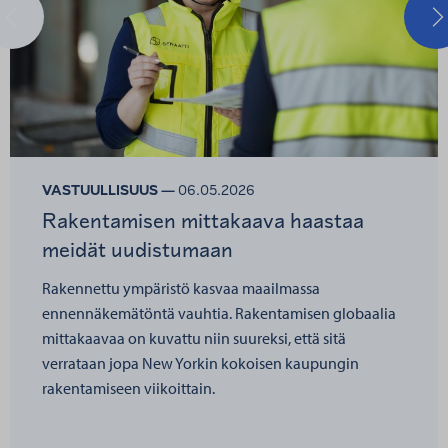
Edellinen
S
VASTUULLISUUS —
06.05.2026
Rakentamisen mittakaava haastaa
meidät uudistumaan
Rakennettu ympäristö kasvaa maailmassa
ennennäkemätöntä vauhtia. Rakentamisen globaalia
mittakaavaa on kuvattu niin suureksi, että sitä
verrataan jopa New Yorkin kokoisen kaupungin
rakentamiseen viikoittain.