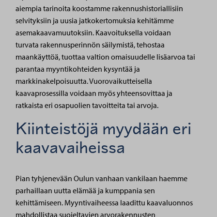
aiempia tarinoita koostamme rakennushistoriallisiin
selvityksiin ja uusia jatkokertomuksia kehitämme
asemakaavamuutoksiin. Kaavoituksella voidaan
turvata rakennusperinnön säilymistä, tehostaa
maankäyttöä, tuottaa valtion omaisuudelle lisäarvoa tai
parantaa myyntikohteiden kysyntää ja
markkinakelpoisuutta. Vuorovaikutteisella
kaavaprosessilla voidaan myös yhteensovittaa ja
ratkaista eri osapuolien tavoitteita tai arvoja.
Kiinteistöjä myydään eri
kaavavaiheissa
Pian tyhjenevään Oulun vanhaan vankilaan haemme
parhaillaan uutta elämää ja kumppania sen
kehittämiseen. Myyntivaiheessa laadittu kaavaluonnos
mahdollistaa suojeltavien arvorakennusten