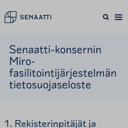
Palaa takaisin etusivulle
Avaa haku
Avaa va
Valikon
Senaatti-konsernin
Miro-
fasilitointijärjestelmän
tietosuojaseloste
1. Rekisterinpitäjät ja