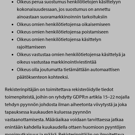
Oikeus perua suostumus henkilötietojen käsittelyyn
kokonaisuudessaan, jos suostumus on annettu
ainoastaan suoramarkkinoinnin tarkoituksiin
Oikeus omien henkilötietojensa oikaisemiseen
Oikeus omien henkilötietojensa poistamiseen
Oikeus omien henkilötietojensa käsittelyn
rajoittamiseen
Oikeus vastustaa omien henkilötietojensa käsittelyä ja
oikeus vastustaa markkinointiviestintää
Oikeus olla joutumatta tietämättään automaattisen
päätöksenteon kohteeksi.
Rekisterinpitäjän on toimitettava rekisteröidylle tiedot
toimenpiteistä, joihin on ryhdytty GDPR:n artikla 15–22 nojalla
tehdyn pyynnön johdosta ilman aiheetonta viivytystä ja joka
tapauksessa kuukauden kuluessa pyynnön
vastaanottamisesta. Määräaikaa voidaan tarvittaessa jatkaa
enintään kahdella kuukaudella ottaen huomioon pyyntöjen
monimutkaisuus ja määrä. Rekisterinpitäjän on ilmoitettava