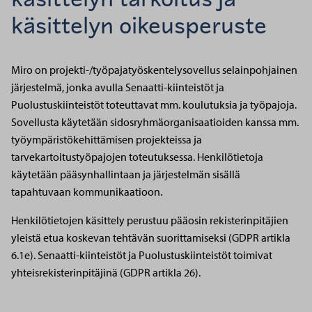
käsittelyn oikeusperuste
Miro on projekti-/työpajatyöskentelysovellus selainpohjainen
järjestelmä, jonka avulla Senaatti-kiinteistöt ja
Puolustuskiinteistöt toteuttavat mm. koulutuksia ja työpajoja.
Sovellusta käytetään sidosryhmäorganisaatioiden kanssa mm.
työympäristökehittämisen projekteissa ja
tarvekartoitustyöpajojen toteutuksessa. Henkilötietoja
käytetään pääsynhallintaan ja järjestelmän sisällä
tapahtuvaan kommunikaatioon.
Henkilötietojen käsittely perustuu pääosin rekisterinpitäjien
yleistä etua koskevan tehtävän suorittamiseksi (GDPR artikla
6.1e). Senaatti-kiinteistöt ja Puolustuskiinteistöt toimivat
yhteisrekisterinpitäjinä (GDPR artikla 26).