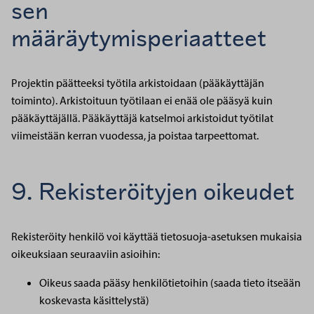
sen
määräytymisperiaatteet
Projektin päätteeksi työtila arkistoidaan (pääkäyttäjän
toiminto). Arkistoituun työtilaan ei enää ole pääsyä kuin
pääkäyttäjällä. Pääkäyttäjä katselmoi arkistoidut työtilat
viimeistään kerran vuodessa, ja poistaa tarpeettomat.
9. Rekisteröityjen oikeudet
Rekisteröity henkilö voi käyttää tietosuoja-asetuksen mukaisia
oikeuksiaan seuraaviin asioihin:
Oikeus saada pääsy henkilötietoihin (saada tieto itseään
koskevasta käsittelystä)