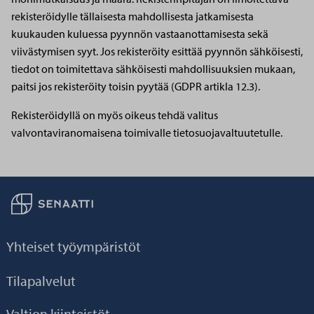
rekisteröidylle tällaisesta mahdollisesta jatkamisesta
kuukauden kuluessa pyynnön vastaanottamisesta sekä
viivästymisen syyt. Jos rekisteröity esittää pyynnön sähköisesti,
tiedot on toimitettava sähköisesti mahdollisuuksien mukaan,
paitsi jos rekisteröity toisin pyytää (GDPR artikla 12.3).
Rekisteröidyllä on myös oikeus tehdä valitus
valvontaviranomaisena toimivalle tietosuojavaltuutetulle.
Palaa taikaisin etusivulle
Yhteiset työympäristöt
Tilapalvelut
Valtion kiinteistöt