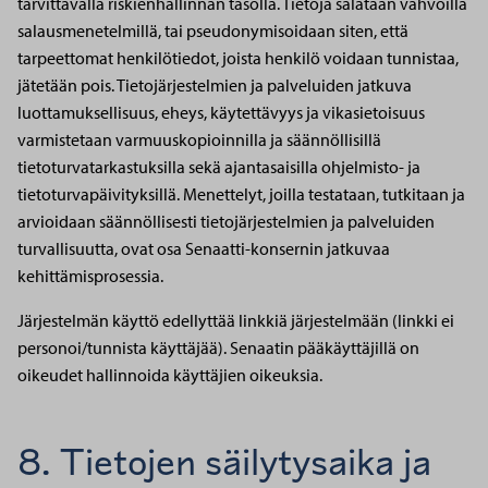
tarvittavalla riskienhallinnan tasolla. Tietoja salataan vahvoilla
salausmenetelmillä, tai pseudonymisoidaan siten, että
tarpeettomat henkilötiedot, joista henkilö voidaan tunnistaa,
jätetään pois. Tietojärjestelmien ja palveluiden jatkuva
luottamuksellisuus, eheys, käytettävyys ja vikasietoisuus
varmistetaan varmuuskopioinnilla ja säännöllisillä
tietoturvatarkastuksilla sekä ajantasaisilla ohjelmisto- ja
tietoturvapäivityksillä. Menettelyt, joilla testataan, tutkitaan ja
arvioidaan säännöllisesti tietojärjestelmien ja palveluiden
turvallisuutta, ovat osa Senaatti-konsernin jatkuvaa
kehittämisprosessia.
Järjestelmän käyttö edellyttää linkkiä järjestelmään (linkki ei
personoi/tunnista käyttäjää). Senaatin pääkäyttäjillä on
oikeudet hallinnoida käyttäjien oikeuksia.
8. Tietojen säilytysaika ja