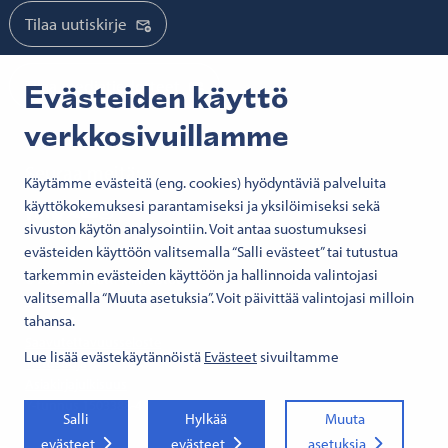
Tilaa uutiskirje
Tilaa mediatiedotteet
Evästeiden käyttö
verkkosivuillamme
Seuraa meitä:
Käytämme evästeitä (eng. cookies) hyödyntäviä palveluita
käyttökokemuksesi parantamiseksi ja yksilöimiseksi sekä
Senaatti Facebookissa
Senaatti LinkedInissä
Senaatti SlideSharessa
Senaatti X:ssä
Senaatti YouTubessa
Senaatti Instagramissa
sivuston käytön analysointiin. Voit antaa suostumuksesi
evästeiden käyttöön valitsemalla “Salli evästeet” tai tutustua
tarkemmin evästeiden käyttöön ja hallinnoida valintojasi
© 2026 Senaatti-kiinteistöt
valitsemalla “Muuta asetuksia”. Voit päivittää valintojasi milloin
Käyttöehdot
tahansa.
Evästeet
Saavutettavuusseloste
Lue lisää evästekäytännöistä
Evästeet
sivuiltamme
Tietosuoja
Asiakirjajulkisuus
Y-tunnus 1503388-4
Salli
Hylkää
Muuta
evästeet
evästeet
asetuksia