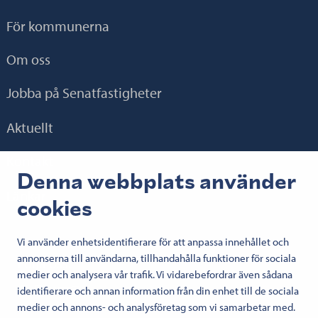
För kommunerna
Om oss
Jobba på Senatfastigheter
Aktuellt
Kontakt
Denna webbplats använder
Länkar
cookies
Vi använder enhetsidentifierare för att anpassa innehållet och
annonserna till användarna, tillhandahålla funktioner för sociala
Följa oss:
medier och analysera vår trafik. Vi vidarebefordrar även sådana
Senaatti Facebookissa
Senaatti LinkedInissä
Senaatti SlideSharessa
Senaatti X:ssä
Senaatti YouTubessa
Senaatti Instagramissa
identifierare och annan information från din enhet till de sociala
medier och annons- och analysföretag som vi samarbetar med.