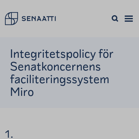
Palaa takaisin etusivulle
Öppna sökning
Avaa va
Valikon
Integritetspolicy för
Senatkoncernens
faciliteringssystem
Miro
1.