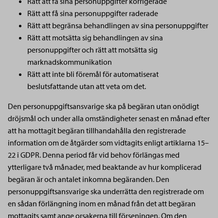
Rätt att få sina personuppgifter korrigerade
Rätt att få sina personuppgifter raderade
Rätt att begränsa behandlingen av sina personuppgifter
Rätt att motsätta sig behandlingen av sina
personuppgifter och rätt att motsätta sig
marknadskommunikation
Rätt att inte bli föremål för automatiserat
beslutsfattande utan att veta om det.
Den personuppgiftsansvarige ska på begäran utan onödigt
dröjsmål och under alla omständigheter senast en månad efter
att ha mottagit begäran tillhandahålla den registrerade
information om de åtgärder som vidtagits enligt artiklarna 15–
22 i GDPR. Denna period får vid behov förlängas med
ytterligare två månader, med beaktande av hur komplicerad
begäran är och antalet inkomna begäranden. Den
personuppgiftsansvarige ska underrätta den registrerade om
en sådan förlängning inom en månad från det att begäran
mottagits samt ange orsakerna till förseningen. Om den