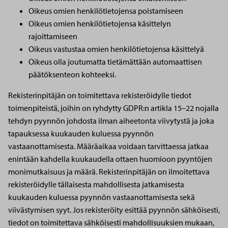
Oikeus omien henkilötietojensa poistamiseen
Oikeus omien henkilötietojensa käsittelyn
rajoittamiseen
Oikeus vastustaa omien henkilötietojensa käsittelyä
Oikeus olla joutumatta tietämättään automaattisen
päätöksenteon kohteeksi.
Rekisterinpitäjän on toimitettava rekisteröidylle tiedot
toimenpiteistä, joihin on ryhdytty GDPR:n artikla 15–22 nojalla
tehdyn pyynnön johdosta ilman aiheetonta viivytystä ja joka
tapauksessa kuukauden kuluessa pyynnön
vastaanottamisesta. Määräaikaa voidaan tarvittaessa jatkaa
enintään kahdella kuukaudella ottaen huomioon pyyntöjen
monimutkaisuus ja määrä. Rekisterinpitäjän on ilmoitettava
rekisteröidylle tällaisesta mahdollisesta jatkamisesta
kuukauden kuluessa pyynnön vastaanottamisesta sekä
viivästymisen syyt. Jos rekisteröity esittää pyynnön sähköisesti,
tiedot on toimitettava sähköisesti mahdollisuuksien mukaan,