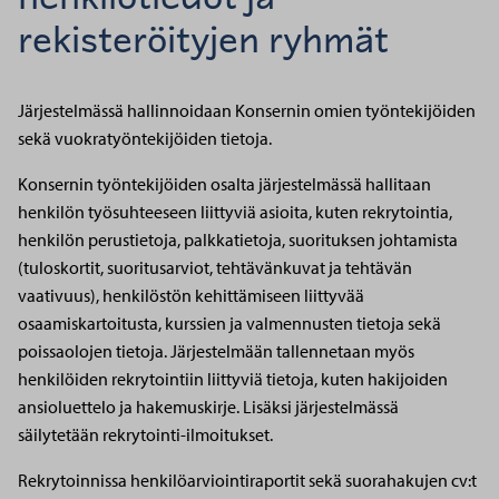
rekisteröityjen ryhmät
Järjestelmässä hallinnoidaan Konsernin omien työntekijöiden
sekä vuokratyöntekijöiden tietoja.
Konsernin työntekijöiden osalta järjestelmässä hallitaan
henkilön työsuhteeseen liittyviä asioita, kuten rekrytointia,
henkilön perustietoja, palkkatietoja, suorituksen johtamista
(tuloskortit, suoritusarviot, tehtävänkuvat ja tehtävän
vaativuus), henkilöstön kehittämiseen liittyvää
osaamiskartoitusta, kurssien ja valmennusten tietoja sekä
poissaolojen tietoja. Järjestelmään tallennetaan myös
henkilöiden rekrytointiin liittyviä tietoja, kuten hakijoiden
ansioluettelo ja hakemuskirje. Lisäksi järjestelmässä
säilytetään rekrytointi-ilmoitukset.
Rekrytoinnissa henkilöarviointiraportit sekä suorahakujen cv:t