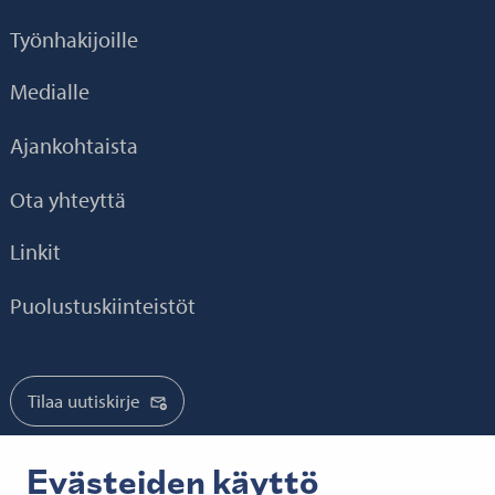
Työnhakijoille
Medialle
Ajankohtaista
Ota yhteyttä
Linkit
Puolustuskiinteistöt
Tilaa uutiskirje
Tilaa mediatiedotteet
Evästeiden käyttö