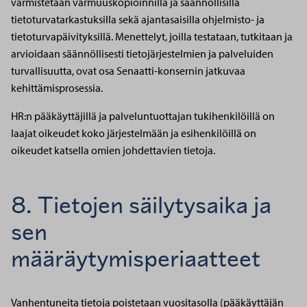
varmistetaan varmuuskopioinnilla ja säännöllisillä
tietoturvatarkastuksilla sekä ajantasaisilla ohjelmisto- ja
tietoturvapäivityksillä. Menettelyt, joilla testataan, tutkitaan ja
arvioidaan säännöllisesti tietojärjestelmien ja palveluiden
turvallisuutta, ovat osa Senaatti-konsernin jatkuvaa
kehittämisprosessia.
HR:n pääkäyttäjillä ja palveluntuottajan tukihenkilöillä on
laajat oikeudet koko järjestelmään ja esihenkilöillä on
oikeudet katsella omien johdettavien tietoja.
8. Tietojen säilytysaika ja
sen
määräytymisperiaatteet
Vanhentuneita tietoja poistetaan vuositasolla (pääkäyttäjän