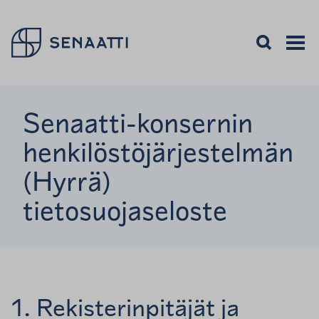
Palaa takaisin etusivulle
Avaa haku
Avaa va
Valikon
Senaatti-konsernin
henkilöstöjärjestelmän
(Hyrrä)
tietosuojaseloste
1. Rekisterinpitäjät ja