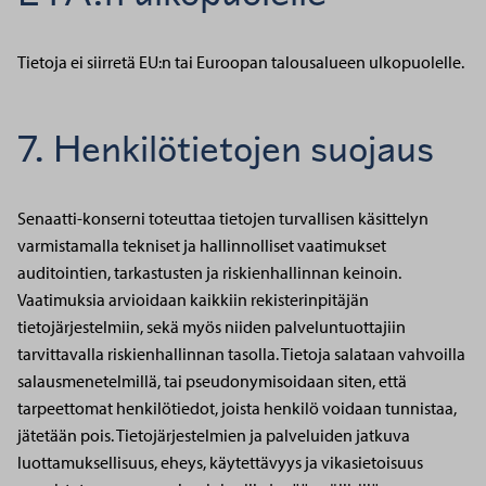
Tietoja ei siirretä EU:n tai Euroopan talousalueen ulkopuolelle.
7. Henkilötietojen suojaus
Senaatti-konserni toteuttaa tietojen turvallisen käsittelyn
varmistamalla tekniset ja hallinnolliset vaatimukset
auditointien, tarkastusten ja riskienhallinnan keinoin.
Vaatimuksia arvioidaan kaikkiin rekisterinpitäjän
tietojärjestelmiin, sekä myös niiden palveluntuottajiin
tarvittavalla riskienhallinnan tasolla. Tietoja salataan vahvoilla
salausmenetelmillä, tai pseudonymisoidaan siten, että
tarpeettomat henkilötiedot, joista henkilö voidaan tunnistaa,
jätetään pois. Tietojärjestelmien ja palveluiden jatkuva
luottamuksellisuus, eheys, käytettävyys ja vikasietoisuus