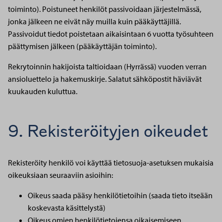
toiminto). Poistuneet henkilöt passivoidaan järjestelmässä,
jonka jälkeen ne eivät näy muilla kuin pääkäyttäjillä.
Passivoidut tiedot poistetaan aikaisintaan 6 vuotta työsuhteen
päättymisen jälkeen (pääkäyttäjän toiminto).
Rekrytoinnin hakijoista taltioidaan (Hyrrässä) vuoden verran
ansioluettelo ja hakemuskirje. Salatut sähköpostit häviävät
kuukauden kuluttua.
9. Rekisteröityjen oikeudet
Rekisteröity henkilö voi käyttää tietosuoja-asetuksen mukaisia
oikeuksiaan seuraaviin asioihin:
Oikeus saada pääsy henkilötietoihin (saada tieto itseään
koskevasta käsittelystä)
Oikeus omien henkilötietojensa oikaisemiseen