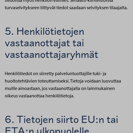
tiedoissa myös henkilön esimies. Senaatti-kiinteistöissä
turvaselvitykseen liittyvät tiedot saadaan selvityksen tilaajalta.
5. Henkilötietojen
vastaanottajat tai
vastaanottajaryhmät
Henkilötiedot on siirretty palveluntuottajille tuki- ja
huoltotehtävien toteuttamiseksi. Tietoja voidaan luovuttaa
muille ainoastaan, jos vastaanottajalla on lainmukainen
oikeus vastaanottaa henkilötietoja.
6. Tietojen siirto EU:n tai
ETA:n ulkopuolelle