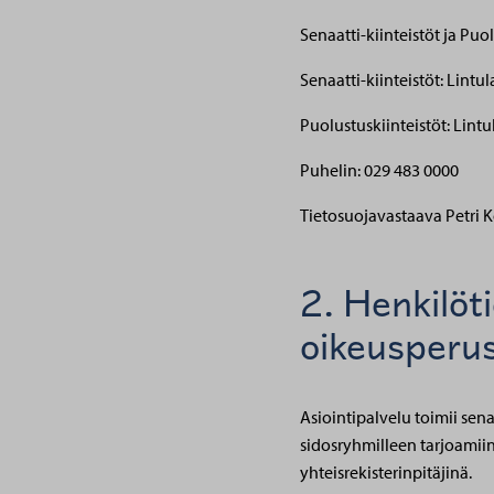
Senaatti-kiinteistöt ja Puo
Senaatti-kiinteistöt: Lintu
Puolustuskiinteistöt: Lint
Puhelin: 029 483 0000
Tietosuojavastaava Petri K
2. Henkilöti
oikeusperu
Asiointipalvelu toimii sena
sidosryhmilleen tarjoamiin
yhteisrekisterinpitäjinä.