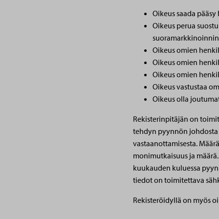
Oikeus saada pääsy h
Oikeus perua suostu
suoramarkkinoinnin 
Oikeus omien henkil
Oikeus omien henkil
Oikeus omien henkilö
Oikeus vastustaa omi
Oikeus olla joutuma
Rekisterinpitäjän on toimit
tehdyn pyynnön johdosta 
vastaanottamisesta. Määrä
monimutkaisuus ja määrä. R
kuukauden kuluessa pyynnö
tiedot on toimitettava sähk
Rekisteröidyllä on myös oi