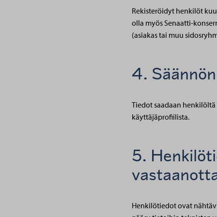
Rekisteröidyt henkilöt kuu
olla myös Senaatti-konserni
(asiakas tai muu sidosryhmä
4. Säännönm
Tiedot saadaan henkilöltä
käyttäjäprofiilista.
5. Henkilöt
vastaanott
Henkilötiedot ovat nähtävi