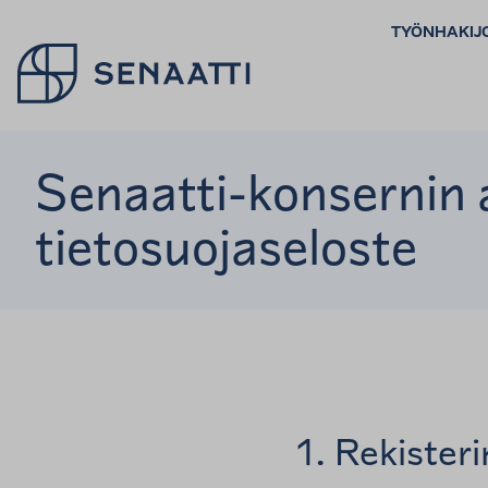
TYÖNHAKIJ
Palaa takaisin etusivulle
Senaatti-konsernin 
tietosuojaseloste
1. Rekisteri