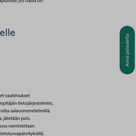
uolille, jos näillä on
elle
Anna palautetta
iset vaatimukset
npitäjän tietojärjestelmiin,
voilla salausmenetelmillä,
, jätetään pois.
isuus varmistetaan
tietoturvapäivityksillä.