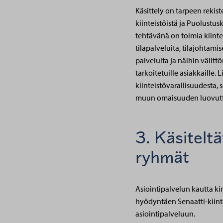
Käsittely on tarpeen rekist
kiinteistöistä ja Puolustus
tehtävänä on toimia kiintei
tilapalveluita, tilajohtami
palveluita ja näihin välitt
tarkoitetuille asiakkaille.
kiinteistövarallisuudesta, 
muun omaisuuden luovuttam
3. Käsiteltä
ryhmät
Asiointipalvelun kautta ki
hyödyntäen Senaatti-kiinte
asiointipalveluun.