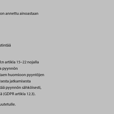
 on annettu ainoastaan
stintää
:n artikla 15–22 nojalla
sa pyynnön
ottaen huomioon pyyntöjen
isesta jatkamisesta
tää pyynnön sähköisesti,
ä (GDPR artikla 12.3).
uutetulle.