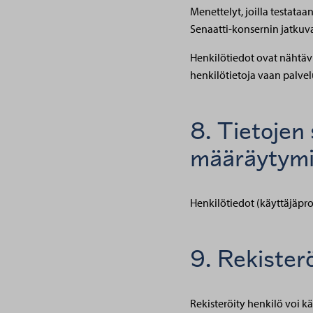
Menettelyt, joilla testataa
Senaatti-konsernin jatkuv
Henkilötiedot ovat nähtävis
henkilötietoja vaan palvel
8. Tietojen 
määräytymi
Henkilötiedot (käyttäjäprof
9. Rekister
Rekisteröity henkilö voi k