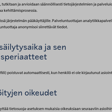
n, tutkitaan ja arvioidaan säännöllisesti tietojärjestelmien ja palvelui
aa kehittämisprosessia.
sä järjestelmän pääkäyttäjille. Palveluntuottajan analytiikkapalvelun
untuottaja anonymisoi siirrettävät tiedot.
säilytysaika ja sen
speriaatteet
iili) poistuvat automaattisesti, kun henkilö ei ole kirjautunut asio
öityjen oikeudet
äyttää tietosuoja-asetuksen mukaisia oikeuksiaan seuraaviin asioihin