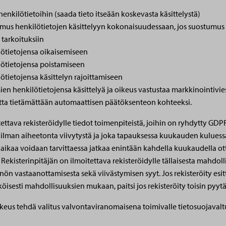
enkilötietoihin (saada tieto itseään koskevasta käsittelystä)
mus henkilötietojen käsittelyyn kokonaisuudessaan, jos suostumus
tarkoituksiin
ötietojensa oikaisemiseen
ötietojensa poistamiseen
tietojensa käsittelyn rajoittamiseen
en henkilötietojensa käsittelyä ja oikeus vastustaa markkinointivie
tta tietämättään automaattisen päätöksenteon kohteeksi.
ettava rekisteröidylle tiedot toimenpiteistä, joihin on ryhdytty GDPR
ilman aiheetonta viivytystä ja joka tapauksessa kuukauden kulues
aikaa voidaan tarvittaessa jatkaa enintään kahdella kuukaudella 
ekisterinpitäjän on ilmoitettava rekisteröidylle tällaisesta mahdoll
n vastaanottamisesta sekä viivästymisen syyt. Jos rekisteröity esit
öisesti mahdollisuuksien mukaan, paitsi jos rekisteröity toisin pyytä
keus tehdä valitus valvontaviranomaisena toimivalle tietosuojavalt