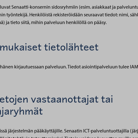
luvat Senaatti-konsernin sidosryhmiin (esim. asiakkaat ja palveluntuo
n työntekijä. Henkilöistä rekisteröidään seuraavat tiedot: nimi, säh
) ja tieto siitä, mihin palveluun henkilöllä on pääsy.
ukaiset tietolähteet
 hänen kirjautuessaan palveluun. Tiedot asiointipalveluun tulee I
ietojen vastaanottajat tai
ajaryhmät
ssä järjestelmän pääkäyttäjille. Senaatin ICT-palveluntuottajilla (jä