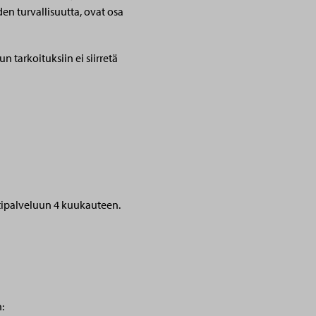
den turvallisuutta, ovat osa
 tarkoituksiin ei siirretä
intipalveluun 4 kuukauteen.
: