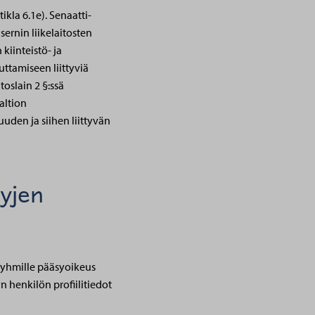
ikla 6.1e). Senaatti-
sernin liikelaitosten
kiinteistö- ja
uttamiseen liittyviä
toslain 2 §:ssä
altion
uuden ja siihen liittyvän
tyjen
sryhmille pääsyoikeus
 henkilön profiilitiedot