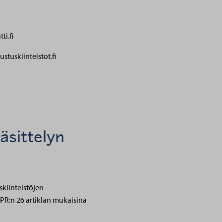
ti.fi
stuskiinteistot.fi
käsittelyn
skiinteistöjen
DPR:n 26 artiklan mukaisina