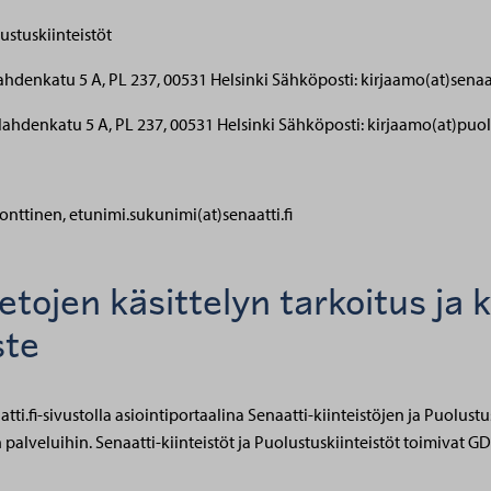
lustuskiinteistöt
lahdenkatu 5 A, PL 237, 00531 Helsinki
Sähköposti: kirjaamo(at)senaat
ulahdenkatu 5 A, PL 237, 00531 Helsinki
Sähköposti: kirjaamo(at)puolu
onttinen, etunimi.sukunimi(at)senaatti.fi
etojen käsittelyn tarkoitus ja 
ste
atti.fi-sivustolla asiointiportaalina Senaatti-kiinteistöjen ja Puolustu
 palveluihin. Senaatti-kiinteistöt ja Puolustuskiinteistöt toimivat G