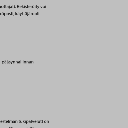
ttajat). Rekisteröity voi
köposti, käyttäjärooli
AM-pääsynhallinnan
rjestelmän tukipalvelut) on