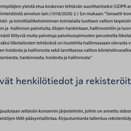
erinpitäjien yleistä etua koskevan tehtävän suorittamiseksi (GDPR art
kiinteistöistä annetun lain (1018/2020) 2.1 §:n mukaan: ”Senaatti-kon
stö- ja toimitilaliiketoiminnan toimialalla tuottaen valtion tarpeisiin 
sen ja -hallinnon palveluita, tilojen hankintaan, hallinnointiin ja luov
ömästi liittyviä muita palveluja palvelusopimusten perusteella liikelai
 Lisäksi liikelaitosten tehtävänä on huolehtia hallinnassaan olevasta v
sen hoidosta ja hallinnosta sekä tarvittaessa valtion kiinteistövarallis
isesta, hankinnasta, hoidosta ja hallinnosta.”
vät henkilötiedot ja rekisteröi
rjaudutaan sellaisiin konsernin järjestelmiin, joihin on annettu sido
istöjen IAM-pääsynhallintaa. Kirjautumisesta tallentuu rekisteröidyn