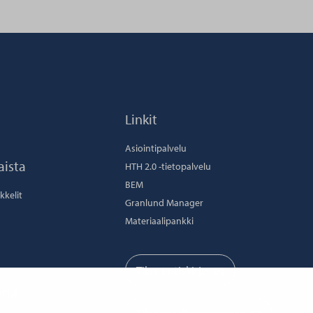
Linkit
Asiointipalvelu
aista
HTH 2.0 -tietopalvelu
BEM
ikkelit
Granlund Manager
Materiaalipankki
Tilaa uutiskirje
ttä