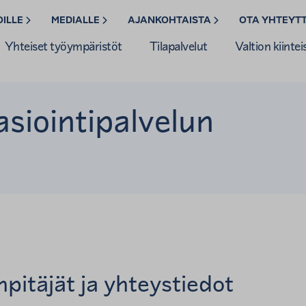
OILLE
MEDIALLE
AJANKOHTAISTA
OTA YHTEYT
Yhteiset työympäristöt
Tilapalvelut
Valtion kiintei
asiointipalvelun
npitäjät ja yhteystiedot