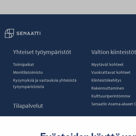
Palaa taikaisin etusivulle
Yhteiset työympäristöt
Valtion kiinteistö
Toimipaikat
Myytävät kohteet
Monitilatoimisto
Vuokrattavat kohteet
Kysymyksiä ja vastauksia yhteisistä
Kiinteistökehitys
työympäristöistä
Rakennuttaminen
Kulttuuriperintömme
Senaatin Asema-alueet 
Tilapalvelut
Coworking-tilat
Palvelut kunnille
Toimitilapalvelut
Digitaaliset toimitilapalvelut
Palvelumme