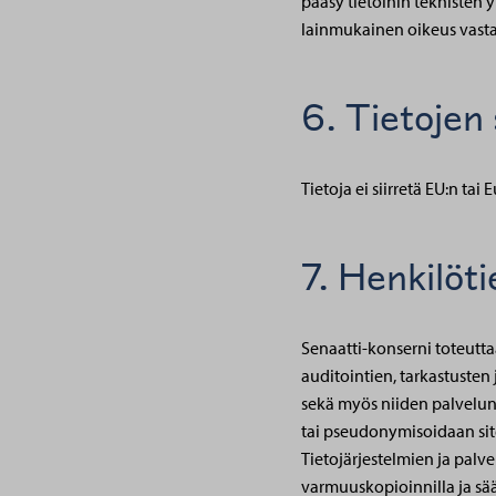
pääsy tietoihin teknisten y
lainmukainen oikeus vasta
6. Tietojen
Tietoja ei siirretä EU:n t
7. Henkilöt
Senaatti-konserni toteuttaa
auditointien, tarkastusten 
sekä myös niiden palveluntu
tai pseudonymisoidaan site
Tietojärjestelmien ja palv
varmuuskopioinnilla ja sään