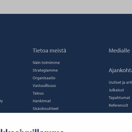
t
Tietoa meistä
Medialle
Näin toimimme
Ajankoht
Strategiamme
Organisaatio
Uutiset ja art
Vastuullisuus
Julkaisut
Talous
Tapahtumat
Oy
Hankinnat
Referenssit
Sisäolosuhteet
Vuokraustoiminta
Ota yhtey
Palveluntuottajat ja kumppanit