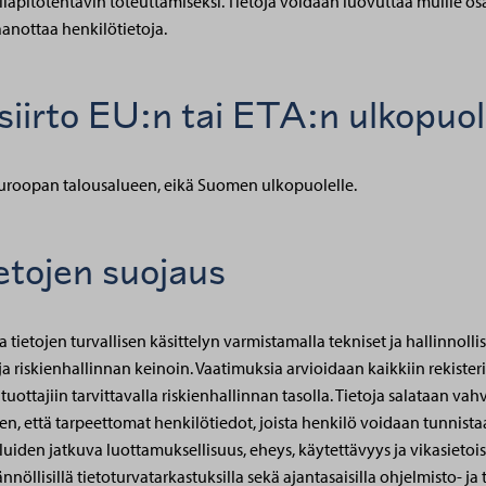
lläpitotehtävin toteuttamiseksi. Tietoja voidaan luovuttaa muille osap
anottaa henkilötietoja.
 siirto EU:n tai ETA:n ulkopuol
ai Euroopan talousalueen, eikä Suomen ulkopuolelle.
ietojen suojaus
 tietojen turvallisen käsittelyn varmistamalla tekniset ja hallinnoll
ja riskienhallinnan keinoin. Vaatimuksia arvioidaan kaikkiin rekisteri
ottajiin tarvittavalla riskienhallinnan tasolla. Tietoja salataan vah
n, että tarpeettomat henkilötiedot, joista henkilö voidaan tunnistaa
eluiden jatkuva luottamuksellisuus, eheys, käytettävyys ja vikasieto
nöllisillä tietoturvatarkastuksilla sekä ajantasaisilla ohjelmisto- ja 