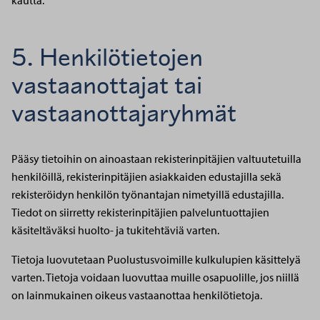
kautta.
5. Henkilötietojen
vastaanottajat tai
vastaanottajaryhmät
Pääsy tietoihin on ainoastaan rekisterinpitäjien valtuutetuilla
henkilöillä, rekisterinpitäjien asiakkaiden edustajilla sekä
rekisteröidyn henkilön työnantajan nimetyillä edustajilla.
Tiedot on siirretty rekisterinpitäjien palveluntuottajien
käsiteltäväksi huolto- ja tukitehtäviä varten.
Tietoja luovutetaan Puolustusvoimille kulkulupien käsittelyä
varten. Tietoja voidaan luovuttaa muille osapuolille, jos niillä
on lainmukainen oikeus vastaanottaa henkilötietoja.