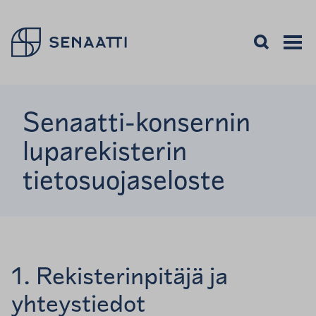
Palaa takaisin etusivulle
Avaa haku
Avaa va
Valikon
Senaatti-konsernin
luparekisterin
tietosuojaseloste
1. Rekisterinpitäjä ja
yhteystiedot