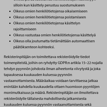
silloin kun käsittely perustuu suostumukseen
Oikeus omien henkilötietojensa oikaisemiseen
Oikeus omien henkilötietojensa poistamiseen
Oikeus omien henkilötietojensa käsittelyn
rajoittamiseen
Oikeus vastustaa omien henkilötietojensa käsittelyä
Oikeus olla joutumatta tietämättään automaattisen
päätöksenteon kohteeksi.
Rekisterinpitäjän on toimitettava rekisteröidylle tiedot
toimenpiteistä, joihin on ryhdytty GDPR:n artikla 15–22 nojalla
tehdyn pyynnön johdosta ilman aiheetonta viivytystä ja joka
tapauksessa kuukauden kuluessa pyynnön
vastaanottamisesta. Määräaikaa voidaan tarvittaessa jatkaa
enintään kahdella kuukaudella ottaen huomioon pyyntöjen
monimutkaisuus ja määrä. Rekisterinpitäjän on ilmoitettava
rekisteröidylle tällaisesta mahdollisesta jatkamisesta
kuukauden kuluessa pyynnön vastaanottamisesta sekä