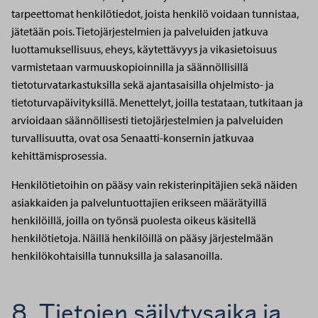
tarpeettomat henkilötiedot, joista henkilö voidaan tunnistaa,
jätetään pois. Tietojärjestelmien ja palveluiden jatkuva
luottamuksellisuus, eheys, käytettävyys ja vikasietoisuus
varmistetaan varmuuskopioinnilla ja säännöllisillä
tietoturvatarkastuksilla sekä ajantasaisilla ohjelmisto- ja
tietoturvapäivityksillä. Menettelyt, joilla testataan, tutkitaan ja
arvioidaan säännöllisesti tietojärjestelmien ja palveluiden
turvallisuutta, ovat osa Senaatti-konsernin jatkuvaa
kehittämisprosessia.
Henkilötietoihin on pääsy vain rekisterinpitäjien sekä näiden
asiakkaiden ja palveluntuottajien erikseen määrätyillä
henkilöillä, joilla on työnsä puolesta oikeus käsitellä
henkilötietoja. Näillä henkilöillä on pääsy järjestelmään
henkilökohtaisilla tunnuksilla ja salasanoilla.
8. Tietojen säilytysaika ja