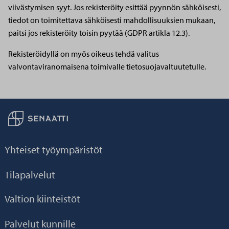
viivästymisen syyt. Jos rekisteröity esittää pyynnön sähköisesti,
tiedot on toimitettava sähköisesti mahdollisuuksien mukaan,
paitsi jos rekisteröity toisin pyytää (GDPR artikla 12.3).
Rekisteröidyllä on myös oikeus tehdä valitus
valvontaviranomaisena toimivalle tietosuojavaltuutetulle.
Palaa taikaisin etusivulle
Yhteiset työympäristöt
Tilapalvelut
Valtion kiinteistöt
Palvelut kunnille