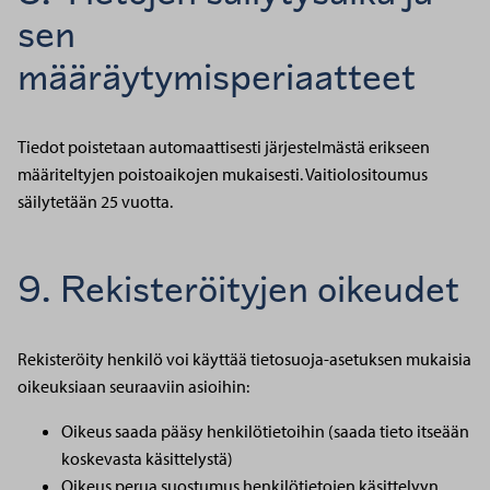
sen
määräytymisperiaatteet
Tiedot poistetaan automaattisesti järjestelmästä erikseen
määriteltyjen poistoaikojen mukaisesti. Vaitiolositoumus
säilytetään 25 vuotta.
9. Rekisteröityjen oikeudet
Rekisteröity henkilö voi käyttää tietosuoja-asetuksen mukaisia
oikeuksiaan seuraaviin asioihin:
Oikeus saada pääsy henkilötietoihin (saada tieto itseään
koskevasta käsittelystä)
Oikeus perua suostumus henkilötietojen käsittelyyn