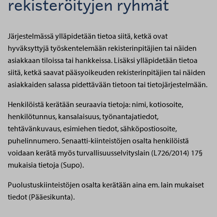
rekisteröityjen ryhmät
Järjestelmässä ylläpidetään tietoa siitä, ketkä ovat
hyväksyttyjä työskentelemään rekisterinpitäjien tai näiden
asiakkaan tiloissa tai hankkeissa. Lisäksi ylläpidetään tietoa
siitä, ketkä saavat pääsyoikeuden rekisterinpitäjien tai näiden
asiakkaiden salassa pidettävään tietoon tai tietojärjestelmään.
Henkilöistä kerätään seuraavia tietoja: nimi, kotiosoite,
henkilötunnus, kansalaisuus, työnantajatiedot,
tehtävänkuvaus, esimiehen tiedot, sähköpostiosoite,
puhelinnumero. Senaatti-kiinteistöjen osalta henkilöistä
voidaan kerätä myös turvallisuusselvityslain (L726/2014) 17§
mukaisia tietoja (Supo).
Puolustuskiinteistöjen osalta kerätään aina em. lain mukaiset
tiedot (Pääesikunta).