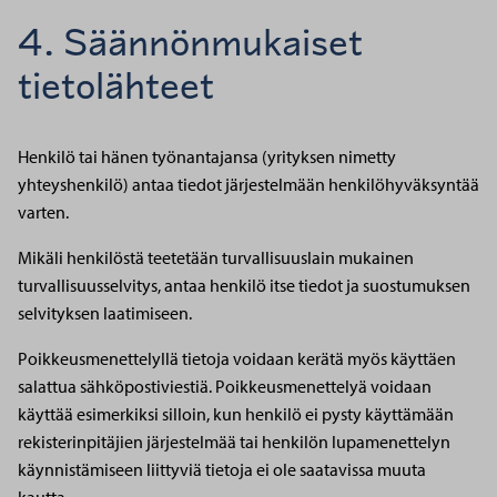
4. Säännönmukaiset
tietolähteet
Henkilö tai hänen työnantajansa (yrityksen nimetty
yhteyshenkilö) antaa tiedot järjestelmään henkilöhyväksyntää
varten.
Mikäli henkilöstä teetetään turvallisuuslain mukainen
turvallisuusselvitys, antaa henkilö itse tiedot ja suostumuksen
selvityksen laatimiseen.
Poikkeusmenettelyllä tietoja voidaan kerätä myös käyttäen
salattua sähköpostiviestiä. Poikkeusmenettelyä voidaan
käyttää esimerkiksi silloin, kun henkilö ei pysty käyttämään
rekisterinpitäjien järjestelmää tai henkilön lupamenettelyn
käynnistämiseen liittyviä tietoja ei ole saatavissa muuta