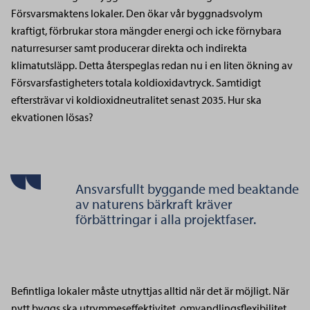
Försvarsmaktens lokaler. Den ökar vår byggnadsvolym
kraftigt, förbrukar stora mängder energi och icke förnybara
naturresurser samt producerar direkta och indirekta
klimatutsläpp. Detta återspeglas redan nu i en liten ökning av
Försvarsfastigheters totala koldioxidavtryck. Samtidigt
eftersträvar vi koldioxidneutralitet senast 2035. Hur ska
ekvationen lösas?
Ansvarsfullt byggande med beaktande
av naturens bärkraft kräver
förbättringar i alla projektfaser.
Befintliga lokaler måste utnyttjas alltid när det är möjligt. När
nytt byggs ska utrymmeseffektivitet, omvandlingsflexibilitet,