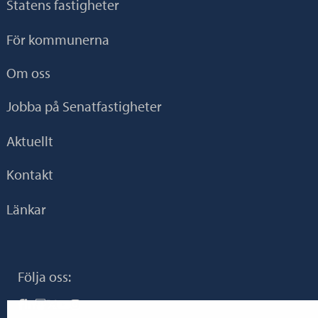
Statens fastigheter
För kommunerna
Om oss
Jobba på Senatfastigheter
Aktuellt
Kontakt
Länkar
Följa oss:
Senaatti Facebookissa
Senaatti LinkedInissä
Senaatti SlideSharessa
Senaatti X:ssä
Senaatti YouTubessa
Senaatti Instagramissa