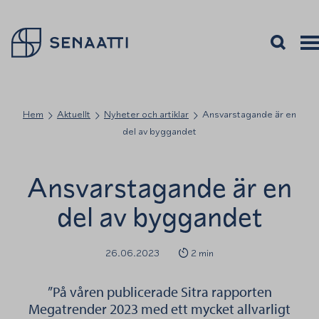
Palaa takaisin etusivulle
Öppna sökn
Avaa
Vali
Hem
Aktuellt
Nyheter och artiklar
Ansvarstagande är en
del av byggandet
Ansvarstagande är en
del av byggandet
26.06.2023
2 min
”På våren publicerade Sitra rapporten
Megatrender 2023 med ett mycket allvarligt