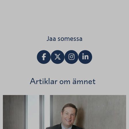
Jaa somessa
Dela i Facebook
Jaa X:ssä
Vieraile Instagram tilillä
Dela i LinkedIn
Artiklar om ämnet