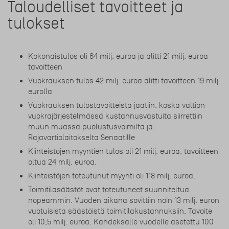
Taloudelliset tavoitteet ja
tulokset
Kokonaistulos oli 64 milj. euroa ja alitti 21 milj. euroa
tavoitteen
Vuokrauksen tulos 42 milj. euroa alitti tavoitteen 19 milj.
eurolla
Vuokrauksen tulostavoitteista jäätiin, koska valtion
vuokrajärjestelmässä kustannusvastuita siirrettiin
muun muassa puolustusvoimilta ja
Rajavartiolaitokselta Senaatille
Kiinteistöjen myyntien tulos oli 21 milj. euroa, tavoitteen
oltua 24 milj. euroa.
Kiinteistöjen toteutunut myynti oli 118 milj. euroa.
Toimitilasäästöt ovat toteutuneet suunniteltua
nopeammin. Vuoden aikana sovittiin noin 13 milj. euron
vuotuisista säästöistä toimitilakustannuksiin. Tavoite
oli 10,5 milj. euroa. Kahdeksalle vuodelle asetettu 100