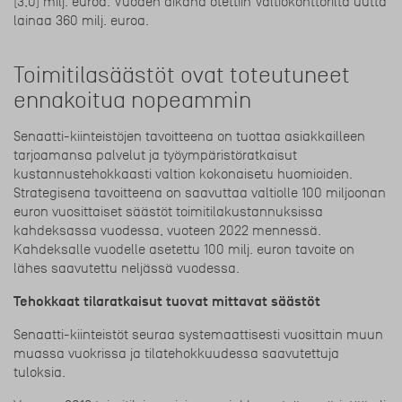
(3,0) milj. euroa. Vuoden aikana otettiin Valtiokonttorilta uutta
lainaa 360 milj. euroa.
Toimitilasäästöt ovat toteutuneet
ennakoitua nopeammin
Senaatti-kiinteistöjen tavoitteena on tuottaa asiakkailleen
tarjoamansa palvelut ja työympäristöratkaisut
kustannustehokkaasti valtion kokonaisetu huomioiden.
Strategisena tavoitteena on saavuttaa valtiolle 100 miljoonan
euron vuosittaiset säästöt toimitilakustannuksissa
kahdeksassa vuodessa, vuoteen 2022 mennessä.
Kahdeksalle vuodelle asetettu 100 milj. euron tavoite on
lähes saavutettu neljässä vuodessa.
Tehokkaat tilaratkaisut tuovat mittavat säästöt
Senaatti-kiinteistöt seuraa systemaattisesti vuosittain muun
muassa vuokrissa ja tilatehokkuudessa saavutettuja
tuloksia.