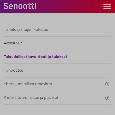
Siirry
Yhteiskuntavastuuraportti
Avaa/S
sisältöön
2018
valikk
Toimitusjohtajan katsaus
Avainluvut
Taloudelliset tavoitteet ja tulokset
Tilinpäätös
Yhteiskunnalliset rahavirrat
Kiinteistövarallisuus ja palvelut