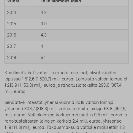
Vuosi
Takaisinmaksuaika
2014
4.8
2015
3.9
2016
4.3
2017
4
2018
5.1
Korolliset velat (valtio- ja rahalaitoslainat) olivat vuoden
lopussa 1 512,6 (1 520,7) milj. euroa. Lainoista valtion lainaa oli
1 213,9 (1 153,3) milj. euroa ja rahoituslaitoksilta 298,6 (367,4)
milj. euroa.
Senaatti-kiinteistöt lyhensi vuonna 2018 valtion lainoja
yhteensä 303,7 (318,3) milj. euroa ja muita lainoja 68,8 (462,9)
milj. euroa. Valtiolainojen korkoja maksettiin 9,5 milj. euroa ja
rahoituslaitosten lainojen korkoja 2,4 milj. euroa, yhteensä
11,9 (14,8) milj. euroa. Takausmaksuja valtiolle maksettiin 1,8