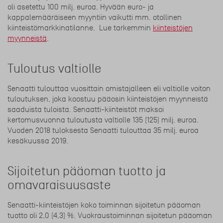
oli asetettu 100 milj. euroa. Hyvään euro- ja
kappalemääräiseen myyntiin vaikutti mm. otollinen
kiinteistömarkkinatilanne. Lue tarkemmin
kiinteistöjen
myynneistä
.
Tuloutus valtiolle
Senaatti tulouttaa vuosittain omistajalleen eli valtiolle voiton
tuloutuksen, joka koostuu pääosin kiinteistöjen myynneistä
saaduista tuloista. Senaatti-kiinteistöt maksoi
kertomusvuonna tuloutusta valtiolle 135 (125) milj. euroa.
Vuoden 2018 tuloksesta Senaatti tulouttaa 35 milj. euroa
kesäkuussa 2019.
Sijoitetun pääoman tuotto ja
omavaraisuusaste
Senaatti-kiinteistöjen koko toiminnan sijoitetun pääoman
tuotto oli 2,0 (4,3) %. Vuokraustoiminnan sijoitetun pääoman