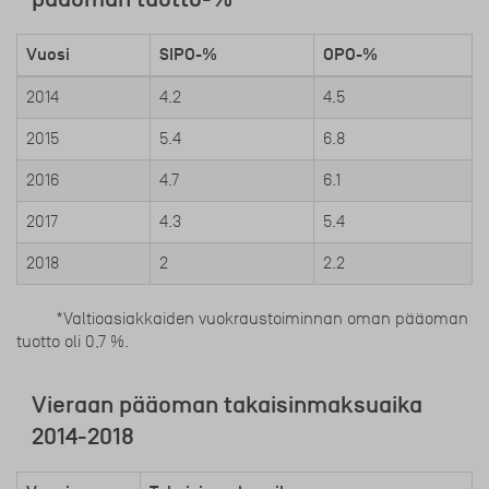
Vuosi
SIPO-%
OPO-%
2014
4.2
4.5
2015
5.4
6.8
2016
4.7
6.1
2017
4.3
5.4
2018
2
2.2
*Valtioasiakkaiden vuokraustoiminnan oman pääoman
tuotto oli 0,7 %.
Vieraan pääoman takaisinmaksuaika
2014-2018