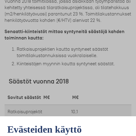
Vuonna 2018 toimitiloissa, joissa asiakkaan työympäristöä oli
kehitetty yhteisessä tilaratkaisuprojektissa, oli tilatehokkuus
(m2/henkilötyövuosi) parantunut 23 %. Toimitilakustannukset
henkilötyövuotta kohden (€/HTV) alenivat 22 %.
Senaatti-kiinteistöt mittaa syntyneitä säästöjä kahden
toiminnan kautta:
Ratkaisuprojektien kautta syntyneet säästöt
toimitilakustannuksissa vuokralaiselle.
Kiinteistöjen myynnin kautta syntyneet säästöt.
Säästöt vuonna 2018
Sovitut säästöt M€
M€
Ratkaisuprojektit
10,1
Kiinteistöjen myynti
2,9
Evästeiden käyttö