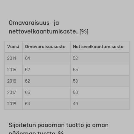
Omavaraisuus- ja
nettovelkaantumisaste, [%]
Vuosi
Omavaraisuusaste
Nettovelkaantumisaste
2014
64
52
2015
62
55
2016
62
53
2017
65
50
2018
64
49
Sijoitetun pääoman tuotto ja oman
pääoman tuotto-%