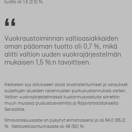
tuotto oli 1,5 (2,5) %.
Vuokraustoiminnan valtioasiakkaiden
oman pääoman tuotto oli 0,7 %, mikä
alitti valtion uuden vuokrajärjestelmän
mukaisen 1,5 %:n tavoitteen.
Keskeisin syy alitukseen olivat arvonalentumiset ja varaukset
suljettujen alueiden rakennusten purkukustannuksia varten.
Valtion vuokrajärjestelmässä kustannusvastuita siirrettiin
muun muassa puolustusvoimilta ja Rajavartiolaitokselta
Senaatille.
Omavaraisuusaste on pysynyt erinomaisena ja oli 64,0 (65,2)
%. Nettovelkaantumisaste oli 49 (50) %.