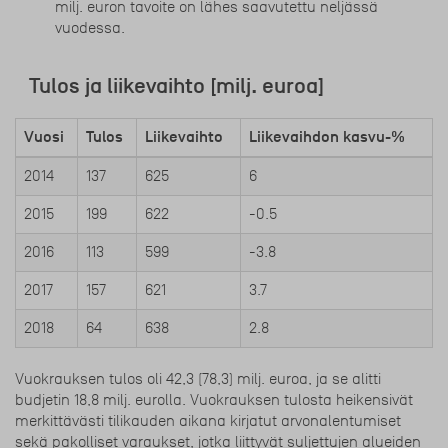
milj. euron tavoite on lähes saavutettu neljässä
vuodessa.
Tulos ja liikevaihto [milj. euroa]
Vuosi
Tulos
Liikevaihto
Liikevaihdon kasvu-%
2014
137
625
6
2015
199
622
-0.5
2016
113
599
-3.8
2017
157
621
3.7
2018
64
638
2.8
Vuokrauksen tulos oli 42,3 (78,3) milj. euroa, ja se alitti
budjetin 18,8 milj. eurolla. Vuokrauksen tulosta heikensivät
merkittävästi tilikauden aikana kirjatut arvonalentumiset
sekä pakolliset varaukset, jotka liittyvät suljettujen alueiden