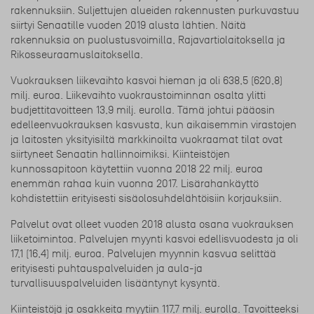
rakennuksiin. Suljettujen alueiden rakennusten purkuvastuu
siirtyi Senaatille vuoden 2019 alusta lähtien. Näitä
rakennuksia on puolustusvoimilla, Rajavartiolaitoksella ja
Rikosseuraamuslaitoksella.
Vuokrauksen liikevaihto kasvoi hieman ja oli 638,5 (620,8)
milj. euroa. Liikevaihto vuokraustoiminnan osalta ylitti
budjettitavoitteen 13,9 milj. eurolla. Tämä johtui pääosin
edelleenvuokrauksen kasvusta, kun aikaisemmin virastojen
ja laitosten yksityisiltä markkinoilta vuokraamat tilat ovat
siirtyneet Senaatin hallinnoimiksi. Kiinteistöjen
kunnossapitoon käytettiin vuonna 2018 22 milj. euroa
enemmän rahaa kuin vuonna 2017. Lisärahankäyttö
kohdistettiin erityisesti sisäolosuhdelähtöisiin korjauksiin.
Palvelut ovat olleet vuoden 2018 alusta osana vuokrauksen
liiketoimintoa. Palvelujen myynti kasvoi edellisvuodesta ja oli
17,1 (16,4) milj. euroa. Palvelujen myynnin kasvua selittää
erityisesti puhtauspalveluiden ja aula-ja
turvallisuuspalveluiden lisääntynyt kysyntä.
Kiinteistöjä ja osakkeita myytiin 117,7 milj. eurolla. Tavoitteeksi