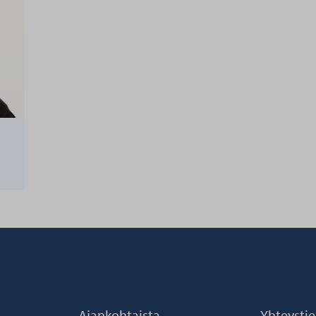
Ajankohtaista
Yhteysti