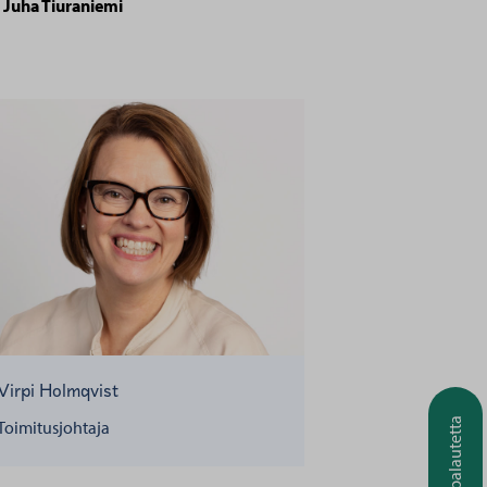
a
Juha Tiuraniemi
Virpi Holmqvist
Anna palautetta
Toimitusjohtaja