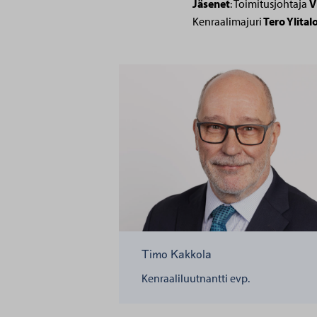
Jäsenet
:
Toimitusjohtaja
V
Kenraalimajuri
Tero Ylital
Timo Kakkola
Kenraaliluutnantti evp.