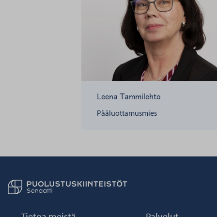
Leena Tammilehto
Pääluottamusmies
Palaa taikaisin etusivulle
Tietoa meistä
Palvelut