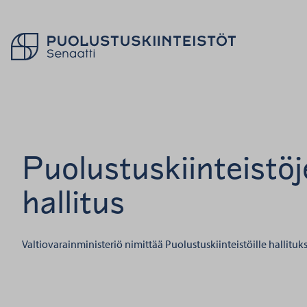
Palaa takaisin etusivulle
Puolustuskiinteistö
hallitus
Valtiovarainministeriö nimittää Puolustuskiinteistöille hallituk