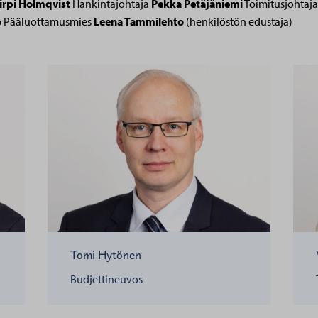
irpi Holmqvist
Hankintajohtaja
Pekka Petäjäniemi
Toimitusjohtaj
o
Pääluottamusmies
Leena Tammilehto
(henkilöstön edustaja)
Tomi Hytönen
Budjettineuvos