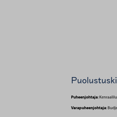
Puolustuski
Puheenjohtaja
:
Kenraalilu
Varapuheenjohtaja
:
Budje