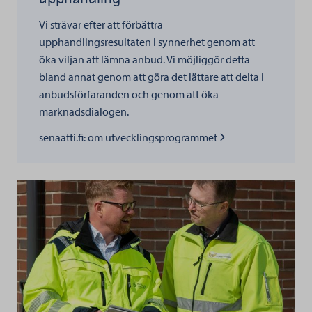
Vi strävar efter att förbättra
upphandlingsresultaten i synnerhet genom att
öka viljan att lämna anbud. Vi möjliggör detta
bland annat genom att göra det lättare att delta i
anbudsförfaranden och genom att öka
marknadsdialogen.
Lue lisää kohteesta
senaatti.fi: om utvecklingsprogrammet