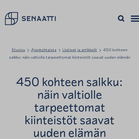
Palaa takaisin etusivulle
Avaa haku
Avaa
Vali
Etusivu
Ajankohtaista
Uutiset ja artikkelit
450 kohteen
salkku: näin valtiolle tarpeettomat kiinteistöt saavat uuden elämän
450 kohteen salkku:
näin valtiolle
tarpeettomat
kiinteistöt saavat
uuden elämän