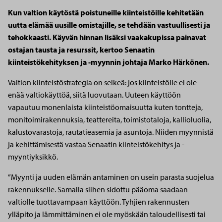
Kun valtion käytöstä poistuneille kiinteistöille kehitetään
uutta elämää uusille omistajille, se tehdään vastuullisesti ja
tehokkaasti. Käyvän hinnan lisäksi vaakakupissa painavat
ostajan tausta ja resurssit, kertoo Senaatin
kiinteistökehityksen ja -myynnin johtaja Marko Härkönen.
Valtion kiinteistöstrategia on selkeä: jos kiinteistölle ei ole
enää valtiokäyttöä, siitä luovutaan. Uuteen käyttöön
vapautuu monenlaista kiinteistöomaisuutta kuten tontteja,
monitoimirakennuksia, teattereita, toimistotaloja, kallioluolia,
kalustovarastoja, rautatieasemia ja asuntoja. Niiden myynnistä
ja kehittämisestä vastaa Senaatin kiinteistökehitys ja -
myyntiyksikkö.
”Myynti ja uuden elämän antaminen on usein parasta suojelua
rakennukselle. Samalla siihen sidottu pääoma saadaan
valtiolle tuottavampaan käyttöön. Tyhjien rakennusten
ylläpito ja lämmittäminen ei ole myöskään taloudellisesti tai