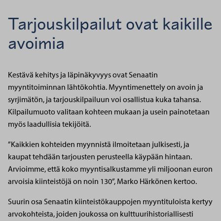
Tarjouskilpailut ovat kaikille
avoimia
Kestävä kehitys ja läpinäkyvyys ovat Senaatin
myyntitoiminnan lähtökohtia. Myyntimenettely on avoin ja
syrjimätön, ja tarjouskilpailuun voi osallistua kuka tahansa.
Kilpailumuoto valitaan kohteen mukaan ja usein painotetaan
myös laadullisia tekijöitä.
”Kaikkien kohteiden myynnistä ilmoitetaan julkisesti, ja
kaupat tehdään tarjousten perusteella käypään hintaan.
Arvioimme, että koko myyntisalkustamme yli miljoonan euron
arvoisia kiinteistöjä on noin 130”, Marko Härkönen kertoo.
Suurin osa Senaatin kiinteistökauppojen myyntituloista kertyy
arvokohteista, joiden joukossa on kulttuurihistoriallisesti