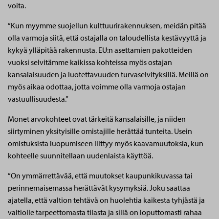
voita.
”Kun myymme suojellun kulttuurirakennuksen, meidän pitää
olla varmoja siitä, että ostajalla on taloudellista kestävyyttä ja
kykyä ylläpitää rakennusta. EU:n asettamien pakotteiden
vuoksi selvitämme kaikissa kohteissa myös ostajan
kansalaisuuden ja luotettavuuden turvaselvityksillä. Meillä on
myös aikaa odottaa, jotta voimme olla varmoja ostajan
vastuullisuudesta.”
Monet arvokohteet ovat tärkeitä kansalaisille, ja niiden
siirtyminen yksityisille omistajille herättää tunteita. Usein
omistuksista luopumiseen liittyy myös kaavamuutoksia, kun
kohteelle suunnitellaan uudenlaista käyttöä.
”On ymmärrettävää, että muutokset kaupunkikuvassa tai
perinnemaisemassa herättävät kysymyksiä. Joku saattaa
ajatella, että valtion tehtävä on huolehtia kaikesta tyhjästä ja
valtiolle tarpeettomasta tilasta ja sillä on loputtomasti rahaa