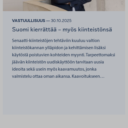
VASTUULLISUUS —
30.10.2025
Suomi kierrättää – myös kiinteistönsä
Senaatti-kiinteistöjen tehtäviin kuuluu valtion
kiinteistökannan ylläpidon ja kehittämisen lisäksi
käytöstä poistuvien kohteiden myynti. Tarpeettomaksi
jäävän kiinteistön uudiskäyttöön tarvitaan uusia
ideoita sekä usein myös kaavamuutos, jonka
valmistelu ottaa oman aikansa. Kaavoitukseen…