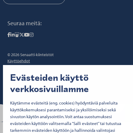
Seuraa meitä:
Senaatti Facebookissa
Senaatti LinkedInissä
Senaatti SlideSharessa
Senaatti X:ssä
Senaatti YouTubessa
Senaatti Instagramissa
© 2026 Senaatti-kiinteistöt
Käyttöehdot
Evästeet
Saavutettavuusseloste
Evästeiden käyttö
Tietosuoja
verkkosivuillamme
Asiakirjajulkisuus
Y-tunnus 1503388-4
Käytämme evästeitä (eng. cookies) hyödyntäviä palveluita
käyttökokemuksesi parantamiseksi ja yksilöimiseksi sekä
sivuston käytön analysointiin. Voit antaa suostumuksesi
evästeiden käyttöön valitsemalla “Salli evästeet” tai tutustua
tarkemmin evästeiden käyttöön ja hallinnoida valintojasi