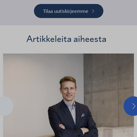
Tilaa uutiskirjeemme
Artikkeleita aiheesta
Edellinen
S