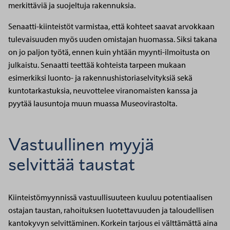
merkittäviä ja suojeltuja rakennuksia.
Senaatti-kiinteistöt varmistaa, että kohteet saavat arvokkaan
tulevaisuuden myös uuden omistajan huomassa. Siksi takana
on jo paljon työtä, ennen kuin yhtään myynti-ilmoitusta on
julkaistu. Senaatti teettää kohteista tarpeen mukaan
esimerkiksi luonto- ja rakennushistoriaselvityksiä sekä
kuntotarkastuksia, neuvottelee viranomaisten kanssa ja
pyytää lausuntoja muun muassa Museovirastolta.
Vastuullinen myyjä
selvittää taustat
Kiinteistömyynnissä vastuullisuuteen kuuluu potentiaalisen
ostajan taustan, rahoituksen luotettavuuden ja taloudellisen
kantokyvyn selvittäminen. Korkein tarjous ei välttämättä aina