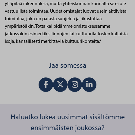
ylläpitää rakennuksia, mutta yhteiskunnan kannalta se ei ole
vastuullista toimintaa. Uudet omistajat luovat usein aktiivista
toimintaa, joka on parasta suojelua ja rikastuttaa
ympäristöäkin. Totta kai pidämme omistuksessamme
jatkossakin esimerkiksi linnojen tai kulttuurilaitosten kaltaisia
isoja, kansallisesti merkittäviä kulttuurikohteita.”
Jaa somessa
Jaa Facebookissa
Jaa X:ssä
Vieraile Instagram tilillä
Jaa LinkedInissä
Haluatko lukea uusimmat sisältömme
ensimmäisten joukossa?