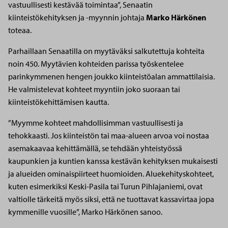
vastuullisesti kestävää toimintaa”, Senaatin
kiinteistökehityksen ja -myynnin johtaja
Marko Härkönen
toteaa.
Parhaillaan Senaatilla on myytäväksi salkutettuja kohteita
noin 450. Myytävien kohteiden parissa työskentelee
parinkymmenen hengen joukko kiinteistöalan ammattilaisia.
He valmistelevat kohteet myyntiin joko suoraan tai
kiinteistökehittämisen kautta.
”Myymme kohteet mahdollisimman vastuullisesti ja
tehokkaasti. Jos kiinteistön tai maa-alueen arvoa voi nostaa
asemakaavaa kehittämällä, se tehdään yhteistyössä
kaupunkien ja kuntien kanssa kestävän kehityksen mukaisesti
ja alueiden ominaispiirteet huomioiden. Aluekehityskohteet,
kuten esimerkiksi Keski-Pasila tai Turun Pihlajaniemi, ovat
valtiolle tärkeitä myös siksi, että ne tuottavat kassavirtaa jopa
kymmenille vuosille”, Marko Härkönen sanoo.